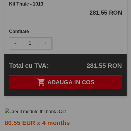
Kit Thule - 1013
281,55 RON
Cantitate
-
+
281,55 RON
Total
cu TVA
:

ADAUGA IN COS
80.55 EUR x 4 months