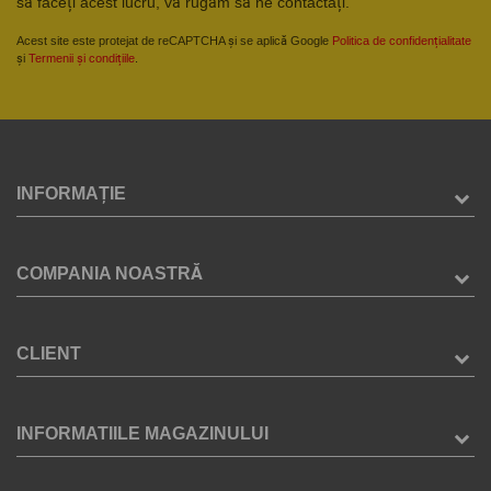
să faceți acest lucru, vă rugăm să ne contactați.
Acest site este protejat de reCAPTCHA și se aplică Google
Politica de confidențialitate
și
Termenii și condițiile
.
INFORMAȚIE
COMPANIA NOASTRĂ
CLIENT
INFORMATIILE MAGAZINULUI