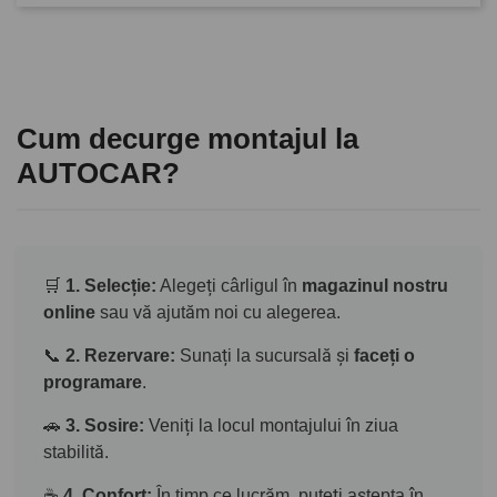
Cum decurge montajul la
AUTOCAR?
🛒
1. Selecție:
Alegeți cârligul în
magazinul nostru
online
sau vă ajutăm noi cu alegerea.
📞
2. Rezervare:
Sunați la sucursală și
faceți o
programare
.
🚗
3. Sosire:
Veniți la locul montajului în ziua
stabilită.
☕
4. Confort:
În timp ce lucrăm, puteți aștepta în