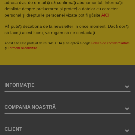
adresa dvs. de e-mail și să confirmați abonamentul. Informații
detaliate despre prelucrarea și protecția datelor cu caracter
personal și drepturile persoanei vizate pot fi găsite
AICI
Vă puteți dezabona de la newsletter în orice moment. Dacă doriți
să faceți acest lucru, vă rugăm să ne contactați.
Acest site este protejat de reCAPTCHA și se aplică Google
Politica de confidențialitate
și
Termenii și condițiile
.
INFORMAȚIE
COMPANIA NOASTRĂ
CLIENT