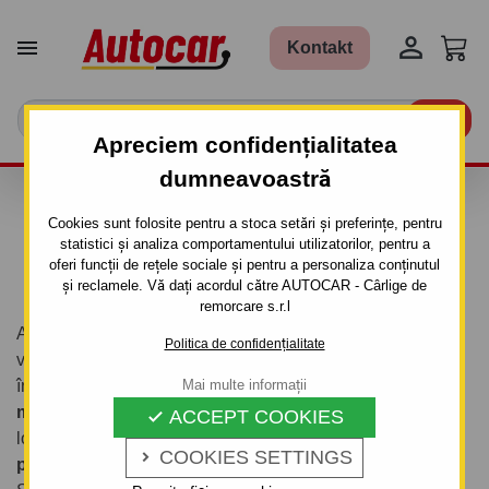


Kontakt

Apreciem confidențialitatea
dumneavoastră
MONTAJ CÂRLIGE DE
Cookies sunt folosite pentru a stoca setări și preferințe, pentru
REMORCARE
statistici și analiza comportamentului utilizatorilor, pentru a
oferi funcții de rețele sociale și pentru a personaliza conținutul
și reclamele. Vă dați acordul către AUTOCAR - Cârlige de
remorcare s.r.l
Aveți nevoie să montați un cârlig de remorcare pe
Politica de confidențialitate
vehiculul dumneavoastră și căutați un service de
încredere, care să se ocupe de tot, de la consultanță,
Mai multe informații
montaj profesionist până la documentație
? Sunteți în
ACCEPT COOKIES

locul potrivit. Suntem specialiști în vânzarea și
montajul
COOKIES SETTINGS

profesionist
a cârligelor de remorcare pentru autoturisme,