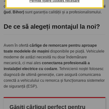
SUV-uri și autoutilitare
până la 3500 kg
. Centrele noastre
Permite fișiere cookies necesare
de montaj autorizate din
București (Ilfov, Chiajna) și Groși
(jud. Bihor)
sunt garanția calității și a profesionalismului.
De ce să alegeți montajul la noi?
Avem în ofertă
cârlige de remorcare pentru aproape
toate modelele de mașini
disponibile pe piață. Vehiculele
moderne de astăzi necesită nu doar îndemânare
mecanică, ci mai ales
conectarea profesională a
instalației electrice cu codare
. Tehnicienii noștri folosesc
diagnoză de ultimă generație, care asigură comunicarea
corectă a vehiculului cu remorca și funcționarea sistemelor
de siguranță (ESP).
Găsiți cârligul perfect pentru