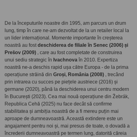
De la începuturile noastre din 1995, am parcurs un drum
lung, timp în care ne-am dezvoltat de la un retailer local la
un lider internațional. Momente importante în creșterea
noastră au fost
deschiderea de filiale în Senec (2006) și
Prešov (2009)
, care au fost completate de construirea
unui sediu strategic în
Ivachnova
în 2010. Expertiza
noastră ne-a deschis rapid ușa către Europa - de la prima
operațiune străină din
Groși, România (2008)
, trecând
prin intrarea cu succes pe piețele austriece (2016) și
germane (2020), până la deschiderea unui centru modern
în București (2023). Cea mai nouă operațiune din Žebrák,
Republica Cehă (2025) nu face decât să confirme
stabilitatea și ambiția noastră de a fi mereu puțin mai
aproape de dumneavoastră. Această extindere este un
angajament pentru noi și, mai presus de toate, o dovadă a
încrederii dumneavoastră pe termen lung, datorită căreia