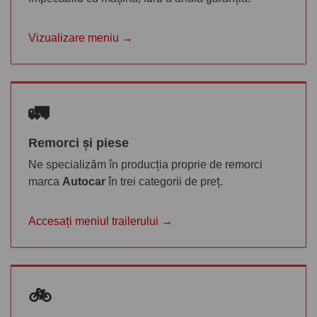
Vizualizare meniu →
🚛
Remorci și piese
Ne specializăm în producția proprie de remorci
marca
Autocar
în trei categorii de preț.
Accesați meniul trailerului →
🚲