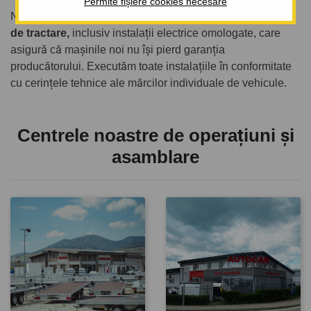
Permite fișiere cookies necesare
Ne specializăm în
vânzarea și instalarea de dispozitive
de tractare,
inclusiv instalații electrice omologate, care
asigură că mașinile noi nu își pierd garanția
producătorului. Executăm toate instalațiile în conformitate
cu cerințele tehnice ale mărcilor individuale de vehicule.
Centrele noastre de operațiuni și
asamblare