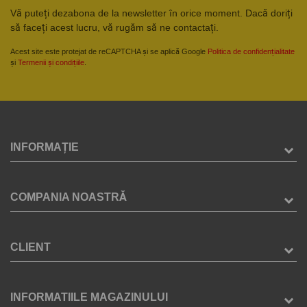
Vă puteți dezabona de la newsletter în orice moment. Dacă doriți
să faceți acest lucru, vă rugăm să ne contactați.
Acest site este protejat de reCAPTCHA și se aplică Google
Politica de confidențialitate
și
Termenii și condițiile
.
INFORMAȚIE
COMPANIA NOASTRĂ
CLIENT
INFORMATIILE MAGAZINULUI