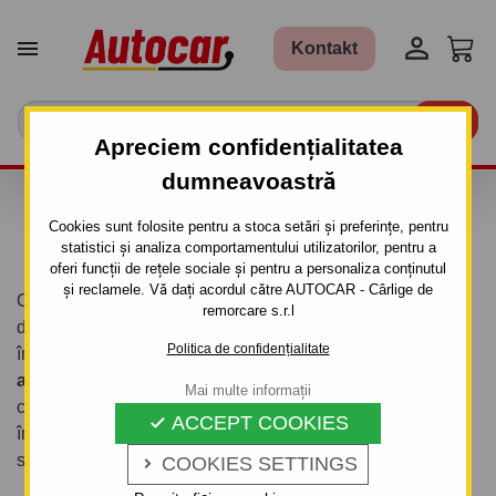


Kontakt

Apreciem confidențialitatea
dumneavoastră
DESPRE NOI
Cookies sunt folosite pentru a stoca setări și preferințe, pentru
statistici și analiza comportamentului utilizatorilor, pentru a
oferi funcții de rețele sociale și pentru a personaliza conținutul
și reclamele. Vă dați acordul către AUTOCAR - Cârlige de
Compania noastră activează pe piața slovacă
din 1995
și,
remorcare s.r.l
datorită încrederii clienților noștri, am devenit numărul unu
Politica de confidențialitate
în segmentul
echipamentelor de tractare, remorcilor și
accesoriilor de transport
. Încă de la început, ne-am
Mai multe informații
concentrat pe calitate, fiabilitate și soluții inovatoare care
ACCEPT COOKIES

îndeplinesc cele mai înalte standarde tehnice și de
siguranță.
COOKIES SETTINGS
