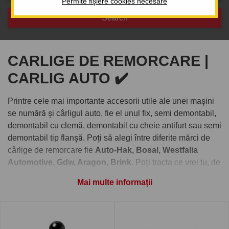
Permite fișiere cookies necesare
CARLIGE DE REMORCARE |
CARLIG AUTO ✔️
Printre cele mai importante accesorii utile ale unei mașini
se numără și cârligul auto, fie el unul fix, semi demontabil,
demontabil cu clemă, demontabil cu cheie antifurt sau semi
demontabil tip flanșă. Poți să alegi între diferite mărci de
cârlige de remorcare fie
Auto-Hak, Bosal, Westfalia
Automotive, Gdw, Aragon, Brink
. Poți tracta ce vrei tu, de
la remorci ușoare la trailere, rulote, platforme totul în
Mai multe informații
avantajul tău. Cârligul de remorcare este omologat RAR și
UE.
Toate cârligele de remorcare au o
garanție de minim 5