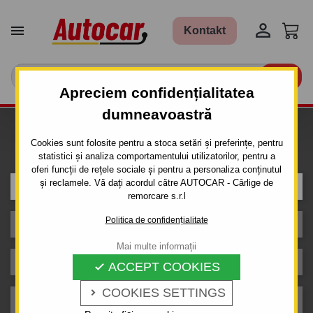


Kontakt

Apreciem confidențialitatea
dumneavoastră
Caut carlig de remorcare pentru
Cookies sunt folosite pentru a stoca setări și preferințe, pentru
mașina
statistici și analiza comportamentului utilizatorilor, pentru a
oferi funcții de rețele sociale și pentru a personaliza conținutul
și reclamele. Vă dați acordul către AUTOCAR - Cârlige de
Producător
remorcare s.r.l
Politica de confidențialitate
Model
Mai multe informații
Caroserie
ACCEPT COOKIES

COOKIES SETTINGS

An de producție