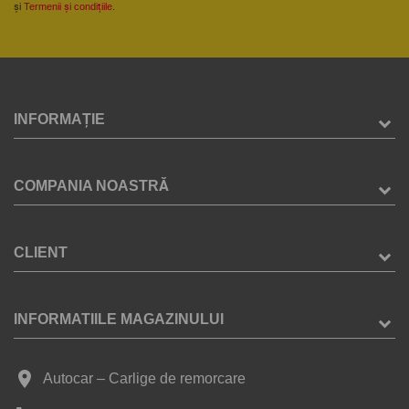
și
Termenii și condițiile
.
INFORMAȚIE
COMPANIA NOASTRĂ
CLIENT
INFORMATIILE MAGAZINULUI
place
Autocar – Carlige de remorcare