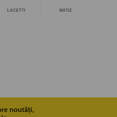
LACETTI
MATIZ
pre noutăți,