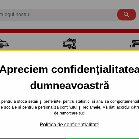

CI AUTO
ACCESORII REMORCĂ
CUTII PORTB
AUTO
TRANSV
Apreciem confidențialitate
aut carlig de remorcare pentru mași
dumneavoastră
Caroserie
An de 
pentru a stoca setări și preferințe, pentru statistici și analiza comportamentului
țele sociale și pentru a personaliza conținutul și reclamele. Vă dați acordul c
de remorcare s.r.l
T
Politica de confidențialitate