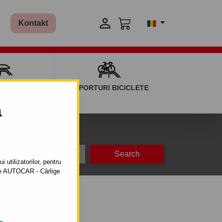

Kontakt
AGAJ ȘI BARE
SUPORTURI BICICLETE
ERSALE
a
na
producție
 utilizatorilor, pentru
ătre AUTOCAR - Cârlige