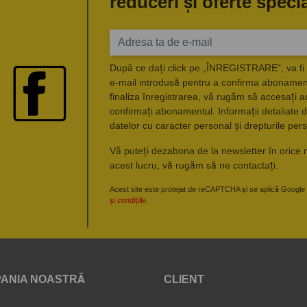
reduceri și oferte speci
După ce dați click pe „ÎNREGISTRARE”, va fi 
e-mail introdusă pentru a confirma abonament
finaliza înregistrarea, vă rugăm să accesați a
confirmați abonamentul. Informații detaliate d
datelor cu caracter personal și drepturile pers
Vă puteți dezabona de la newsletter în orice 
acest lucru, vă rugăm să ne contactați.
Acest site este protejat de reCAPTCHA și se aplică Google
și condițiile
.
ANIA NOASTRĂ
CLIENT