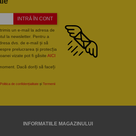
ale
INTRĂ ÎN CONT
trimis un e-mail la adresa de
ul la newsletter. Pentru a
dresa dvs. de e-mail și să
espre prelucrarea și protecția
oanei vizate pot fi găsite
AICI
moment. Dacă doriți să faceți
Politica de confidențialitate
și
Termenii
INFORMATIILE MAGAZINULUI