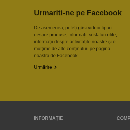
Urmariti-ne pe Facebook
De asemenea, puteți găsi videoclipuri
despre produse, informații și sfaturi utile,
informații despre activitățile noastre și o
mulțime de alte conținuturi pe pagina
noastră de Facebook.

Urmărire
INFORMAȚIE
COMP