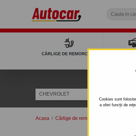
CÂRLIGE DE REMORCARE
REMOR
C
CHEVROLET
Model
Cookies sunt folosite 
a oferi funcții de re
Acasa
Cârlige de remorcare
CHEVROLE