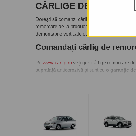
CÂRLIGE DE REMORC
Dorești să comanzi cârlig de remorcare eventua
remorcare de la producători de top precum
Aut
demontabile verticale cu cheiță antifurt.
Comandați cârlig de remo
Pe
www.carlig.ro
veți găs cârlige remorcare de
suprafață anticorozivă și sunt cu
o garanție de
Pentru fiecare cârlig de remorcare, aveți opțiun
montarea cârligului de remorcare la una dintre 