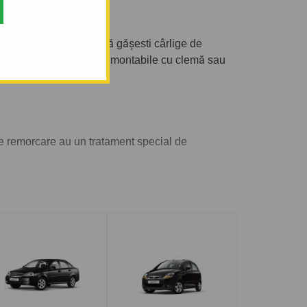
ectă. În oferta noastră gășesti cârlige de
are semi-demontabile, demontabile cu clemă sau
e remorcare au un tratament special de
să tractați. De asemenea puteți alege și