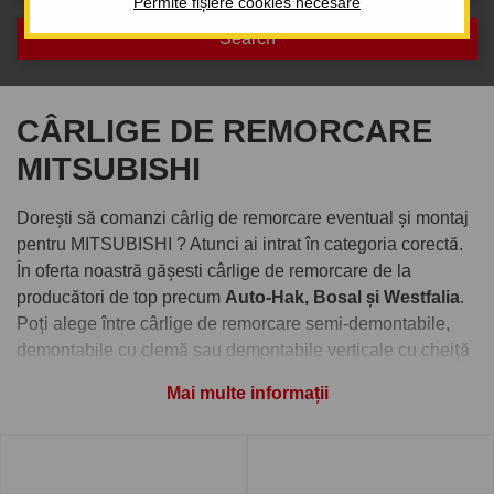
Permite fișiere cookies necesare
CÂRLIGE DE REMORCARE
MITSUBISHI
Dorești să comanzi cârlig de remorcare eventual și montaj
pentru MITSUBISHI ? Atunci ai intrat în categoria corectă.
În oferta noastră gășesti cârlige de remorcare de la
producători de top precum
Auto-Hak, Bosal și Westfalia
.
Poți alege între cârlige de remorcare semi-demontabile,
demontabile cu clemă sau demontabile verticale cu cheiță
antifurt.
Mai multe informații
Comandați cârlig de remorcare
pentru MITSUBISHI