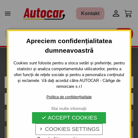


Kontakt

Apreciem confidențialitatea
dumneavoastră
Caut carlig de remorcare pentru
Cookies sunt folosite pentru a stoca setări și preferințe, pentru
mașina
statistici și analiza comportamentului utilizatorilor, pentru a
oferi funcții de rețele sociale și pentru a personaliza conținutul
și reclamele. Vă dați acordul către AUTOCAR - Cârlige de
MITSUBISHI
remorcare s.r.l
Politica de confidențialitate
Model
Mai multe informații
Caroserie
ACCEPT COOKIES

COOKIES SETTINGS

An de producție