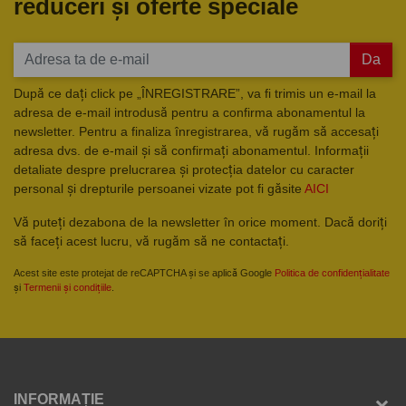
reduceri și oferte speciale
Da
După ce dați click pe „ÎNREGISTRARE”, va fi trimis un e-mail la
adresa de e-mail introdusă pentru a confirma abonamentul la
newsletter. Pentru a finaliza înregistrarea, vă rugăm să accesați
adresa dvs. de e-mail și să confirmați abonamentul. Informații
detaliate despre prelucrarea și protecția datelor cu caracter
personal și drepturile persoanei vizate pot fi găsite
AICI
Vă puteți dezabona de la newsletter în orice moment. Dacă doriți
să faceți acest lucru, vă rugăm să ne contactați.
Acest site este protejat de reCAPTCHA și se aplică Google
Politica de confidențialitate
și
Termenii și condițiile
.
INFORMAȚIE