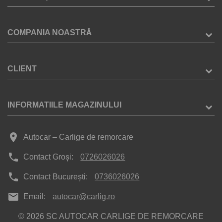
COMPANIA NOASTRĂ
CLIENT
INFORMATIILE MAGAZINULUI
place
Autocar – Carlige de remorcare
phone
Contact Groși:
0726026026
phone
Contact București:
0736026026
mail
Email:
autocar@carlig.ro
© 2026 SC AUTOCAR CARLIGE DE REMORCARE