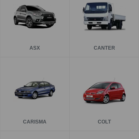
Pe
www.carlig.ro
veți găs cârlige remorcare de calitate și
de încredere pentru MITSUBISHI . Toate cârligele de
remorcare au un tratament special de suprafață
anticorozivă și sunt cu
o garanție de 5 ani
.
Pentru fiecare cârlig de remorcare, aveți opțiunea de a
ASX
CANTER
alege instalația electrică în funcție de ceea ce ați dori să
tractați. De asemenea puteți alege și montarea cârligului
de remorcare la una dintre unitățile noastre - Groși sau
București.
CARISMA
COLT