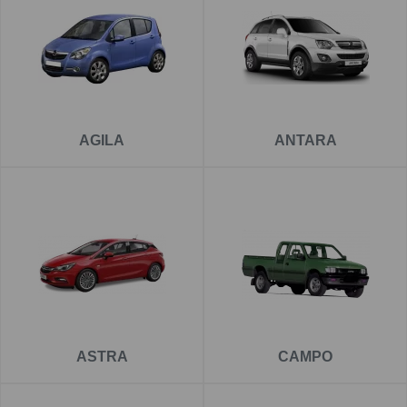
de încredere pentru OPEL . Toate cârligele de remorcare
au un tratament special de suprafață anticorozivă și sunt
cu
o garanție de 5 ani
.
Pentru fiecare cârlig de remorcare, aveți opțiunea de a
alege instalația electrică în funcție de ceea ce ați dori să
AGILA
ANTARA
tractați. De asemenea puteți alege și montarea cârligului
de remorcare la una dintre unitățile noastre - Groși sau
București.
ASTRA
CAMPO