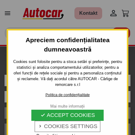


Kontakt

Apreciem confidențialitatea
dumneavoastră
Caut carlig de remorcare pentru
Cookies sunt folosite pentru a stoca setări și preferințe, pentru
mașina
statistici și analiza comportamentului utilizatorilor, pentru a
oferi funcții de rețele sociale și pentru a personaliza conținutul
și reclamele. Vă dați acordul către AUTOCAR - Cârlige de
OPEL
remorcare s.r.l
Politica de confidențialitate
Model
Mai multe informații
Caroserie
ACCEPT COOKIES

COOKIES SETTINGS

An de producție