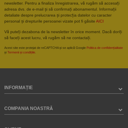
newsletter. Pentru a finaliza înregistrarea, vă rugăm să accesați
adresa dvs. de e-mail și să confirmați abonamentul. Informații
detaliate despre prelucrarea și protecția datelor cu caracter
personal și drepturile persoanei vizate pot fi găsite
AICI
Vă puteți dezabona de la newsletter în orice moment. Dacă doriți
să faceți acest lucru, vă rugăm să ne contactați.
Acest site este protejat de reCAPTCHA și se aplică Google
Politica de confidențialitate
și
Termenii și condițiile
.
INFORMAȚIE
COMPANIA NOASTRĂ