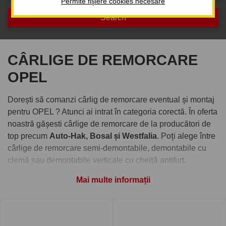
Permite fișiere cookies necesare
CÂRLIGE DE REMORCARE
OPEL
Dorești să comanzi cârlig de remorcare eventual și montaj
pentru OPEL ? Atunci ai intrat în categoria corectă. În oferta
noastră gășesti cârlige de remorcare de la producători de
top precum
Auto-Hak, Bosal și Westfalia
. Poți alege între
cârlige de remorcare semi-demontabile, demontabile cu
clemă sau demontabile verticale cu cheiță antifurt.
Comandați cârlig de remorcare
Mai multe informații
pentru OPEL
Pe
www.carlig.ro
veți găs cârlige remorcare de calitate și