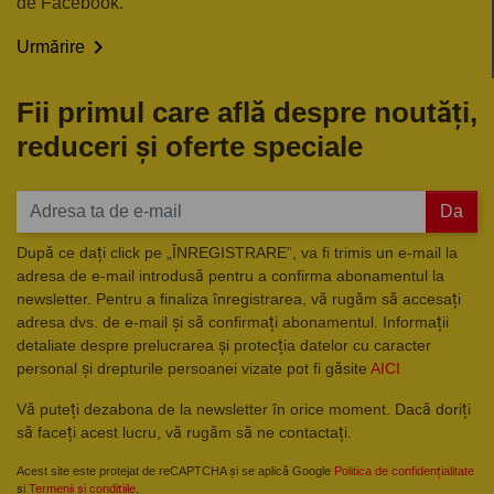
de Facebook.

Urmărire
Fii primul care află despre noutăți,
reduceri și oferte speciale
Da
După ce dați click pe „ÎNREGISTRARE”, va fi trimis un e-mail la
adresa de e-mail introdusă pentru a confirma abonamentul la
newsletter. Pentru a finaliza înregistrarea, vă rugăm să accesați
adresa dvs. de e-mail și să confirmați abonamentul. Informații
detaliate despre prelucrarea și protecția datelor cu caracter
personal și drepturile persoanei vizate pot fi găsite
AICI
Vă puteți dezabona de la newsletter în orice moment. Dacă doriți
să faceți acest lucru, vă rugăm să ne contactați.
Acest site este protejat de reCAPTCHA și se aplică Google
Politica de confidențialitate
și
Termenii și condițiile
.