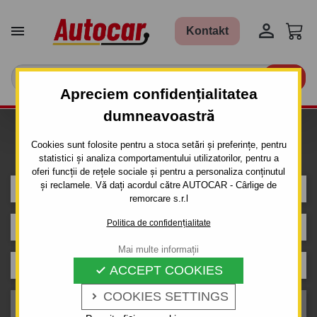


Kontakt

Apreciem confidențialitatea
dumneavoastră
Caut carlig de remorcare pentru
Cookies sunt folosite pentru a stoca setări și preferințe, pentru
mașina
statistici și analiza comportamentului utilizatorilor, pentru a
oferi funcții de rețele sociale și pentru a personaliza conținutul
și reclamele. Vă dați acordul către AUTOCAR - Cârlige de
OPEL
remorcare s.r.l
Politica de confidențialitate
KADETT
Mai multe informații
Caroserie
ACCEPT COOKIES

COOKIES SETTINGS

An de producție