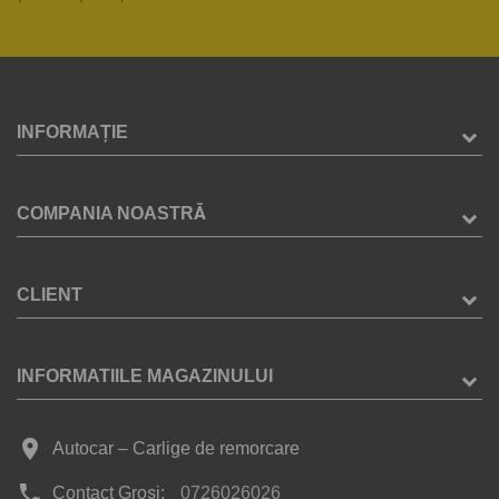
INFORMAȚIE
COMPANIA NOASTRĂ
CLIENT
INFORMATIILE MAGAZINULUI
place
Autocar – Carlige de remorcare
phone
Contact Groși:
0726026026