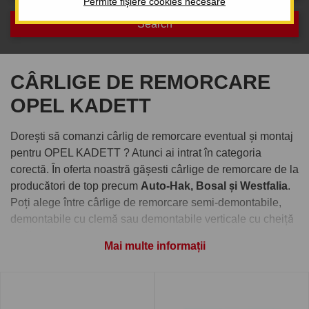
Permite fișiere cookies necesare
CÂRLIGE DE REMORCARE
OPEL KADETT
Dorești să comanzi cârlig de remorcare eventual și montaj
pentru OPEL KADETT ? Atunci ai intrat în categoria
corectă. În oferta noastră gășesti cârlige de remorcare de la
producători de top precum
Auto-Hak, Bosal și Westfalia
.
Poți alege între cârlige de remorcare semi-demontabile,
demontabile cu clemă sau demontabile verticale cu cheiță
antifurt.
Mai multe informații
Comandați cârlig de remorcare
pentru OPEL KADETT