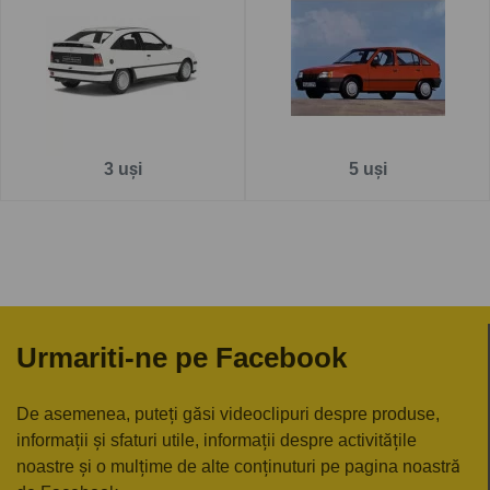
Pe
www.carlig.ro
veți găs cârlige remorcare de calitate și
de încredere pentru OPEL KADETT . Toate cârligele de
remorcare au un tratament special de suprafață
anticorozivă și sunt cu
o garanție de 5 ani
.
Pentru fiecare cârlig de remorcare, aveți opțiunea de a
3 uși
5 uși
alege instalația electrică în funcție de ceea ce ați dori să
tractați. De asemenea puteți alege și montarea cârligului
de remorcare la una dintre unitățile noastre - Groși sau
București.
Urmariti-ne pe Facebook
De asemenea, puteți găsi videoclipuri despre produse,
informații și sfaturi utile, informații despre activitățile
noastre și o mulțime de alte conținuturi pe pagina noastră