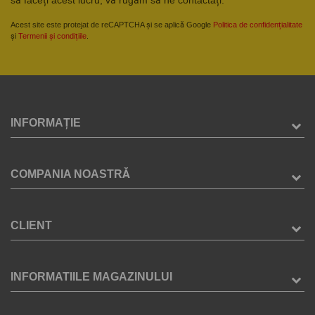
Acest site este protejat de reCAPTCHA și se aplică Google
Politica de confidențialitate
și
Termenii și condițiile
.
INFORMAȚIE
COMPANIA NOASTRĂ
CLIENT
INFORMATIILE MAGAZINULUI