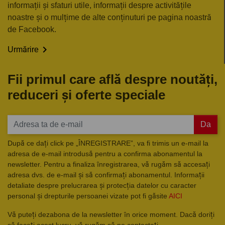
informații și sfaturi utile, informații despre activitățile
noastre și o mulțime de alte conținuturi pe pagina noastră
de Facebook.

Urmărire
Fii primul care află despre noutăți,
reduceri și oferte speciale
Da
După ce dați click pe „ÎNREGISTRARE”, va fi trimis un e-mail la
adresa de e-mail introdusă pentru a confirma abonamentul la
newsletter. Pentru a finaliza înregistrarea, vă rugăm să accesați
adresa dvs. de e-mail și să confirmați abonamentul. Informații
detaliate despre prelucrarea și protecția datelor cu caracter
personal și drepturile persoanei vizate pot fi găsite
AICI
Vă puteți dezabona de la newsletter în orice moment. Dacă doriți
să faceți acest lucru, vă rugăm să ne contactați.