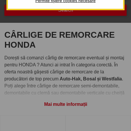
Permite fișiere cookies necesare
CÂRLIGE DE REMORCARE
HONDA
Dorești să comanzi cârlig de remorcare eventual și montaj
pentru HONDA ? Atunci ai intrat în categoria corectă. În
oferta noastră gășesti cârlige de remorcare de la
producători de top precum
Auto-Hak, Bosal și Westfalia
.
Poți alege între cârlige de remorcare semi-demontabile,
demontabile cu clemă sau demontabile verticale cu cheiță
antifurt.
Mai multe informații
Comandați cârlig de remorcare
pentru HONDA