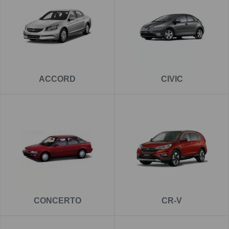
Pe
www.carlig.ro
veți găs cârlige remorcare de calitate și
de încredere pentru HONDA . Toate cârligele de remorcare
au un tratament special de suprafață anticorozivă și sunt
cu
o garanție de 5 ani
.
Pentru fiecare cârlig de remorcare, aveți opțiunea de a
ACCORD
CIVIC
alege instalația electrică în funcție de ceea ce ați dori să
tractați. De asemenea puteți alege și montarea cârligului
de remorcare la una dintre unitățile noastre - Groși sau
București.
CONCERTO
CR-V