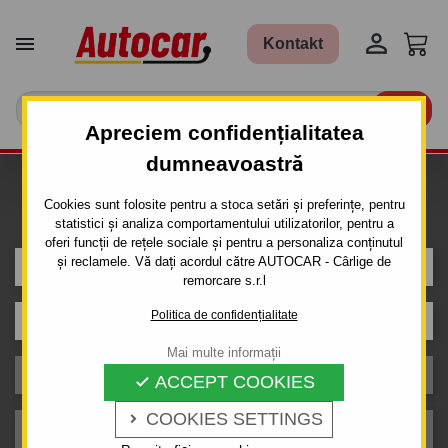


Kontakt

Apreciem confidențialitatea
dumneavoastră
Caut carlig de remorcare pentru
Cookies sunt folosite pentru a stoca setări și preferințe, pentru
mașina
statistici și analiza comportamentului utilizatorilor, pentru a
oferi funcții de rețele sociale și pentru a personaliza conținutul
și reclamele. Vă dați acordul către AUTOCAR - Cârlige de
HONDA
remorcare s.r.l
Politica de confidențialitate
Model
Mai multe informații
Caroserie
ACCEPT COOKIES

COOKIES SETTINGS

An de producție