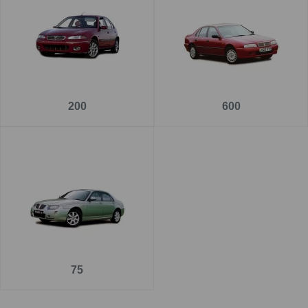
Pe
www.carlig.ro
veți găs cârlige remorcare de calitate și
de încredere pentru ROVER . Toate cârligele de remorcare
au un tratament special de suprafață anticorozivă și sunt
cu
o garanție de 5 ani
.
Pentru fiecare cârlig de remorcare, aveți opțiunea de a
200
600
alege instalația electrică în funcție de ceea ce ați dori să
tractați. De asemenea puteți alege și montarea cârligului
de remorcare la una dintre unitățile noastre - Groși sau
București.
75