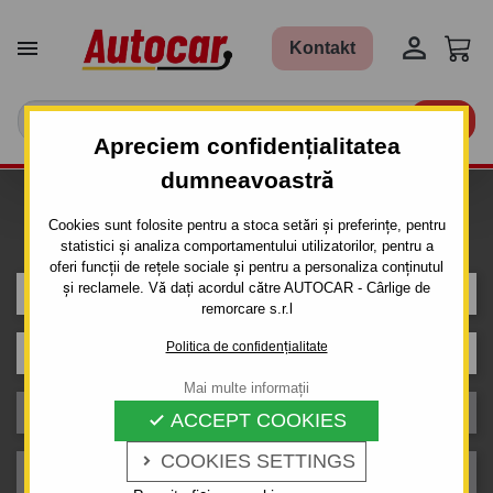


Kontakt

Apreciem confidențialitatea
dumneavoastră
Caut carlig de remorcare pentru
Cookies sunt folosite pentru a stoca setări și preferințe, pentru
mașina
statistici și analiza comportamentului utilizatorilor, pentru a
oferi funcții de rețele sociale și pentru a personaliza conținutul
și reclamele. Vă dați acordul către AUTOCAR - Cârlige de
ROVER
remorcare s.r.l
Politica de confidențialitate
Model
Mai multe informații
Caroserie
ACCEPT COOKIES

COOKIES SETTINGS

An de producție