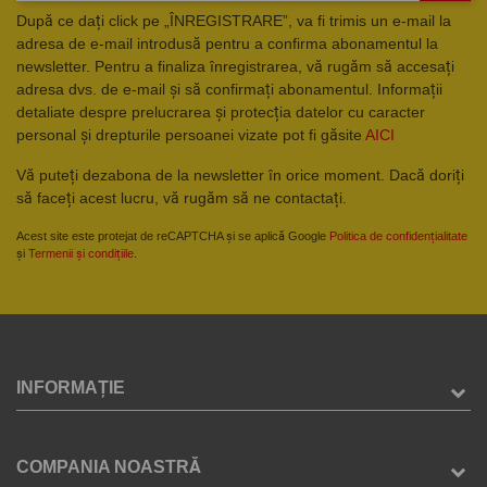
După ce dați click pe „ÎNREGISTRARE”, va fi trimis un e-mail la
adresa de e-mail introdusă pentru a confirma abonamentul la
newsletter. Pentru a finaliza înregistrarea, vă rugăm să accesați
adresa dvs. de e-mail și să confirmați abonamentul. Informații
detaliate despre prelucrarea și protecția datelor cu caracter
personal și drepturile persoanei vizate pot fi găsite
AICI
Vă puteți dezabona de la newsletter în orice moment. Dacă doriți
să faceți acest lucru, vă rugăm să ne contactați.
Acest site este protejat de reCAPTCHA și se aplică Google
Politica de confidențialitate
și
Termenii și condițiile
.
INFORMAȚIE
COMPANIA NOASTRĂ