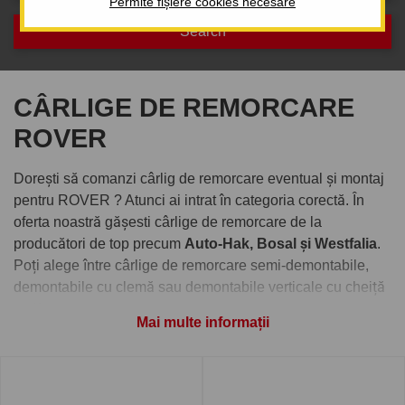
Permite fișiere cookies necesare
CÂRLIGE DE REMORCARE
ROVER
Dorești să comanzi cârlig de remorcare eventual și montaj
pentru ROVER ? Atunci ai intrat în categoria corectă. În
oferta noastră gășesti cârlige de remorcare de la
producători de top precum
Auto-Hak, Bosal și Westfalia
.
Poți alege între cârlige de remorcare semi-demontabile,
demontabile cu clemă sau demontabile verticale cu cheiță
antifurt.
Mai multe informații
Comandați cârlig de remorcare
pentru ROVER