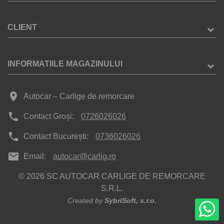
CLIENT
INFORMATIILE MAGAZINULUI
place
Autocar – Carlige de remorcare
phone
Contact Groși:
0726026026
phone
Contact București:
0736026026
mail
Email:
autocar@carlig.ro
© 2026 SC AUTOCAR CARLIGE DE REMORCARE
S.R.L.
Created by
SybriSoft, s.r.o.