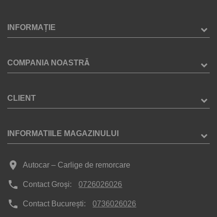
INFORMAȚIE
COMPANIA NOASTRĂ
CLIENT
INFORMATIILE MAGAZINULUI
place
Autocar – Carlige de remorcare
phone
Contact Groși:
0726026026
phone
Contact București:
0736026026