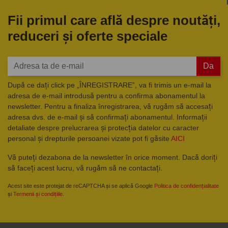
Fii primul care află despre noutăți,
reduceri și oferte speciale
Da
După ce dați click pe „ÎNREGISTRARE”, va fi trimis un e-mail la
adresa de e-mail introdusă pentru a confirma abonamentul la
newsletter. Pentru a finaliza înregistrarea, vă rugăm să accesați
adresa dvs. de e-mail și să confirmați abonamentul. Informații
detaliate despre prelucrarea și protecția datelor cu caracter
personal și drepturile persoanei vizate pot fi găsite
AICI
Vă puteți dezabona de la newsletter în orice moment. Dacă doriți
să faceți acest lucru, vă rugăm să ne contactați.
Acest site este protejat de reCAPTCHA și se aplică Google
Politica de confidențialitate
și
Termenii și condițiile
.