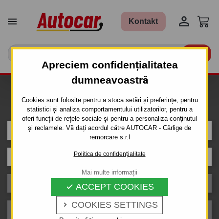


Kontakt

Apreciem confidențialitatea
dumneavoastră
Caut carlig de remorcare pentru
Cookies sunt folosite pentru a stoca setări și preferințe, pentru
mașina
statistici și analiza comportamentului utilizatorilor, pentru a
oferi funcții de rețele sociale și pentru a personaliza conținutul
și reclamele. Vă dați acordul către AUTOCAR - Cârlige de
SETURI - Carlige de remorcare cu instalație electrică
remorcare s.r.l
Politica de confidențialitate
Model
Mai multe informații
Caroserie
ACCEPT COOKIES

COOKIES SETTINGS

An de producție