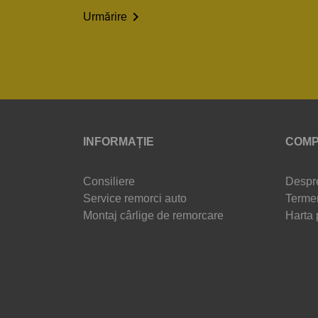

Urmărire
INFORMAȚIE
COMP
Consiliere
Despr
Service remorci auto
Termen
Montaj cârlige de remorcare
Harta 