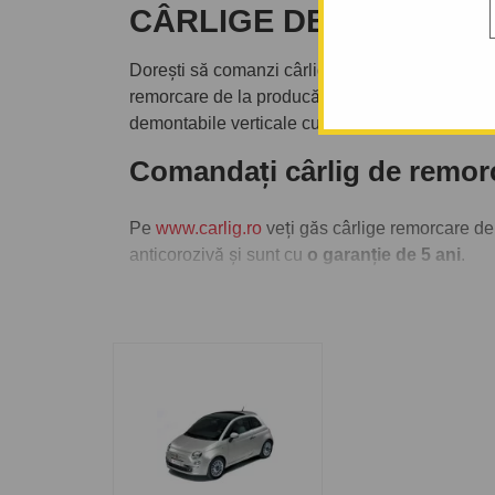
CÂRLIGE DE REMORCAR
Dorești să comanzi cârlig de remorcare eventual 
remorcare de la producători de top precum
Aut
demontabile verticale cu cheiță antifurt.
Comandați cârlig de remor
Pe
www.carlig.ro
veți găs cârlige remorcare de 
anticorozivă și sunt cu
o garanție de 5 ani
.
Pentru fiecare cârlig de remorcare, aveți opțiun
montarea cârligului de remorcare la una dintre 