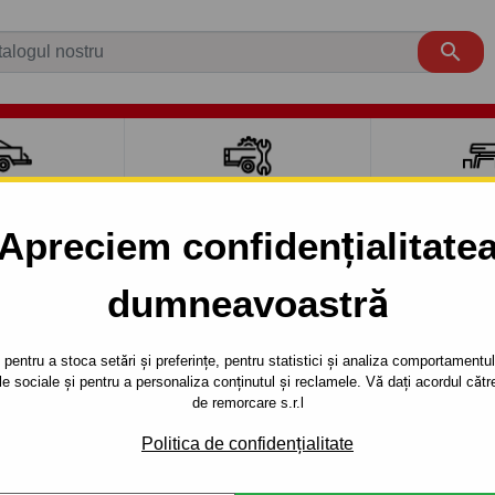

CI AUTO
ACCESORII REMORCĂ
CUTII PORTB
AUTO
TRANSV
Apreciem confidențialitate
aut carlig de remorcare pentru mași
dumneavoastră
Caroserie
An de 
pentru a stoca setări și preferințe, pentru statistici și analiza comportamentului
țele sociale și pentru a personaliza conținutul și reclamele. Vă dați acordul c
de remorcare s.r.l
Politica de confidențialitate