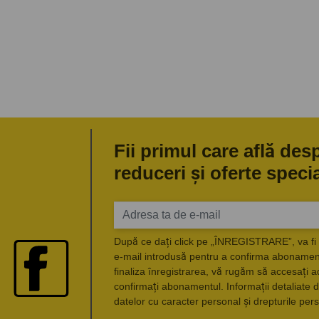
Fii primul care află des
reduceri și oferte speci
După ce dați click pe „ÎNREGISTRARE”, va fi 
e-mail introdusă pentru a confirma abonament
finaliza înregistrarea, vă rugăm să accesați a
confirmați abonamentul. Informații detaliate d
datelor cu caracter personal și drepturile pers