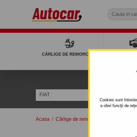
CÂRLIGE DE REMORCARE
REMOR
C
FIAT
500
Cookies sunt folosite 
a oferi funcții de re
Acasa
Cârlige de remorcare
FIAT
500