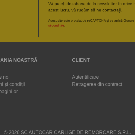
Vă puteți dezabona de la newsletter în orice 
acest lucru, vă rugăm să ne contactați.
Acest site este protejat de reCAPTCHA și se aplică Google
și condițiile
.
ANIA NOASTRĂ
CLIENT
e noi
Autentificare
i și condiții
Retragerea din contract
paginilor
© 2026 SC AUTOCAR CARLIGE DE REMORCARE S.R.L.