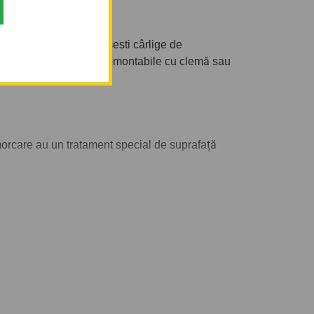
. În oferta noastră gășesti cârlige de
are semi-demontabile, demontabile cu clemă sau
emorcare au un tratament special de suprafață
să tractați. De asemenea puteți alege și