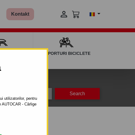

Kontakt
AGAJ ȘI BARE
SUPORTURI BICICLETE
ERSALE
a
na
producție
 utilizatorilor, pentru
ătre AUTOCAR - Cârlige