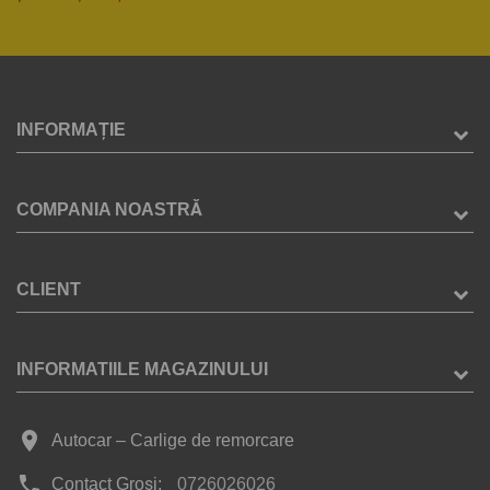
INFORMAȚIE
COMPANIA NOASTRĂ
CLIENT
INFORMATIILE MAGAZINULUI
place
Autocar – Carlige de remorcare
phone
Contact Groși:
0726026026