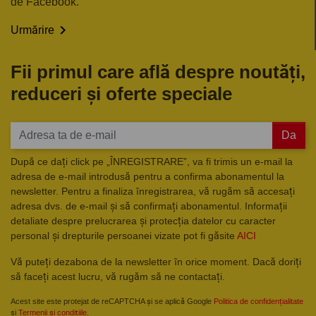
de Facebook.

Urmărire
Fii primul care află despre noutăți,
reduceri și oferte speciale
Da
După ce dați click pe „ÎNREGISTRARE”, va fi trimis un e-mail la
adresa de e-mail introdusă pentru a confirma abonamentul la
newsletter. Pentru a finaliza înregistrarea, vă rugăm să accesați
adresa dvs. de e-mail și să confirmați abonamentul. Informații
detaliate despre prelucrarea și protecția datelor cu caracter
personal și drepturile persoanei vizate pot fi găsite
AICI
Vă puteți dezabona de la newsletter în orice moment. Dacă doriți
să faceți acest lucru, vă rugăm să ne contactați.
Acest site este protejat de reCAPTCHA și se aplică Google
Politica de confidențialitate
și
Termenii și condițiile
.