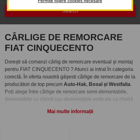
Permite fișiere cookies necesare
CÂRLIGE DE REMORCARE
FIAT CINQUECENTO
Dorești să comanzi cârlig de remorcare eventual și montaj
pentru FIAT CINQUECENTO ? Atunci ai intrat în categoria
corectă. În oferta noastră gășesti cârlige de remorcare de la
producători de top precum
Auto-Hak, Bosal și Westfalia
.
Poți alege între cârlige de remorcare semi-demontabile,
demontabile cu clemă sau demontabile verticale cu cheiță
antifurt.
Mai multe informații
Comandați cârlig de remorcare
pentru FIAT CINQUECENTO