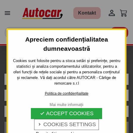


Kontakt

Apreciem confidențialitatea
dumneavoastră
Caut carlig de remorcare pentru
Cookies sunt folosite pentru a stoca setări și preferințe, pentru
mașina
statistici și analiza comportamentului utilizatorilor, pentru a
oferi funcții de rețele sociale și pentru a personaliza conținutul
și reclamele. Vă dați acordul către AUTOCAR - Cârlige de
FIAT
remorcare s.r.l
Politica de confidențialitate
CINQUECENTO
Mai multe informații
Caroserie
ACCEPT COOKIES

COOKIES SETTINGS

An de producție