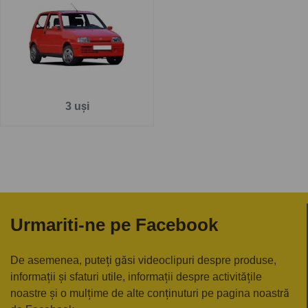
Pe
www.carlig.ro
veți găs cârlige remorcare de calitate și
de încredere pentru FIAT CINQUECENTO . Toate cârligele
de remorcare au un tratament special de suprafață
anticorozivă și sunt cu
o garanție de 5 ani
.
Pentru fiecare cârlig de remorcare, aveți opțiunea de a
3 uși
alege instalația electrică în funcție de ceea ce ați dori să
tractați. De asemenea puteți alege și montarea cârligului
de remorcare la una dintre unitățile noastre - Groși sau
București.
Urmariti-ne pe Facebook
De asemenea, puteți găsi videoclipuri despre produse,
informații și sfaturi utile, informații despre activitățile
noastre și o mulțime de alte conținuturi pe pagina noastră