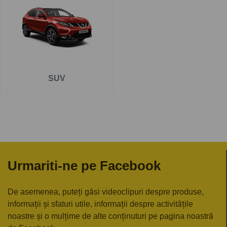
Pe
www.carlig.ro
veți găs cârlige remorcare de calitate și
de încredere pentru NISSAN QASHQAI . Toate cârligele de
remorcare au un tratament special de suprafață
anticorozivă și sunt cu
o garanție de 5 ani
.
Pentru fiecare cârlig de remorcare, aveți opțiunea de a
SUV
alege instalația electrică în funcție de ceea ce ați dori să
tractați. De asemenea puteți alege și montarea cârligului
de remorcare la una dintre unitățile noastre - Groși sau
București.
Urmariti-ne pe Facebook
De asemenea, puteți găsi videoclipuri despre produse,
informații și sfaturi utile, informații despre activitățile
noastre și o mulțime de alte conținuturi pe pagina noastră