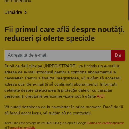
de Facebook.

Urmărire
Fii primul care află despre noutăți,
reduceri și oferte speciale
Da
După ce dați click pe „ÎNREGISTRARE”, va fi trimis un e-mail la
adresa de e-mail introdusă pentru a confirma abonamentul la
newsletter. Pentru a finaliza înregistrarea, vă rugăm să accesați
adresa dvs. de e-mail și să confirmați abonamentul. Informații
detaliate despre prelucrarea și protecția datelor cu caracter
personal și drepturile persoanei vizate pot fi găsite
AICI
Vă puteți dezabona de la newsletter în orice moment. Dacă doriți
să faceți acest lucru, vă rugăm să ne contactați.
Acest site este protejat de reCAPTCHA și se aplică Google
Politica de confidențialitate
și
Termenii și condițiile
.