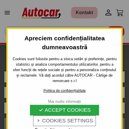


Kontakt

Apreciem confidențialitatea
dumneavoastră
Caut carlig de remorcare pentru
Cookies sunt folosite pentru a stoca setări și preferințe, pentru
mașina
statistici și analiza comportamentului utilizatorilor, pentru a
oferi funcții de rețele sociale și pentru a personaliza conținutul
și reclamele. Vă dați acordul către AUTOCAR - Cârlige de
NISSAN
remorcare s.r.l
Politica de confidențialitate
QASHQAI
Mai multe informații
Caroserie
ACCEPT COOKIES

COOKIES SETTINGS

An de producție