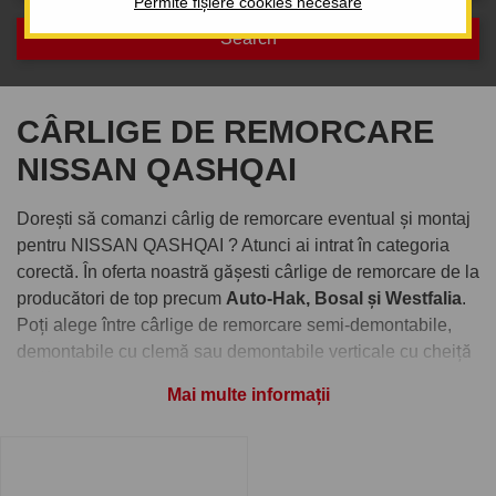
Permite fișiere cookies necesare
CÂRLIGE DE REMORCARE
NISSAN QASHQAI
Dorești să comanzi cârlig de remorcare eventual și montaj
pentru NISSAN QASHQAI ? Atunci ai intrat în categoria
corectă. În oferta noastră gășesti cârlige de remorcare de la
producători de top precum
Auto-Hak, Bosal și Westfalia
.
Poți alege între cârlige de remorcare semi-demontabile,
demontabile cu clemă sau demontabile verticale cu cheiță
antifurt.
Mai multe informații
Comandați cârlig de remorcare
pentru NISSAN QASHQAI