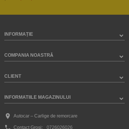
INFORMAȚIE
COMPANIA NOASTRĂ
CLIENT
INFORMATIILE MAGAZINULUI
place
Autocar – Carlige de remorcare
phone
Contact Groși:
0726026026