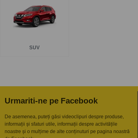
Pe
www.carlig.ro
veți găs cârlige remorcare de calitate și
de încredere pentru NISSAN X-TRAIL . Toate cârligele de
remorcare au un tratament special de suprafață
anticorozivă și sunt cu
o garanție de 5 ani
.
Pentru fiecare cârlig de remorcare, aveți opțiunea de a
SUV
alege instalația electrică în funcție de ceea ce ați dori să
tractați. De asemenea puteți alege și montarea cârligului
de remorcare la una dintre unitățile noastre - Groși sau
București.
Urmariti-ne pe Facebook
De asemenea, puteți găsi videoclipuri despre produse,
informații și sfaturi utile, informații despre activitățile
noastre și o mulțime de alte conținuturi pe pagina noastră