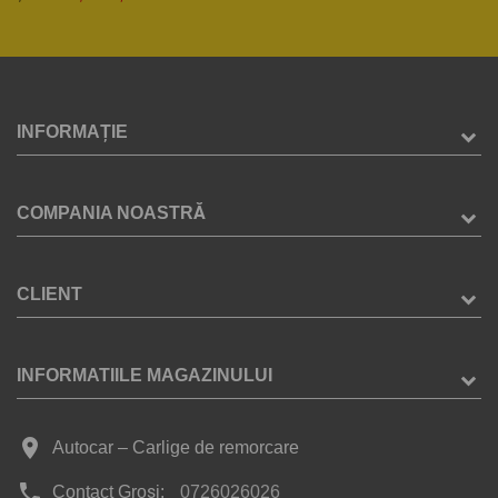
INFORMAȚIE
COMPANIA NOASTRĂ
CLIENT
INFORMATIILE MAGAZINULUI
place
Autocar – Carlige de remorcare
phone
Contact Groși:
0726026026