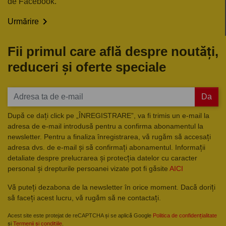
de Facebook.

Urmărire
Fii primul care află despre noutăți,
reduceri și oferte speciale
Da
După ce dați click pe „ÎNREGISTRARE”, va fi trimis un e-mail la
adresa de e-mail introdusă pentru a confirma abonamentul la
newsletter. Pentru a finaliza înregistrarea, vă rugăm să accesați
adresa dvs. de e-mail și să confirmați abonamentul. Informații
detaliate despre prelucrarea și protecția datelor cu caracter
personal și drepturile persoanei vizate pot fi găsite
AICI
Vă puteți dezabona de la newsletter în orice moment. Dacă doriți
să faceți acest lucru, vă rugăm să ne contactați.
Acest site este protejat de reCAPTCHA și se aplică Google
Politica de confidențialitate
și
Termenii și condițiile
.