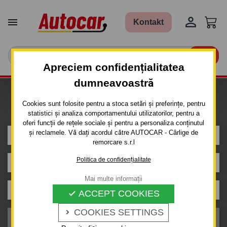


Kontakt

Apreciem confidențialitatea
dumneavoastră
Caut carlig de remorcare pentru
Cookies sunt folosite pentru a stoca setări și preferințe, pentru
mașina
statistici și analiza comportamentului utilizatorilor, pentru a
oferi funcții de rețele sociale și pentru a personaliza conținutul
și reclamele. Vă dați acordul către AUTOCAR - Cârlige de
NISSAN
remorcare s.r.l
Politica de confidențialitate
X-TRAIL
Mai multe informații
Caroserie
ACCEPT COOKIES

COOKIES SETTINGS

An de producție