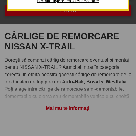
Permite fișiere cookies necesare
CÂRLIGE DE REMORCARE
NISSAN X-TRAIL
Dorești să comanzi cârlig de remorcare eventual și montaj
pentru NISSAN X-TRAIL ? Atunci ai intrat în categoria
corectă. În oferta noastră gășesti cârlige de remorcare de la
producători de top precum
Auto-Hak, Bosal și Westfalia
.
Poți alege între cârlige de remorcare semi-demontabile,
demontabile cu clemă sau demontabile verticale cu cheiță
antifurt.
Mai multe informații
Comandați cârlig de remorcare
pentru NISSAN X-TRAIL