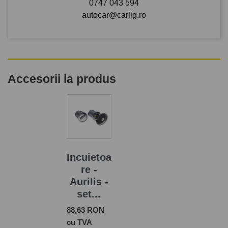
0747 043 594
autocar@carlig.ro
Accesorii la produs
Incuietoa
re -
Aurilis -
set...
Pret
88,63 RON
cu TVA