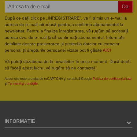
Da
După ce dați click pe „ÎNREGISTRARE”, va fi trimis un e-mail la
adresa de e-mail introdusă pentru a confirma abonamentul la
newsletter. Pentru a finaliza înregistrarea, vă rugăm să accesați
adresa dvs. de e-mail și să confirmați abonamentul. Informații
detaliate despre prelucrarea și protecția datelor cu caracter
personal și drepturile persoanei vizate pot fi găsite
AICI
Vă puteți dezabona de la newsletter în orice moment. Dacă doriți
să faceți acest lucru, vă rugăm să ne contactați.
Acest site este protejat de reCAPTCHA și se aplică Google
Politica de confidențialitate
și
Termenii și condițiile
.
INFORMAȚIE