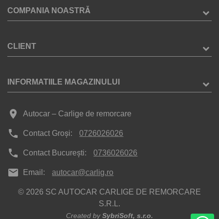
COMPANIA NOASTRĂ
CLIENT
INFORMATIILE MAGAZINULUI
place
Autocar – Carlige de remorcare
phone
Contact Groși:
0726026026
phone
Contact București:
0736026026
mail
Email:
autocar@carlig.ro
© 2026 SC AUTOCAR CARLIGE DE REMORCARE
S.R.L.
Created by
SybriSoft, s.r.o.