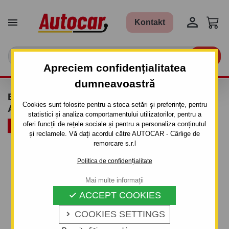


Kontakt

Apreciem confidențialitatea
dumneavoastră
BARE TRANSVERSALE GREEN VALLEY -
Cookies sunt folosite pentru a stoca setări și preferințe, pentru
AURILIS -OȚEL
statistici și analiza comportamentului utilizatorilor, pentru a
oferi funcții de rețele sociale și pentru a personaliza conținutul
PACHET
și reclamele. Vă dați acordul către AUTOCAR - Cârlige de
remorcare s.r.l
Politica de confidențialitate
Mai multe informații
ACCEPT COOKIES

COOKIES SETTINGS
