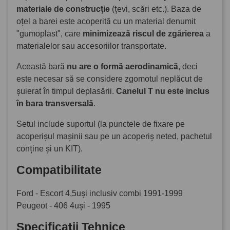
materiale de construcție
(țevi, scări etc.). Baza de
oțel a barei este acoperită cu un material denumit
"gumoplast", care
minimizează riscul de zgârierea
a
materialelor sau accesoriilor transportate.
Această bară
nu are o formă aerodinamică
, deci
este necesar să se considere zgomotul neplăcut de
șuierat în timpul deplasării.
Canelul T nu este inclus
în bara transversală
.
Setul include suportul (la punctele de fixare pe
acoperișul mașinii sau pe un acoperiș neted, pachetul
conține și un KIT).
Compatibilitate
Ford - Escort 4,5uși inclusiv combi 1991-1999
Peugeot - 406 4uși - 1995
Specificații Tehnice