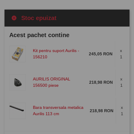
Stoc epuizat
Acest pachet contine
Kit pentru suport Aurilis -
x
245,05 RON
156210
1
AURILIS ORIGINAL
x
218,98 RON
156500 piese
1
Bara transversala metalica
x
218,98 RON
Aurilis 113 cm
1