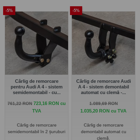
Pe
www.carlig.ro
veți găs cârlige remorcare de calitate și
-5%
-5%
de încredere pentru AUDI A4 Avant 1995 - 2001 . Toate
cârligele de remorcare au un tratament special de
suprafață anticorozivă și sunt cu
o garanție de 5 ani
.
Pentru fiecare cârlig de remorcare, aveți opțiunea de a
alege instalația electrică în funcție de ceea ce ați dori să
tractați. De asemenea puteți alege și montarea cârligului
de remorcare la una dintre unitățile noastre - Groși sau
București.
Cârlig de remorcare
Cârlig de remorcare Audi
pentru Audi A 4 - sistem
A 4 - sistem demontabil
semidemontabil - cu...
automat cu clemă -...
Pret de baza
Pret
Pret de baza
Pret
723,16 RON cu
761,22 RON
1.089,69 RON
TVA
1.035,20 RON cu TVA
Cârlig de remorcare
Cârlig de remorcare
semidemontabil în 2 șuruburi
demontabil automat cu
clemă.