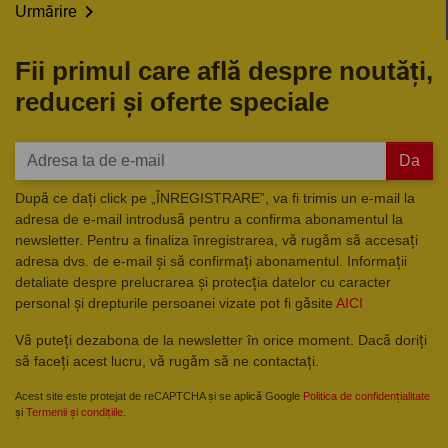

Urmărire
Fii primul care află despre noutăți,
reduceri și oferte speciale
Da
După ce dați click pe „ÎNREGISTRARE”, va fi trimis un e-mail la
adresa de e-mail introdusă pentru a confirma abonamentul la
newsletter. Pentru a finaliza înregistrarea, vă rugăm să accesați
adresa dvs. de e-mail și să confirmați abonamentul. Informații
detaliate despre prelucrarea și protecția datelor cu caracter
personal și drepturile persoanei vizate pot fi găsite
AICI
Vă puteți dezabona de la newsletter în orice moment. Dacă doriți
să faceți acest lucru, vă rugăm să ne contactați.
Acest site este protejat de reCAPTCHA și se aplică Google
Politica de confidențialitate
și
Termenii și condițiile
.