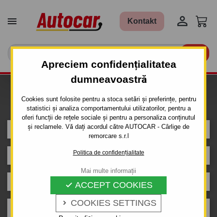


Kontakt

Apreciem confidențialitatea
dumneavoastră
Caut carlig de remorcare pentru
Cookies sunt folosite pentru a stoca setări și preferințe, pentru
mașina
statistici și analiza comportamentului utilizatorilor, pentru a
oferi funcții de rețele sociale și pentru a personaliza conținutul
și reclamele. Vă dați acordul către AUTOCAR - Cârlige de
AUDI
remorcare s.r.l
Politica de confidențialitate
A4
Mai multe informații
Avant
ACCEPT COOKIES

COOKIES SETTINGS

1995 - 2001