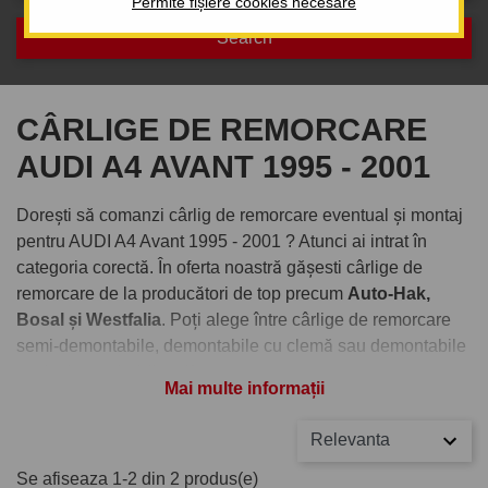
Permite fișiere cookies necesare
CÂRLIGE DE REMORCARE
AUDI A4 AVANT 1995 - 2001
Dorești să comanzi cârlig de remorcare eventual și montaj
pentru AUDI A4 Avant 1995 - 2001 ? Atunci ai intrat în
categoria corectă. În oferta noastră gășesti cârlige de
remorcare de la producători de top precum
Auto-Hak,
Bosal și Westfalia
. Poți alege între cârlige de remorcare
semi-demontabile, demontabile cu clemă sau demontabile
verticale cu cheiță antifurt.
Mai multe informații
Comandați cârlig de remorcare
Relevanta
pentru AUDI A4 Avant 1995 - 2001
Se afiseaza 1-2 din 2 produs(e)