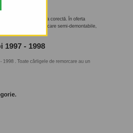
7 - 1998
i intrat în categoria corectă. În oferta
ge între cârlige de remorcare semi-demontabile,
 1997 - 1998
 1998 . Toate cârligele de remorcare au un
să tractați. De asemenea puteți alege și
gorie.