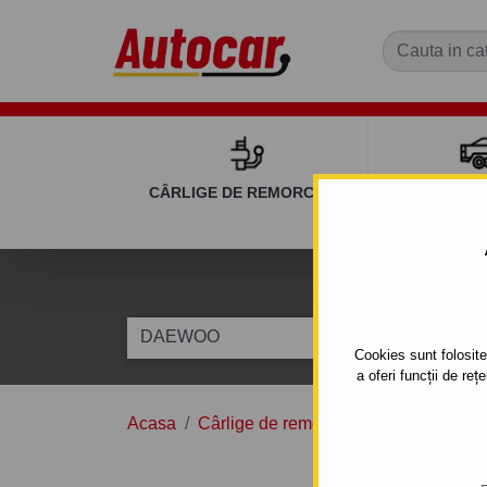
CÂRLIGE DE REMORCARE
REMOR
C
DAEWOO
NUBIRA
Cookies sunt folosite 
a oferi funcții de re
Acasa
Cârlige de remorcare
DAEWOO