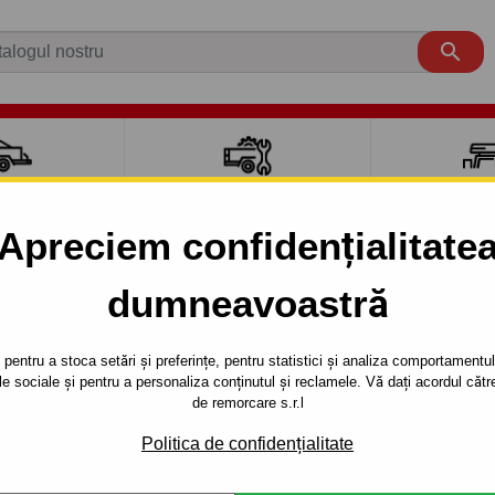

CI AUTO
ACCESORII REMORCĂ
CUTII PORTB
AUTO
TRANSV
Apreciem confidențialitate
aut carlig de remorcare pentru mași
dumneavoastră
Combi
1997 
pentru a stoca setări și preferințe, pentru statistici și analiza comportamentului
țele sociale și pentru a personaliza conținutul și reclamele. Vă dați acordul c
de remorcare s.r.l
NUBIRA
Combi
1997 - 1998
Politica de confidențialitate