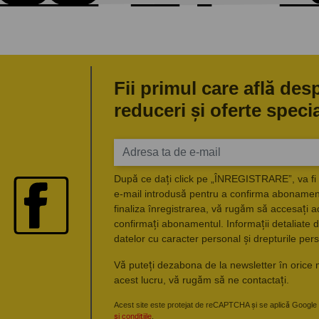
Fii primul care află des
reduceri și oferte speci
După ce dați click pe „ÎNREGISTRARE”, va fi 
e-mail introdusă pentru a confirma abonament
finaliza înregistrarea, vă rugăm să accesați a
confirmați abonamentul. Informații detaliate d
datelor cu caracter personal și drepturile pers
Vă puteți dezabona de la newsletter în orice 
acest lucru, vă rugăm să ne contactați.
Acest site este protejat de reCAPTCHA și se aplică Google
și condițiile
.