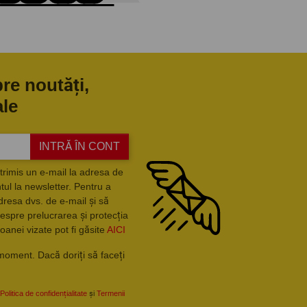
pre noutăți,
ale
INTRĂ ÎN CONT
trimis un e-mail la adresa de
ul la newsletter. Pentru a
dresa dvs. de e-mail și să
espre prelucrarea și protecția
oanei vizate pot fi găsite
AICI
moment. Dacă doriți să faceți
Politica de confidențialitate
și
Termenii