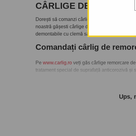
CÂRLIGE DE REMORCA
Dorești să comanzi cârlig de remorcare eventu
noastră gășesti cârlige de remorcare de la pr
demontabile cu clemă sau demontabile verticale
Comandați cârlig de remo
Pe
www.carlig.ro
veți găs cârlige remorcare d
tratament special de suprafață anticorozivă și 
Pentru fiecare cârlig de remorcare, aveți opțiun
montarea cârligului de remorcare la una dintre 
Ups, 