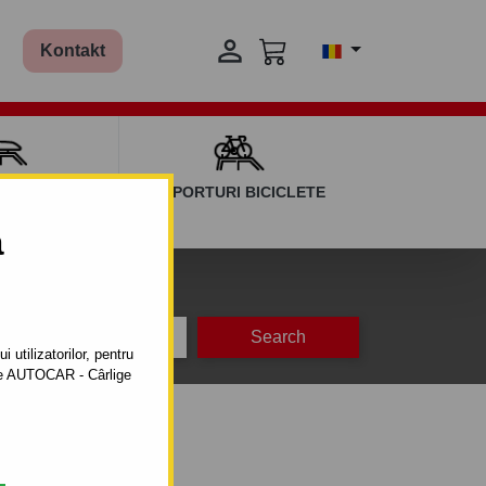

Kontakt
AGAJ ȘI BARE
SUPORTURI BICICLETE
ERSALE
a
na
- 1998
 utilizatorilor, pentru
ătre AUTOCAR - Cârlige