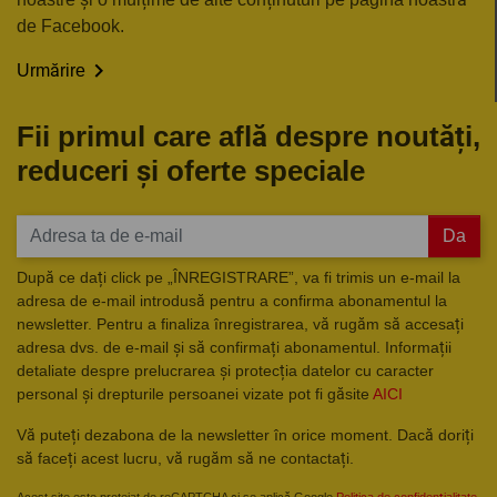
de Facebook.

Urmărire
Fii primul care află despre noutăți,
reduceri și oferte speciale
Da
După ce dați click pe „ÎNREGISTRARE”, va fi trimis un e-mail la
adresa de e-mail introdusă pentru a confirma abonamentul la
newsletter. Pentru a finaliza înregistrarea, vă rugăm să accesați
adresa dvs. de e-mail și să confirmați abonamentul. Informații
detaliate despre prelucrarea și protecția datelor cu caracter
personal și drepturile persoanei vizate pot fi găsite
AICI
Vă puteți dezabona de la newsletter în orice moment. Dacă doriți
să faceți acest lucru, vă rugăm să ne contactați.
Acest site este protejat de reCAPTCHA și se aplică Google
Politica de confidențialitate