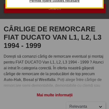
Permite fișiere cookies necesare
CÂRLIGE DE REMORCARE
FIAT DUCATO VAN L1, L2, L3
1994 - 1999
Dorești să comanzi cârlig de remorcare eventual și montaj
pentru FIAT DUCATO Van L1, L2, L3 1994 - 1999 ? Atunci
ai intrat în categoria corectă. În oferta noastră gășesti
cârlige de remorcare de la producători de top precum
Auto-Hak, Bosal și Westfalia
. Poți alege între cârlige de
remorcare semi-demontabile, demontabile cu clemă sau
demontabile verticale cu cheiță antifurt.
Mai multe informații
Comandați cârlig de remorcare
Relevanta