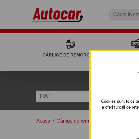
CÂRLIGE DE REMORCARE
REMOR
C
FIAT
DUCATO
Cookies sunt folosite 
a oferi funcții de re
Acasa
Cârlige de remorcare
FIAT
DUC