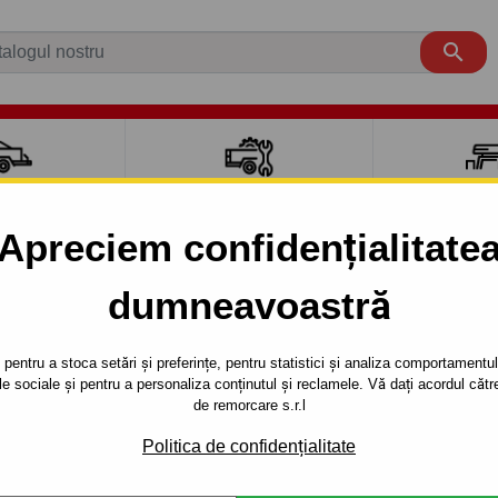

CI AUTO
ACCESORII REMORCĂ
CUTII PORTB
AUTO
TRANSV
Apreciem confidențialitate
aut carlig de remorcare pentru mași
dumneavoastră
Van L1, L2, L3
2006 -
pentru a stoca setări și preferințe, pentru statistici și analiza comportamentului
țele sociale și pentru a personaliza conținutul și reclamele. Vă dați acordul c
de remorcare s.r.l
ATO
Van L1, L2, L3
2006 -
Politica de confidențialitate