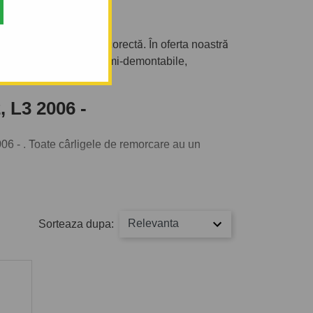
 2006 -
 intrat în categoria corectă. În oferta noastră
 cârlige de remorcare semi-demontabile,
 L3 2006 -
06 - . Toate cârligele de remorcare au un
să tractați. De asemenea puteți alege și
Relevanta
Sorteaza dupa: