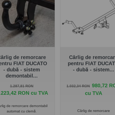
ârlig de remorcare
Cârlig de remorca
entru FIAT DUCATO
pentru FIAT DUCA
- dubă - sistem
- dubă - sistem...
demontabil...
Pret de baza
Pret
980,72 R
Pret de baza
Pret
1.032,34 RON
1.287,81 RON
.223,42 RON cu TVA
cu TVA
rlig de remorcare demontabil
Cârlig de remorcare
automat cu clemă.