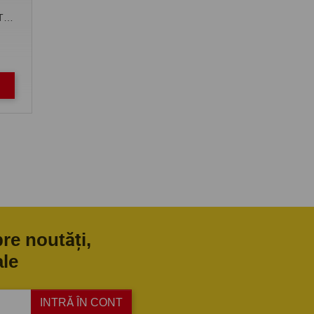
ATO
-
pre noutăți,
ale
INTRĂ ÎN CONT