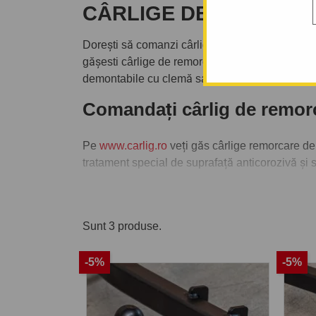
CÂRLIGE DE REMORCARE
Dorești să comanzi cârlig de remorcare eventua
gășesti cârlige de remorcare de la producător
demontabile cu clemă sau demontabile verticale
Comandați cârlig de remor
Pe
www.carlig.ro
veți găs cârlige remorcare de
tratament special de suprafață anticorozivă și 
Pentru fiecare cârlig de remorcare, aveți opțiun
montarea cârligului de remorcare la una dintre 
Sunt 3 produse.
-5%
-5%