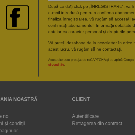
După ce dați click pe „ÎNREGISTRARE”, va fi 
e-mail introdusă pentru a confirma abonament
finaliza înregistrarea, vă rugăm să accesați a
confirmați abonamentul. Informații detaliate d
datelor cu caracter personal și drepturile pers
Vă puteți dezabona de la newsletter în orice 
acest lucru, vă rugăm să ne contactați.
Acest site este protejat de reCAPTCHA și se aplică Google
și condițiile
.
ANIA NOASTRĂ
CLIENT
e noi
Autentificare
i și condiții
Retragerea din contract
paginilor