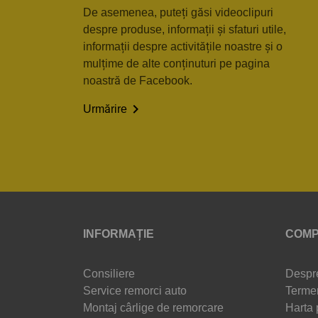
De asemenea, puteți găsi videoclipuri
despre produse, informații și sfaturi utile,
informații despre activitățile noastre și o
mulțime de alte conținuturi pe pagina
noastră de Facebook.

Urmărire
INFORMAȚIE
COMP
Consiliere
Despr
Service remorci auto
Termen
Montaj cârlige de remorcare
Harta 