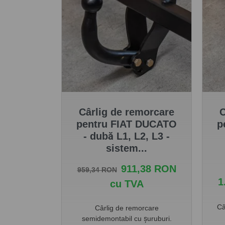
Cârlig de remorcare
C
pentru FIAT DUCATO
p
- dubă L1, L2, L3 -
sistem...
Pret de baza
Pret
911,38 RON
959,34 RON
1
cu TVA
Câ
Cârlig de remorcare
semidemontabil cu șuruburi.