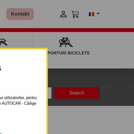

Kontakt
AGAJ ȘI BARE
SUPORTURI BICICLETE
ERSALE
a
na
 utilizatorilor, pentru
ătre AUTOCAR - Cârlige