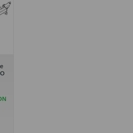
re
TO
ON