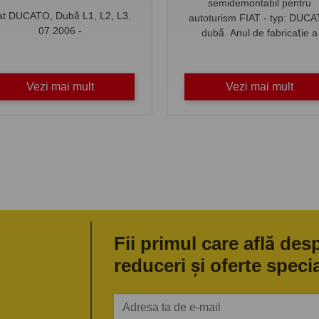
semidemontabil pentru
at DUCATO, Dubă L1, L2, L3.
autoturism FIAT - typ: DUC
07.2006 -
dubă. Anul de fabricaţie a
autoturismului: din 06.2006
01.2011.
Vezi mai mult
Vezi mai mult
Fii primul care află des
reduceri și oferte speci