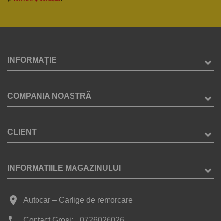
INFORMAȚIE
COMPANIA NOASTRĂ
CLIENT
INFORMATIILE MAGAZINULUI
place
Autocar – Carlige de remorcare
phone
Contact Groși:
0726026026