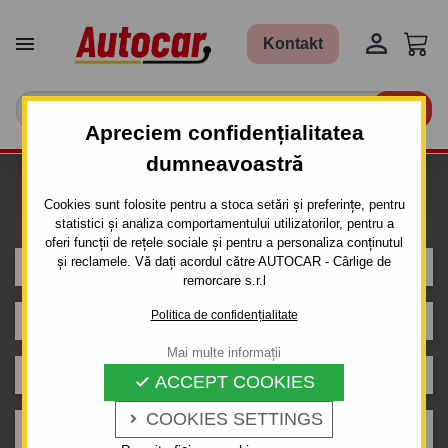


Kontakt

Apreciem confidențialitatea
dumneavoastră
Caut carlig de remorcare pentru
Cookies sunt folosite pentru a stoca setări și preferințe, pentru
mașina
statistici și analiza comportamentului utilizatorilor, pentru a
oferi funcții de rețele sociale și pentru a personaliza conținutul
și reclamele. Vă dați acordul către AUTOCAR - Cârlige de
SUBARU
remorcare s.r.l
Politica de confidențialitate
JUSTY
Mai multe informații
3 uși
ACCEPT COOKIES

COOKIES SETTINGS

1997 - 2002