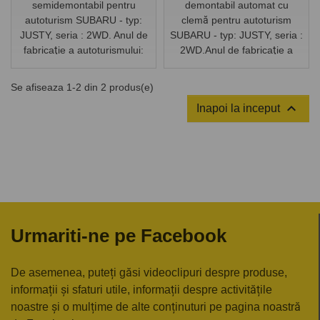
semidemontabil pentru
demontabil automat cu
autoturism SUBARU - typ:
clemă pentru autoturism
JUSTY, seria : 2WD. Anul de
SUBARU - typ: JUSTY, seria :
fabricaţie a autoturismului:
2WD.Anul de fabricaţie a
din 1997 până 2002.
autoturismului: din 1997
până 2002.
Se afiseaza 1-2 din 2 produs(e)

Inapoi la inceput
Urmariti-ne pe Facebook
De asemenea, puteți găsi videoclipuri despre produse,
informații și sfaturi utile, informații despre activitățile
noastre și o mulțime de alte conținuturi pe pagina noastră