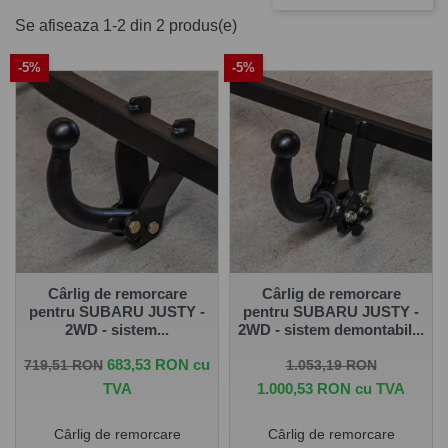
pentru SUBARU JUSTY 3 uși 1997
Se afiseaza 1-2 din 2 produs(e)
- 2002
-5%
-5%
Pe
www.carlig.ro
veți găs cârlige remorcare de calitate și
de încredere pentru SUBARU JUSTY 3 uși 1997 - 2002 .
Toate cârligele de remorcare au un tratament special de
suprafață anticorozivă și sunt cu
o garanție de 5 ani
.
Pentru fiecare cârlig de remorcare, aveți opțiunea de a
alege instalația electrică în funcție de ceea ce ați dori să
tractați. De asemenea puteți alege și montarea cârligului
de remorcare la una dintre unitățile noastre - Groși sau
București.
Cârlig de remorcare
Cârlig de remorcare
pentru SUBARU JUSTY -
pentru SUBARU JUSTY -
2WD - sistem...
2WD - sistem demontabil...
Pret de baza
Pret
Pret de baza
Pret
683,53 RON cu
719,51 RON
1.053,19 RON
TVA
1.000,53 RON cu TVA
Cârlig de remorcare
Cârlig de remorcare