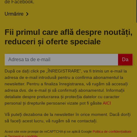
de Facebook.

Urmărire
Fii primul care află despre noutăți,
reduceri și oferte speciale
Da
După ce dați click pe „ÎNREGISTRARE”, va fi trimis un e-mail la
adresa de e-mail introdusă pentru a confirma abonamentul la
newsletter. Pentru a finaliza înregistrarea, vă rugăm să accesați
adresa dvs. de e-mail și să confirmați abonamentul. Informații
detaliate despre prelucrarea și protecția datelor cu caracter
personal și drepturile persoanei vizate pot fi găsite
AICI
Vă puteți dezabona de la newsletter în orice moment. Dacă doriți
să faceți acest lucru, vă rugăm să ne contactați.
Acest site este protejat de reCAPTCHA și se aplică Google
Politica de confidențialitate
și
Termenii și condițiile
.