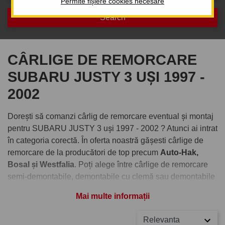
Permite fișiere cookies necesare
CÂRLIGE DE REMORCARE
SUBARU JUSTY 3 UȘI 1997 -
2002
Dorești să comanzi cârlig de remorcare eventual și montaj
pentru SUBARU JUSTY 3 uși 1997 - 2002 ? Atunci ai intrat
în categoria corectă. În oferta noastră gășesti cârlige de
remorcare de la producători de top precum
Auto-Hak,
Bosal și Westfalia
. Poți alege între cârlige de remorcare
semi-demontabile, demontabile cu clemă sau demontabile
verticale cu cheiță antifurt.
Mai multe informații
Comandați cârlig de remorcare
Relevanta