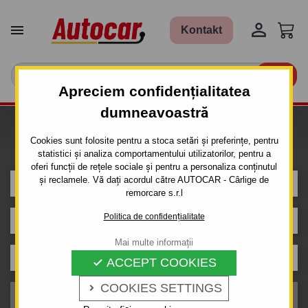


Kontakt

Apreciem confidențialitatea
dumneavoastră
Caut carlig de remorcare pentru
Cookies sunt folosite pentru a stoca setări și preferințe, pentru
mașina
statistici și analiza comportamentului utilizatorilor, pentru a
oferi funcții de rețele sociale și pentru a personaliza conținutul
și reclamele. Vă dați acordul către AUTOCAR - Cârlige de
SUZUKI
remorcare s.r.l
Politica de confidențialitate
IGNIS
Mai multe informații
Caroserie
ACCEPT COOKIES

COOKIES SETTINGS

An de producție