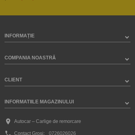
INFORMAȚIE
COMPANIA NOASTRĂ
CLIENT
INFORMATIILE MAGAZINULUI
place
Autocar – Carlige de remorcare
phone
Contact Groși:
0726026026