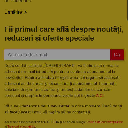
de Facebook.

Urmărire
Fii primul care află despre noutăți,
reduceri și oferte speciale
Da
După ce dați click pe „ÎNREGISTRARE”, va fi trimis un e-mail la
adresa de e-mail introdusă pentru a confirma abonamentul la
newsletter. Pentru a finaliza înregistrarea, vă rugăm să accesați
adresa dvs. de e-mail și să confirmați abonamentul. Informații
detaliate despre prelucrarea și protecția datelor cu caracter
personal și drepturile persoanei vizate pot fi găsite
AICI
Vă puteți dezabona de la newsletter în orice moment. Dacă doriți
să faceți acest lucru, vă rugăm să ne contactați.
Acest site este protejat de reCAPTCHA și se aplică Google
Politica de confidențialitate
și
Termenii și condițiile
.