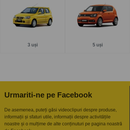
Pe
www.carlig.ro
veți găs cârlige remorcare de calitate și
de încredere pentru SUZUKI IGNIS . Toate cârligele de
remorcare au un tratament special de suprafață
anticorozivă și sunt cu
o garanție de 5 ani
.
Pentru fiecare cârlig de remorcare, aveți opțiunea de a
3 uși
5 uși
alege instalația electrică în funcție de ceea ce ați dori să
tractați. De asemenea puteți alege și montarea cârligului
de remorcare la una dintre unitățile noastre - Groși sau
București.
Urmariti-ne pe Facebook
De asemenea, puteți găsi videoclipuri despre produse,
informații și sfaturi utile, informații despre activitățile
noastre și o mulțime de alte conținuturi pe pagina noastră