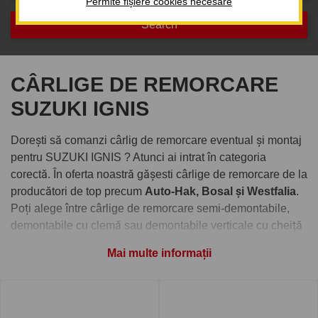
Permite fișiere cookies necesare
CÂRLIGE DE REMORCARE
SUZUKI IGNIS
Dorești să comanzi cârlig de remorcare eventual și montaj
pentru SUZUKI IGNIS ? Atunci ai intrat în categoria
corectă. În oferta noastră gășesti cârlige de remorcare de la
producători de top precum
Auto-Hak, Bosal și Westfalia
.
Poți alege între cârlige de remorcare semi-demontabile,
demontabile cu clemă sau demontabile verticale cu cheiță
antifurt.
Mai multe informații
Comandați cârlig de remorcare
pentru SUZUKI IGNIS