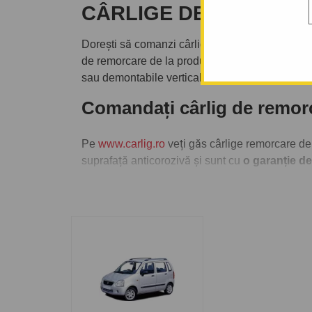
CÂRLIGE DE REMORCA
Dorești să comanzi cârlig de remorcare eventua
de remorcare de la producători de top precum
sau demontabile verticale cu cheiță antifurt.
Comandați cârlig de rem
Pe
www.carlig.ro
veți găs cârlige remorcare de
suprafață anticorozivă și sunt cu
o garanție de
Pentru fiecare cârlig de remorcare, aveți opțiun
montarea cârligului de remorcare la una dintre 