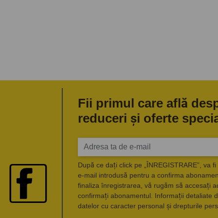
Fii primul care află des
reduceri și oferte speci
După ce dați click pe „ÎNREGISTRARE”, va fi 
e-mail introdusă pentru a confirma abonament
finaliza înregistrarea, vă rugăm să accesați a
confirmați abonamentul. Informații detaliate d
datelor cu caracter personal și drepturile pers