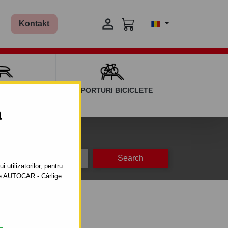

Kontakt
AGAJ ȘI BARE
SUPORTURI BICICLETE
ERSALE
a
na
producție
 utilizatorilor, pentru
ătre AUTOCAR - Cârlige