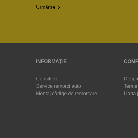

Urmărire
INFORMAȚIE
COMP
Consiliere
Despr
Service remorci auto
Termen
Montaj cârlige de remorcare
Harta 