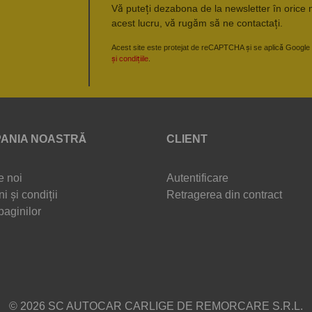
Vă puteți dezabona de la newsletter în orice 
acest lucru, vă rugăm să ne contactați.
Acest site este protejat de reCAPTCHA și se aplică Google
și condițiile
.
ANIA NOASTRĂ
CLIENT
e noi
Autentificare
i și condiții
Retragerea din contract
paginilor
© 2026 SC AUTOCAR CARLIGE DE REMORCARE S.R.L.