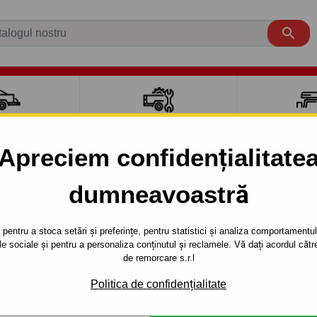

CI AUTO
ACCESORII REMORCĂ
CUTII PORTB
AUTO
TRANSV
Apreciem confidențialitate
aut carlig de remorcare pentru mași
dumneavoastră
+
Caroserie
An de 
pentru a stoca setări și preferințe, pentru statistici și analiza comportamentului
țele sociale și pentru a personaliza conținutul și reclamele. Vă dați acordul c
de remorcare s.r.l
AGON R+
Politica de confidențialitate