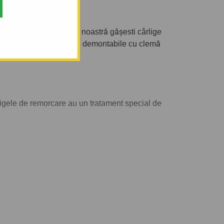
ria corectă. În oferta noastră gășesti cârlige
orcare semi-demontabile, demontabile cu clemă
igele de remorcare au un tratament special de
să tractați. De asemenea puteți alege și