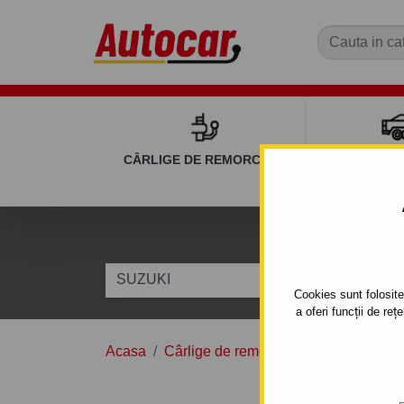
CÂRLIGE DE REMORCARE
REMOR
C
SUZUKI
WAGON R
Cookies sunt folosite 
a oferi funcții de re
Acasa
Cârlige de remorcare
SUZUKI
W