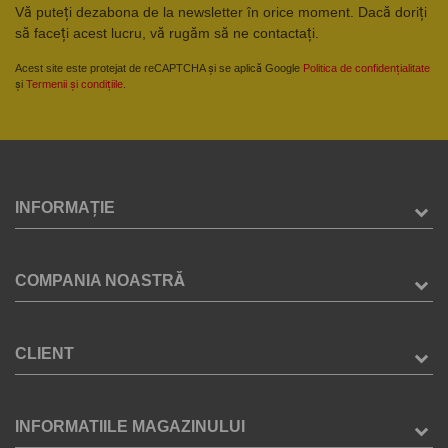
Vă puteți dezabona de la newsletter în orice moment. Dacă doriți
să faceți acest lucru, vă rugăm să ne contactați.
Acest site este protejat de reCAPTCHA și se aplică Google
Politica de confidențialitate
și
Termenii și condițiile
.
INFORMAȚIE
COMPANIA NOASTRĂ
CLIENT
INFORMATIILE MAGAZINULUI