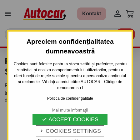


Kontakt

Apreciem confidențialitatea
dumneavoastră
REMORCI TRANSPORT
Cookies sunt folosite pentru a stoca setări și preferințe, pentru
STUPI
statistici și analiza comportamentului utilizatorilor, pentru a
oferi funcții de rețele sociale și pentru a personaliza conținutul
și reclamele. Vă dați acordul către AUTOCAR - Cârlige de
Remorcile de transport pentru stupi oferă apicultorilor
remorcare s.r.l
transportul ușor al stupilor într-o nouă locație. Oferim
Politica de confidențialitate
diverse remorci de la producătorul Wiola.
Mai multe informații
Ups, momentan nu sunt produse
ACCEPT COOKIES

pentru aceasta categorie.
COOKIES SETTINGS
