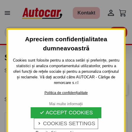


Kontakt

Apreciem confidențialitatea
dumneavoastră
SUPORT MOTOCICLETĂ
Cookies sunt folosite pentru a stoca setări și preferințe, pentru
statistici și analiza comportamentului utilizatorilor, pentru a
Suport pentru motociclete exclusiv și practic
oferi funcții de rețele sociale și pentru a personaliza conținutul
și reclamele. Vă dați acordul către AUTOCAR - Cârlige de
remorcare s.r.l
Relevanta
Politica de confidențialitate
Se afiseaza 1-3 din 3 produs(e)
Mai multe informații
ACCEPT COOKIES

COOKIES SETTINGS
