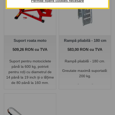
Permite fișiere cookies necesare
Suport roata moto
Rampă pliabilă - 180 cm
Pret
Pret
509,26 RON cu TVA
583,00 RON cu TVA
Suport pentru motociclete
Rampă pliabilă - 180 cm.
până la 600 kg, potrivit
Greutate maximă suportată:
pentru roți cu diametrul de
200 kg.
14 până la 19 inch și o lățime
de 80 până la 160 mm.
Se pliază pe jumătate din
lungime - 90 cm.
Date tehnice:
Lățimea anvelopei: 80 până
la 160 mm