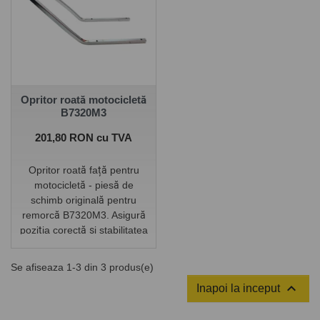
Diametrul total al anvelopei:
850 mm
Capacitate de încărcare: 600
kg
Dimensiuni (L x l x H): 61 x
48 x 34 cm
Greutate: 7,68 kg
Opritor roată motocicletă
B7320M3
Pret
201,80 RON cu TVA
Opritor roată față pentru
motocicletă - piesă de
schimb originală pentru
remorcă B7320M3. Asigură
poziția corectă și stabilitatea
roții față în timpul
transportului motocicletei.
Se afiseaza 1-3 din 3 produs(e)

Inapoi la inceput