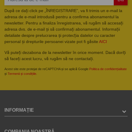
După ce dați click pe „ÎNREGISTRARE”, va fi trimis un e-mail la
adresa de e-mail introdusă pentru a confirma abonamentul la
newsletter. Pentru a finaliza înregistrarea, vă rugăm să accesați
adresa dvs. de e-mail și să confirmați abonamentul. Informații
detaliate despre prelucrarea și protecția datelor cu caracter
personal și drepturile persoanei vizate pot fi găsite
AICI
Vă puteți dezabona de la newsletter în orice moment. Dacă doriți
să faceți acest lucru, vă rugăm să ne contactați.
Acest site este protejat de reCAPTCHA și se aplică Google
Politica de confidențialitate
și
Termenii și condițiile
.
INFORMAȚIE
COMPANIA NOASTRĂ