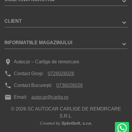
CLIENT
INFORMATIILE MAGAZINULUI
place
Autocar – Carlige de remorcare
phone
Contact Groși:
0726026026
phone
Contact București:
0736026026
mail
Email:
autocar@carlig.ro
© 2026 SC AUTOCAR CARLIGE DE REMORCARE
S.R.L.
Created by
SybriSoft, s.r.o.