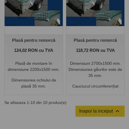
Plasă pentru remorcă
Plasă pentru remorcă
Pret
Pret
124,02 RON cu TVA
118,72 RON cu TVA
Plasă de montare în
Dimensiuni 2700x1500 mm.
dimensiune 2200x1500 mm.
Dimensiunea găurilor este de
35 mm.
Dimensiunea ochiului de
plasă 35 mm.
Cauciucul circumferențial
face parte din rețea!
Cauciucul circumferențial
Se afiseaza 1-10 din 10 produs(e)
face parte din rețea!

Inapoi la inceput