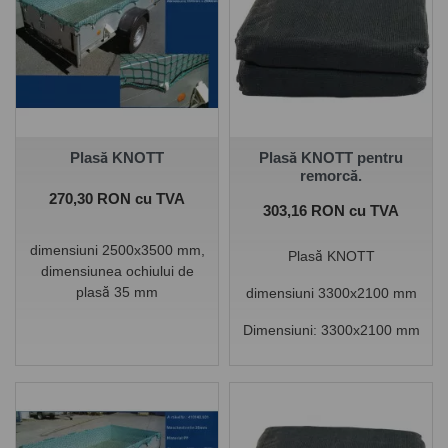
Plasă KNOTT
Plasă KNOTT pentru
remorcă.
Pret
270,30 RON cu TVA
Pret
303,16 RON cu TVA
dimensiuni 2500x3500 mm,
Plasă KNOTT
dimensiunea ochiului de
plasă 35 mm
dimensiuni 3300x2100 mm
Dimensiuni:
3300x2100 mm
Imaginile care sunt
prezentate pe site au
caracter informativ,
produsele efectiv livrate