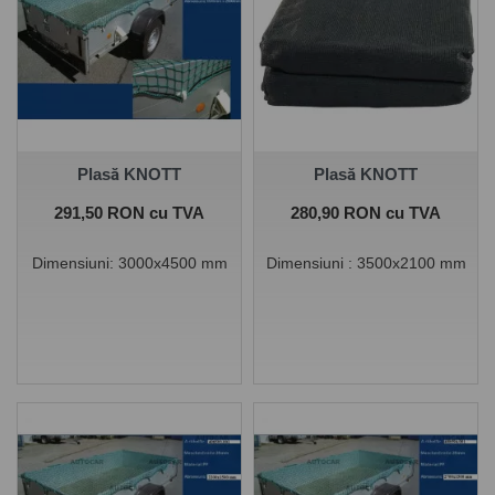
putand diferi de acestea in
ceea ce priveste culoarea,
aspectul, forma,
accesorizarea, etc.
Plasă KNOTT
Plasă KNOTT
Pret
Pret
291,50 RON cu TVA
280,90 RON cu TVA
Dimensiuni:
3000x4500 mm
Dimensiuni :
3500x2100 mm