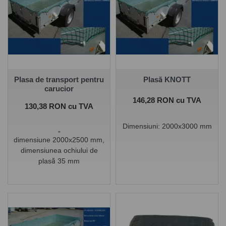
Plasa de transport pentru
Plasă KNOTT
carucior
Pret
146,28 RON cu TVA
Pret
130,38 RON cu TVA
Dimensiuni:
2000x3000 mm
„
dimensiune 2000x2500 mm,
dimensiunea ochiului de
plasă 35 mm
Cauciucul perimetral nu face
parte din rețea!
"