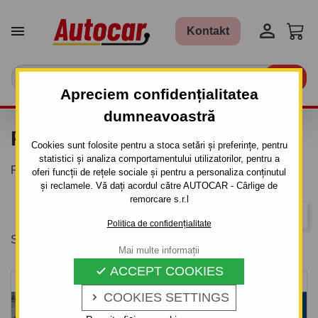


Kontakt

Apreciem confidențialitatea
dumneavoastră
PLASE
Cookies sunt folosite pentru a stoca setări și preferințe, pentru
statistici și analiza comportamentului utilizatorilor, pentru a
Plase pentru remorci.
oferi funcții de rețele sociale și pentru a personaliza conținutul
și reclamele. Vă dați acordul către AUTOCAR - Cârlige de
remorcare s.r.l
Relevanta
Politica de confidențialitate
Se afiseaza 1-10 din 10 produs(e)
Mai multe informații
ACCEPT COOKIES

COOKIES SETTINGS
