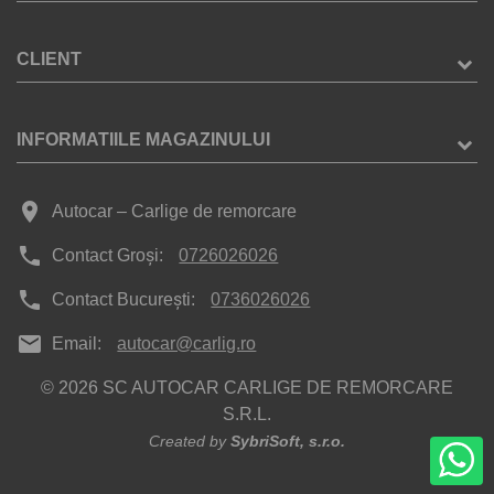
CLIENT
INFORMATIILE MAGAZINULUI
place
Autocar – Carlige de remorcare
phone
Contact Groși:
0726026026
phone
Contact București:
0736026026
mail
Email:
autocar@carlig.ro
© 2026 SC AUTOCAR CARLIGE DE REMORCARE
S.R.L.
Created by
SybriSoft, s.r.o.