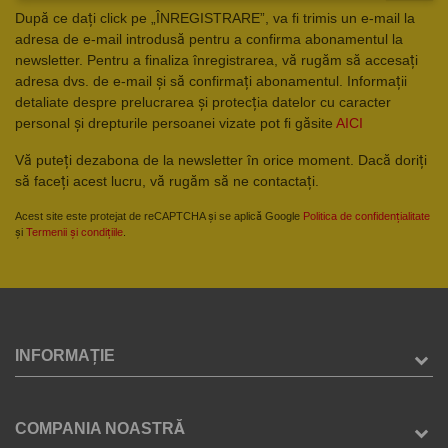
După ce dați click pe „ÎNREGISTRARE”, va fi trimis un e-mail la
adresa de e-mail introdusă pentru a confirma abonamentul la
newsletter. Pentru a finaliza înregistrarea, vă rugăm să accesați
adresa dvs. de e-mail și să confirmați abonamentul. Informații
detaliate despre prelucrarea și protecția datelor cu caracter
personal și drepturile persoanei vizate pot fi găsite
AICI
Vă puteți dezabona de la newsletter în orice moment. Dacă doriți
să faceți acest lucru, vă rugăm să ne contactați.
Acest site este protejat de reCAPTCHA și se aplică Google
Politica de confidențialitate
și
Termenii și condițiile
.
INFORMAȚIE
COMPANIA NOASTRĂ