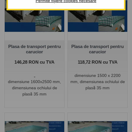
Permite fișiere cookies necesare
Plasa de transport pentru
Plasa de transport pentru
carucior
carucior
Pret
Pret
146,28 RON cu TVA
118,72 RON cu TVA
„
dimensiune 1500 x 2200
dimensiune 1600x2500 mm,
mm, dimensiunea ochiului de
dimensiunea ochiului de
plasă 35 mm
plasă 35 mm
Cauciucul perimetral nu face
parte din rețea!
"