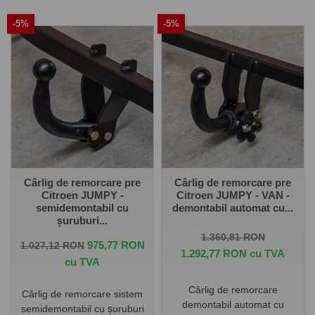
-5%
-5%
Pe
www.carlig.ro
veți găs cârlige remorcare de calitate și
de încredere pentru CITROEN JUMPY Van 2016- . Toate
cârligele de remorcare au un tratament special de
suprafață anticorozivă și sunt cu
o garanție de 5 ani
.
Pentru fiecare cârlig de remorcare, aveți opțiunea de a
alege instalația electrică în funcție de ceea ce ați dori să
tractați. De asemenea puteți alege și montarea cârligului
de remorcare la una dintre unitățile noastre - Groși sau
București.
Cârlig de remorcare pre
Cârlig de remorcare pre
Citroen JUMPY -
Citroen JUMPY - VAN -
semidemontabil cu
demontabil automat cu...
șuruburi...
Pret de baza
Pret
1.360,81 RON
Pret de baza
Pret
975,77 RON
1.027,12 RON
1.292,77 RON cu TVA
cu TVA
Cârlig de remorcare
Cârlig de remorcare sistem
demontabil automat cu
semidemontabil cu șuruburi