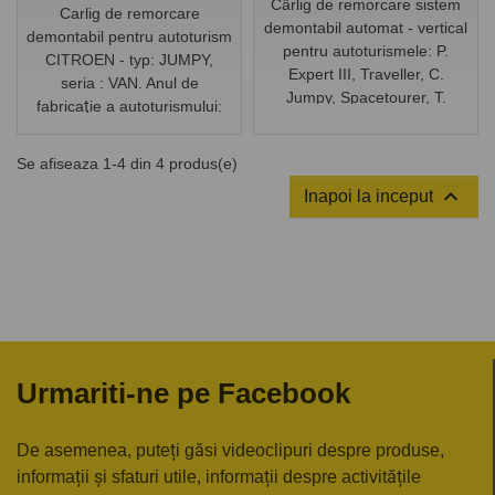
Cârlig de remorcare sistem
Carlig de remorcare
demontabil automat - vertical
demontabil pentru autoturism
pentru autoturismele: P.
CITROEN - typ: JUMPY,
Expert III, Traveller, C.
seria : VAN. Anul de
Jumpy, Spacetourer, T.
fabricaţie a autoturismului:
Proace, O. Vivaro, Zafira Life
din 2016/-.
Se afiseaza 1-4 din 4 produs(e)

Inapoi la inceput
Urmariti-ne pe Facebook
De asemenea, puteți găsi videoclipuri despre produse,
informații și sfaturi utile, informații despre activitățile