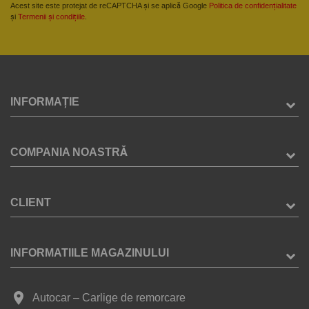
Acest site este protejat de reCAPTCHA și se aplică Google
Politica de confidențialitate
și
Termenii și condițiile
.
INFORMAȚIE
COMPANIA NOASTRĂ
CLIENT
INFORMATIILE MAGAZINULUI
place
Autocar – Carlige de remorcare