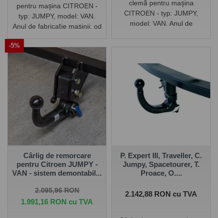
clemă pentru mașina
pentru mașina CITROEN -
CITROEN - typ: JUMPY,
typ: JUMPY, model: VAN.
model: VAN. Anul de
Anul de fabricație mașinii: od
fabricație mașinii: od 2016
2016-
-5%
Cârlig de remorcare
P. Expert III, Traveller, C.
pentru Citroen JUMPY -
Jumpy, Spacetourer, T.
VAN - sistem demontabil...
Proace, O....
Pret de baza
Pret
2.095,96 RON
Pret
2.142,88 RON cu TVA
1.991,16 RON cu TVA