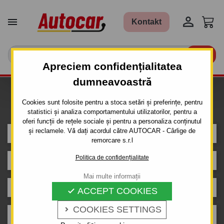


Kontakt

Apreciem confidențialitatea
dumneavoastră
Caut carlig de remorcare pentru
Cookies sunt folosite pentru a stoca setări și preferințe, pentru
mașina
statistici și analiza comportamentului utilizatorilor, pentru a
oferi funcții de rețele sociale și pentru a personaliza conținutul
și reclamele. Vă dați acordul către AUTOCAR - Cârlige de
CITROEN
remorcare s.r.l
Politica de confidențialitate
JUMPY
Mai multe informații
Van
ACCEPT COOKIES

COOKIES SETTINGS

2016-