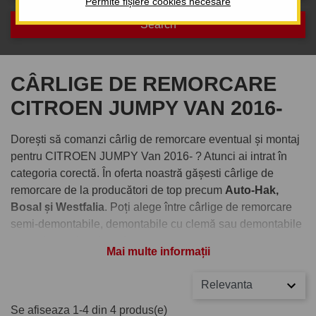
Permite fișiere cookies necesare
CÂRLIGE DE REMORCARE
CITROEN JUMPY VAN 2016-
Dorești să comanzi cârlig de remorcare eventual și montaj
pentru CITROEN JUMPY Van 2016- ? Atunci ai intrat în
categoria corectă. În oferta noastră gășesti cârlige de
remorcare de la producători de top precum
Auto-Hak,
Bosal și Westfalia
. Poți alege între cârlige de remorcare
semi-demontabile, demontabile cu clemă sau demontabile
verticale cu cheiță antifurt.
Mai multe informații
Comandați cârlig de remorcare
Relevanta
pentru CITROEN JUMPY Van
Se afiseaza 1-4 din 4 produs(e)
2016-