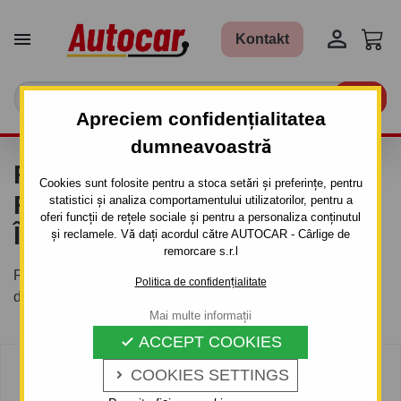


Kontakt

Apreciem confidențialitatea
dumneavoastră
REMORCI PLATFORME CU
Cookies sunt folosite pentru a stoca setări și preferințe, pentru
ROȚI SUB ZONA DE
statistici și analiza comportamentului utilizatorilor, pentru a
oferi funcții de rețele sociale și pentru a personaliza conținutul
ÎNCĂRCARE
și reclamele. Vă dați acordul către AUTOCAR - Cârlige de
remorcare s.r.l
Remorci tip platformă de diferite greutăți cu roți sub zona
Politica de confidențialitate
de încărcare
Mai multe informații
ACCEPT COOKIES

COOKIES SETTINGS
