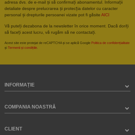
adresa dvs. de e-mail și să confirmați abonamentul. Informații
detaliate despre prelucrarea și protecția datelor cu caracter
personal și drepturile persoanei vizate pot fi găsite
AICI
Vă puteți dezabona de la newsletter în orice moment. Dacă doriți
să faceți acest lucru, vă rugăm să ne contactați.
Acest site este protejat de reCAPTCHA și se aplică Google
Politica de confidențialitate
și
Termenii și condițiile
.
INFORMAȚIE
COMPANIA NOASTRĂ
CLIENT