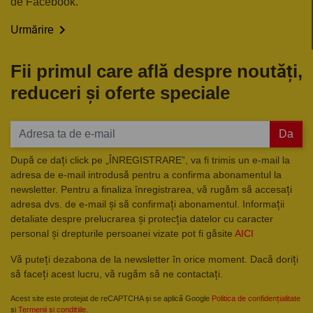
de Facebook.

Urmărire
Fii primul care află despre noutăți,
reduceri și oferte speciale
Da
După ce dați click pe „ÎNREGISTRARE”, va fi trimis un e-mail la
adresa de e-mail introdusă pentru a confirma abonamentul la
newsletter. Pentru a finaliza înregistrarea, vă rugăm să accesați
adresa dvs. de e-mail și să confirmați abonamentul. Informații
detaliate despre prelucrarea și protecția datelor cu caracter
personal și drepturile persoanei vizate pot fi găsite
AICI
Vă puteți dezabona de la newsletter în orice moment. Dacă doriți
să faceți acest lucru, vă rugăm să ne contactați.
Acest site este protejat de reCAPTCHA și se aplică Google
Politica de confidențialitate
și
Termenii și condițiile
.