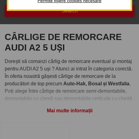
Permite fișiere cookies necesare
CÂRLIGE DE REMORCARE
AUDI A2 5 UȘI
Dorești să comanzi cârlig de remorcare eventual și montaj
pentru AUDI A2 5 uși ? Atunci ai intrat în categoria corectă.
În oferta noastră gășesti cârlige de remorcare de la
producători de top precum
Auto-Hak, Bosal și Westfalia
.
Poți alege între cârlige de remorcare semi-demontabile,
demontabile cu clemă sau demontabile verticale cu cheiță
antifurt.
Mai multe informații
Comandați cârlig de remorcare
pentru AUDI A2 5 uși