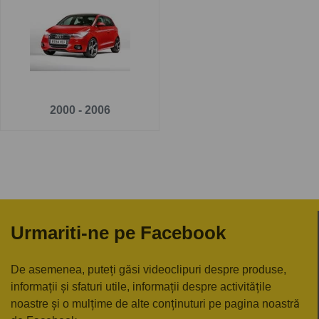
Pe
www.carlig.ro
veți găs cârlige remorcare de calitate și
de încredere pentru AUDI A2 5 uși . Toate cârligele de
remorcare au un tratament special de suprafață
anticorozivă și sunt cu
o garanție de 5 ani
.
Pentru fiecare cârlig de remorcare, aveți opțiunea de a
2000 - 2006
alege instalația electrică în funcție de ceea ce ați dori să
tractați.
Urmariti-ne pe Facebook
De asemenea, puteți găsi videoclipuri despre produse,
informații și sfaturi utile, informații despre activitățile
noastre și o mulțime de alte conținuturi pe pagina noastră