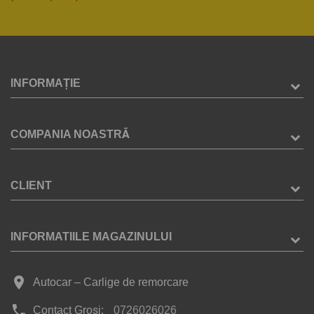
INFORMAȚIE
COMPANIA NOASTRĂ
CLIENT
INFORMATIILE MAGAZINULUI
place
Autocar – Carlige de remorcare
phone
Contact Groși:
0726026026