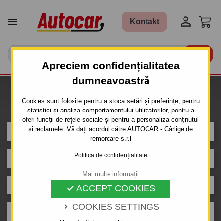


Kontakt

Apreciem confidențialitatea
dumneavoastră
Caut carlig de remorcare pentru
Cookies sunt folosite pentru a stoca setări și preferințe, pentru
mașina
statistici și analiza comportamentului utilizatorilor, pentru a
oferi funcții de rețele sociale și pentru a personaliza conținutul
și reclamele. Vă dați acordul către AUTOCAR - Cârlige de
AUDI
remorcare s.r.l
Politica de confidențialitate
A2
Mai multe informații
5 uși
ACCEPT COOKIES

COOKIES SETTINGS

An de producție