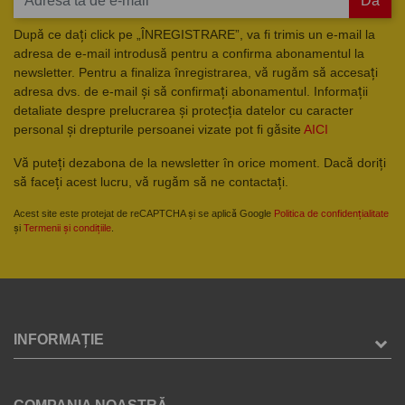
Da
După ce dați click pe „ÎNREGISTRARE”, va fi trimis un e-mail la
adresa de e-mail introdusă pentru a confirma abonamentul la
newsletter. Pentru a finaliza înregistrarea, vă rugăm să accesați
adresa dvs. de e-mail și să confirmați abonamentul. Informații
detaliate despre prelucrarea și protecția datelor cu caracter
personal și drepturile persoanei vizate pot fi găsite
AICI
Vă puteți dezabona de la newsletter în orice moment. Dacă doriți
să faceți acest lucru, vă rugăm să ne contactați.
Acest site este protejat de reCAPTCHA și se aplică Google
Politica de confidențialitate
și
Termenii și condițiile
.
INFORMAȚIE