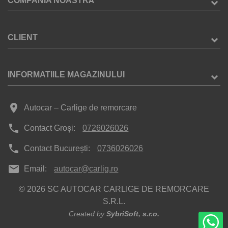
COMPANIA NOASTRĂ
CLIENT
INFORMATIILE MAGAZINULUI
place
Autocar – Carlige de remorcare
phone
Contact Groși:
0726026026
phone
Contact București:
0736026026
mail
Email:
autocar@carlig.ro
© 2026 SC AUTOCAR CARLIGE DE REMORCARE
S.R.L.
Created by
SybriSoft, s.r.o.