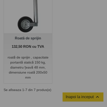
Potrivit pentru utilizări mai
solicitante și sarcini mai mari
pe bara de tracțiune.
Roată de sprijin
Pret
132,50 RON cu TVA
roată de sprijin , capacitate
portantă statică 150 kg,
diametru țeavă 48 mm,
dimensiune roată 200x50
mm
Se afiseaza 1-7 din 7 produs(e)

Inapoi la inceput