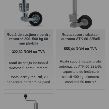
Roată de susținere pentru
Roata suport rabatabil
remorcă 300–500 kg 60
automat ATK 60-225/65
mm pliabilă
Pret
555,44 RON cu TVA
Pret
322,32 RON cu TVA
Roată suport metalic pliabil
roată de sprijin înclinabilă
automat, tip ATK 60-225/65,
ranforsată pentru remorci
capacitate de încărcare
statică 400 kg, diametru
Roata jockey robustă, cu
conductă 60 mm,< /
capacitate portantă de până
span>
dimensiune roata
la 500 kg și un mecanism de
225x65 mm
pliere, permite o manevrare
ușoară chiar și cu remorci și
rulote mai grele.