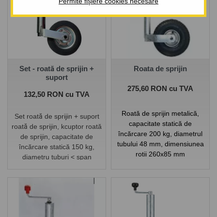
Permite fișiere cookies necesare
Set - roată de sprijin +
Roata de sprijin
suport
Pret
275,60 RON cu TVA
Pret
132,50 RON cu TVA
Roată de sprijin metalică,
Set roată de sprijin + suport
capacitate statică de
roată de sprijin, k
cuptor
roată
încărcare 200 kg, diametrul
de sprijin, capacitate de
tubului 48 mm, dimensiunea
încărcare statică 150 kg,
roții 260x85 mm
diametru
tuburi
< span
style="font-family:Verdana,
Arial, Helvetica, sans-
serif;">48 mm, dimensiunea
roții 200x50 mm