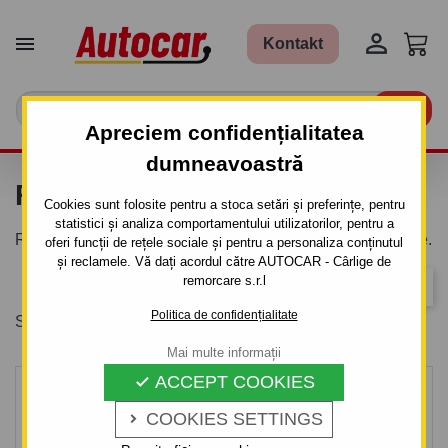


Kontakt

Apreciem confidențialitatea
dumneavoastră
ROȚI DE SPRIJIN
Cookies sunt folosite pentru a stoca setări și preferințe, pentru
statistici și analiza comportamentului utilizatorilor, pentru a
Roți de sprijin pentru remorci cu sau fără sistem de frânare.
oferi funcții de rețele sociale și pentru a personaliza conținutul
și reclamele. Vă dați acordul către AUTOCAR - Cârlige de
remorcare s.r.l
Relevanta
Politica de confidențialitate
Se afiseaza 1-7 din 7 produs(e)
Mai multe informații
ACCEPT COOKIES

COOKIES SETTINGS
