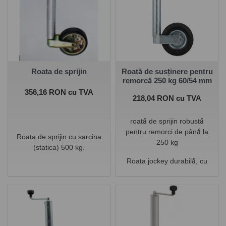
Roata de sprijin
Roată de susținere pentru
remorcă 250 kg 60/54 mm
Pret
356,16 RON cu TVA
Pret
218,04 RON cu TVA
roată de sprijin robustă
pentru remorci de până la
Roata de sprijin cu sarcina
250 kg
(statica) 500 kg.
Roata jockey durabilă, cu
construcție galvanizată și
roată din cauciuc solid, este
ideală pentru o manevrare
stabilă a remorcii și o
parcare ușoară.