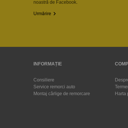
noastră de Facebook.

Urmărire
INFORMAȚIE
COMP
Consiliere
Despr
Service remorci auto
Termen
Montaj cârlige de remorcare
Harta 