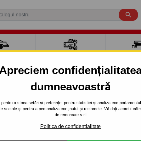

CI AUTO
ACCESORII REMORCĂ
CUTII PORTB
AUTO
TRANSV
Apreciem confidențialitate
aut carlig de remorcare pentru mași
dumneavoastră
SUV
An de 
pentru a stoca setări și preferințe, pentru statistici și analiza comportamentului
țele sociale și pentru a personaliza conținutul și reclamele. Vă dați acordul c
de remorcare s.r.l
SUV
Politica de confidențialitate