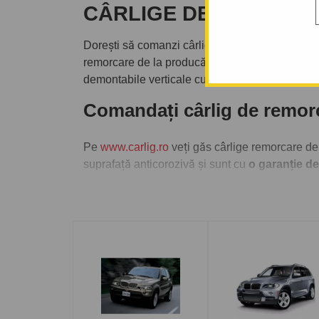
CÂRLIGE DE REMORCA
Dorești să comanzi cârlig de remorcare eventual
remorcare de la producători de top precum
Aut
demontabile verticale cu cheiță antifurt.
Comandați cârlig de remo
Pe
www.carlig.ro
veți găs cârlige remorcare de
suprafață anticorozivă și sunt cu
o garanție de
Pentru fiecare cârlig de remorcare, aveți opțiune