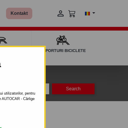

Kontakt
AGAJ ȘI BARE
SUPORTURI BICICLETE
ERSALE
a
na
producție
 utilizatorilor, pentru
ătre AUTOCAR - Cârlige