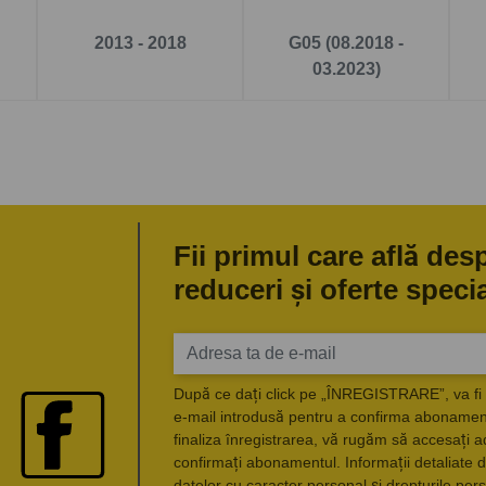
2013 - 2018
G05 (08.2018 -
03.2023)
Fii primul care află des
reduceri și oferte speci
După ce dați click pe „ÎNREGISTRARE”, va fi 
e-mail introdusă pentru a confirma abonament
finaliza înregistrarea, vă rugăm să accesați a
confirmați abonamentul. Informații detaliate d
datelor cu caracter personal și drepturile pers