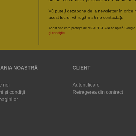
Vă puteți dezabona de la newsletter în orice 
acest lucru, vă rugăm să ne contactați.
Acest site este protejat de reCAPTCHA și se aplică Google
și condițiile
.
ANIA NOASTRĂ
CLIENT
e noi
Autentificare
i și condiții
Retragerea din contract
paginilor