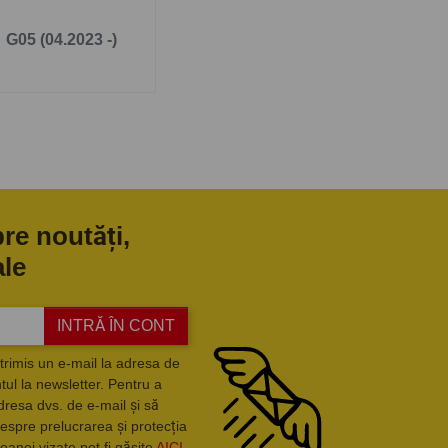
G05 (04.2023 -)
pre noutăți,
ale
INTRĂ ÎN CONT
trimis un e-mail la adresa de
ul la newsletter. Pentru a
dresa dvs. de e-mail și să
espre prelucrarea și protecția
oanei vizate pot fi găsite
AICI