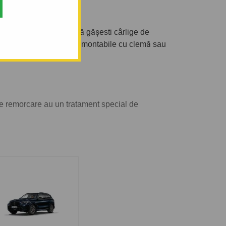
rectă. În oferta noastră gășesti cârlige de
are semi-demontabile, demontabile cu clemă sau
de remorcare au un tratament special de
 tractați.