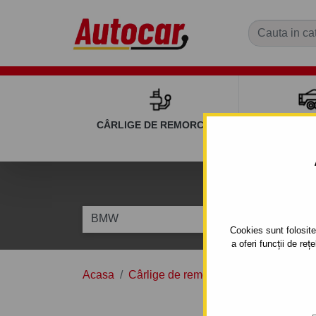
CÂRLIGE DE REMORCARE
REMOR
C
BMW
X5
Cookies sunt folosite 
a oferi funcții de re
Acasa
Cârlige de remorcare
BMW
X5