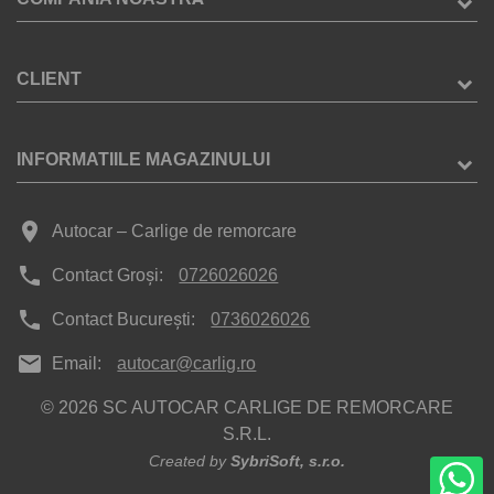
CLIENT
INFORMATIILE MAGAZINULUI
place
Autocar – Carlige de remorcare
phone
Contact Groși:
0726026026
phone
Contact București:
0736026026
mail
Email:
autocar@carlig.ro
© 2026 SC AUTOCAR CARLIGE DE REMORCARE
S.R.L.
Created by
SybriSoft, s.r.o.