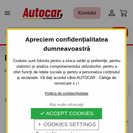


Kontakt

Apreciem confidențialitatea
dumneavoastră
RAMPE
Cookies sunt folosite pentru a stoca setări și preferințe, pentru
statistici și analiza comportamentului utilizatorilor, pentru a
Rampe
oferi funcții de rețele sociale și pentru a personaliza conținutul
și reclamele. Vă dați acordul către AUTOCAR - Cârlige de
remorcare s.r.l
Relevanta
Politica de confidențialitate
Se afiseaza 1-6 din 6 produs(e)
Mai multe informații
ACCEPT COOKIES

COOKIES SETTINGS
