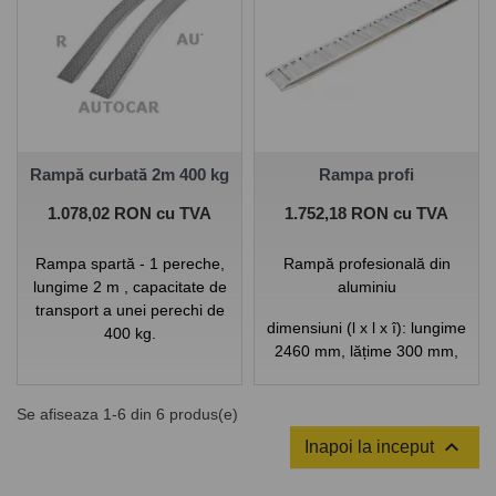
Rampă curbată 2m 400 kg
Rampa profi
Pret
Pret
1.078,02 RON cu TVA
1.752,18 RON cu TVA
Rampa spartă - 1 pereche,
Rampă profesională din
lungime 2 m , capacitate de
aluminiu
transport a unei perechi de
dimensiuni (l x l x î): lungime
400 kg.
2460 mm, lățime 300 mm,
Dimensiuni (L x l): lungime
înălțime 80 mm.
2000 mm , latime 200 mm.
Se afiseaza 1-6 din 6 produs(e)
Marcă: KNOTT
span>

Inapoi la inceput