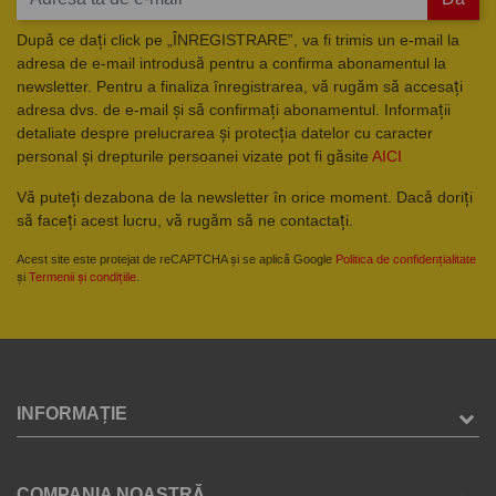
După ce dați click pe „ÎNREGISTRARE”, va fi trimis un e-mail la
adresa de e-mail introdusă pentru a confirma abonamentul la
newsletter. Pentru a finaliza înregistrarea, vă rugăm să accesați
adresa dvs. de e-mail și să confirmați abonamentul. Informații
detaliate despre prelucrarea și protecția datelor cu caracter
personal și drepturile persoanei vizate pot fi găsite
AICI
Vă puteți dezabona de la newsletter în orice moment. Dacă doriți
să faceți acest lucru, vă rugăm să ne contactați.
Acest site este protejat de reCAPTCHA și se aplică Google
Politica de confidențialitate
și
Termenii și condițiile
.
INFORMAȚIE
COMPANIA NOASTRĂ