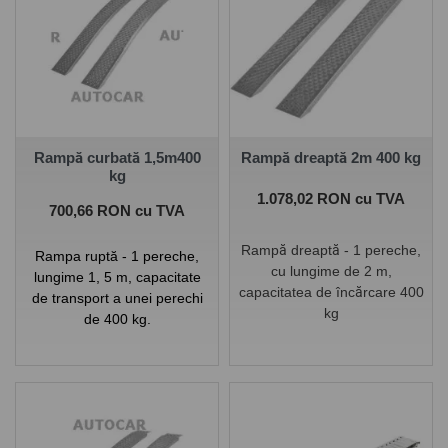
Rampă curbată 1,5m400
Rampă dreaptă 2m 400 kg
kg
Pret
1.078,02 RON cu TVA
Pret
700,66 RON cu TVA
Rampă dreaptă
-
1
pereche
,
Rampa ruptă - 1 pereche,
cu lungime de 2
m
,
lungime 1, 5 m, capacitate
capacitatea de încărcare
400
de transport a unei perechi
kg
de 400 kg.
Dimensiuni (L x l): lungime
1500 mm , latime 200 mm.
Marcă: KNOTT
span>