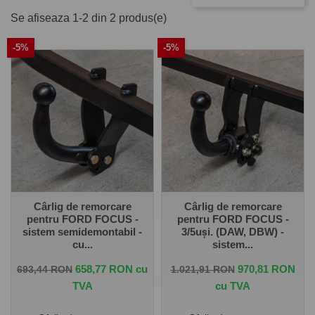
pentru FORD FOCUS 5 uși 1998 -
Se afiseaza 1-2 din 2 produs(e)
2004
-5%
-5%
Pe
www.carlig.ro
veți găs cârlige remorcare de calitate și
de încredere pentru FORD FOCUS 5 uși 1998 - 2004 .
Toate cârligele de remorcare au un tratament special de
suprafață anticorozivă și sunt cu
o garanție de 5 ani
.
Pentru fiecare cârlig de remorcare, aveți opțiunea de a
alege instalația electrică în funcție de ceea ce ați dori să
tractați. De asemenea puteți alege și montarea cârligului
de remorcare la una dintre unitățile noastre - Groși sau
București.
Cârlig de remorcare
Cârlig de remorcare
pentru FORD FOCUS -
pentru FORD FOCUS -
sistem semidemontabil -
3/5uşi. (DAW, DBW) -
cu...
sistem...
Pret de baza
Pret
Pret de baza
Pret
658,77 RON cu
970,81 RON
693,44 RON
1.021,91 RON
TVA
cu TVA