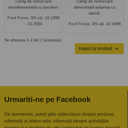
Cârlig de remorcare
Cârlig de remorcare
semidemontabil cu șuruburi.
demontabil automat cu
clemă.
Ford Focus, 3/5 uși. 10.1998
- 10.2004
Ford Focus, 3/5 uși. 10.1998
- 10.2004
Se afiseaza 1-2 din 2 produs(e)

Inapoi la inceput
Urmariti-ne pe Facebook
De asemenea, puteți găsi videoclipuri despre produse,
informații și sfaturi utile, informații despre activitățile
noastre și o mulțime de alte conținuturi pe pagina noastră