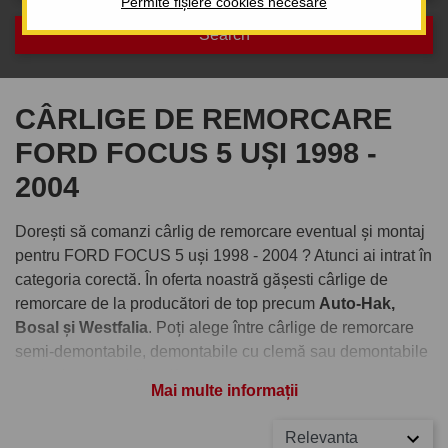
Permite fișiere cookies necesare
CÂRLIGE DE REMORCARE
FORD FOCUS 5 UȘI 1998 -
2004
Dorești să comanzi cârlig de remorcare eventual și montaj
pentru FORD FOCUS 5 uși 1998 - 2004 ? Atunci ai intrat în
categoria corectă. În oferta noastră gășesti cârlige de
remorcare de la producători de top precum
Auto-Hak,
Bosal și Westfalia
. Poți alege între cârlige de remorcare
semi-demontabile, demontabile cu clemă sau demontabile
verticale cu cheiță antifurt.
Mai multe informații
Comandați cârlig de remorcare
Relevanta