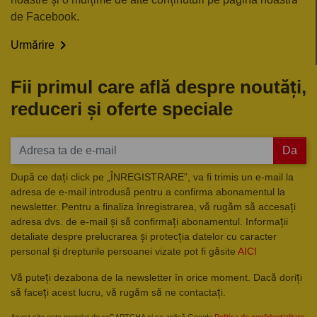
de Facebook.

Urmărire
Fii primul care află despre noutăți,
reduceri și oferte speciale
Da
După ce dați click pe „ÎNREGISTRARE”, va fi trimis un e-mail la
adresa de e-mail introdusă pentru a confirma abonamentul la
newsletter. Pentru a finaliza înregistrarea, vă rugăm să accesați
adresa dvs. de e-mail și să confirmați abonamentul. Informații
detaliate despre prelucrarea și protecția datelor cu caracter
personal și drepturile persoanei vizate pot fi găsite
AICI
Vă puteți dezabona de la newsletter în orice moment. Dacă doriți
să faceți acest lucru, vă rugăm să ne contactați.
Acest site este protejat de reCAPTCHA și se aplică Google
Politica de confidențialitate