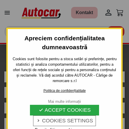


Kontakt

Apreciem confidențialitatea
dumneavoastră
Caut carlig de remorcare pentru
Cookies sunt folosite pentru a stoca setări și preferințe, pentru
mașina
statistici și analiza comportamentului utilizatorilor, pentru a
oferi funcții de rețele sociale și pentru a personaliza conținutul
și reclamele. Vă dați acordul către AUTOCAR - Cârlige de
FORD
remorcare s.r.l
Politica de confidențialitate
FOCUS
Mai multe informații
5 uși
ACCEPT COOKIES

COOKIES SETTINGS

1998 - 2004