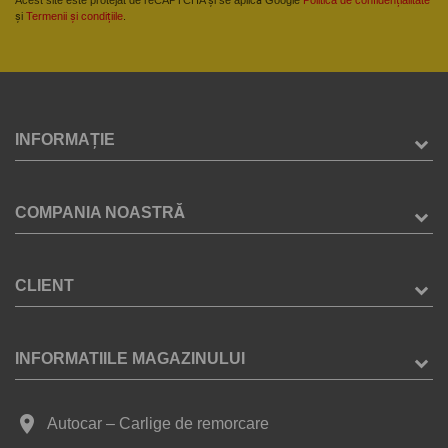
și
Termenii și condițiile
.
INFORMAȚIE
COMPANIA NOASTRĂ
CLIENT
INFORMATIILE MAGAZINULUI
place
Autocar – Carlige de remorcare