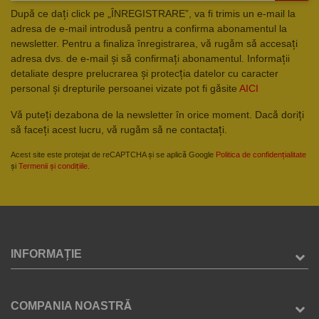
După ce dați click pe „ÎNREGISTRARE”, va fi trimis un e-mail la
adresa de e-mail introdusă pentru a confirma abonamentul la
newsletter. Pentru a finaliza înregistrarea, vă rugăm să accesați
adresa dvs. de e-mail și să confirmați abonamentul. Informații
detaliate despre prelucrarea și protecția datelor cu caracter
personal și drepturile persoanei vizate pot fi găsite
AICI
Vă puteți dezabona de la newsletter în orice moment. Dacă doriți
să faceți acest lucru, vă rugăm să ne contactați.
Acest site este protejat de reCAPTCHA și se aplică Google
Politica de confidențialitate
și
Termenii și condițiile
.
INFORMAȚIE
COMPANIA NOASTRĂ