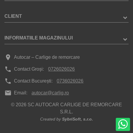
CLIENT
INFORMATIILE MAGAZINULUI
place
Autocar – Carlige de remorcare
phone
Contact Groși:
0726026026
phone
Contact București:
0736026026
mail
Email:
autocar@carlig.ro
© 2026 SC AUTOCAR CARLIGE DE REMORCARE
S.R.L.
Created by
SybriSoft, s.r.o.