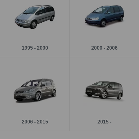
Pe
www.carlig.ro
veți găs cârlige remorcare de calitate și
de încredere pentru FORD GALAXY VAN . Toate cârligele
de remorcare au un tratament special de suprafață
anticorozivă și sunt cu
o garanție de 5 ani
.
Pentru fiecare cârlig de remorcare, aveți opțiunea de a
1995 - 2000
2000 - 2006
alege instalația electrică în funcție de ceea ce ați dori să
tractați.
2006 - 2015
2015 -