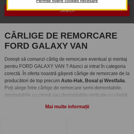
Permite fișiere cookies necesare
CÂRLIGE DE REMORCARE
FORD GALAXY VAN
Dorești să comanzi cârlig de remorcare eventual și montaj
pentru FORD GALAXY VAN ? Atunci ai intrat în categoria
corectă. În oferta noastră gășesti cârlige de remorcare de la
producători de top precum
Auto-Hak, Bosal și Westfalia
.
Poți alege între cârlige de remorcare semi-demontabile,
demontabile cu clemă sau demontabile verticale cu cheiță
antifurt.
Mai multe informații
Comandați cârlig de remorcare
pentru FORD GALAXY VAN