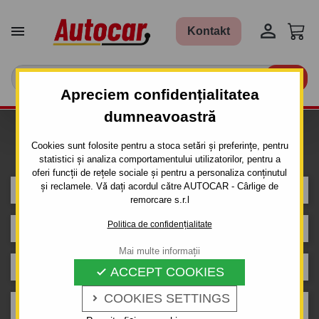


Kontakt

Apreciem confidențialitatea
dumneavoastră
Caut carlig de remorcare pentru
Cookies sunt folosite pentru a stoca setări și preferințe, pentru
mașina
statistici și analiza comportamentului utilizatorilor, pentru a
oferi funcții de rețele sociale și pentru a personaliza conținutul
și reclamele. Vă dați acordul către AUTOCAR - Cârlige de
FORD
remorcare s.r.l
Politica de confidențialitate
GALAXY
Mai multe informații
VAN
ACCEPT COOKIES

COOKIES SETTINGS

An de producție