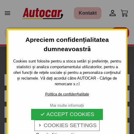


Kontakt

Apreciem confidențialitatea
dumneavoastră
Caut carlig de remorcare pentru
Cookies sunt folosite pentru a stoca setări și preferințe, pentru
mașina
statistici și analiza comportamentului utilizatorilor, pentru a
oferi funcții de rețele sociale și pentru a personaliza conținutul
și reclamele. Vă dați acordul către AUTOCAR - Cârlige de
FORD
remorcare s.r.l
Politica de confidențialitate
MONDEO
Mai multe informații
5 uși
ACCEPT COOKIES

COOKIES SETTINGS

2000 - 2007