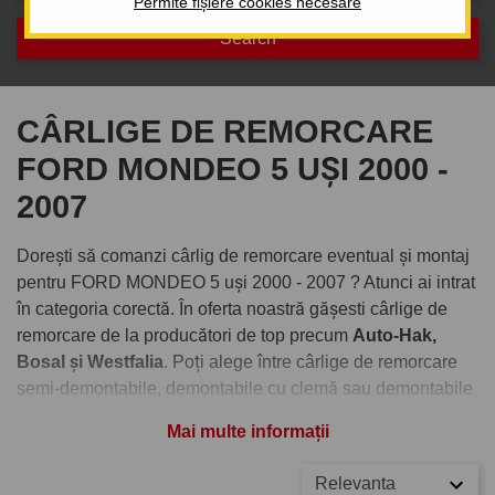
Permite fișiere cookies necesare
CÂRLIGE DE REMORCARE
FORD MONDEO 5 UȘI 2000 -
2007
Dorești să comanzi cârlig de remorcare eventual și montaj
pentru FORD MONDEO 5 uși 2000 - 2007 ? Atunci ai intrat
în categoria corectă. În oferta noastră gășesti cârlige de
remorcare de la producători de top precum
Auto-Hak,
Bosal și Westfalia
. Poți alege între cârlige de remorcare
semi-demontabile, demontabile cu clemă sau demontabile
verticale cu cheiță antifurt.
Mai multe informații
Comandați cârlig de remorcare
Relevanta