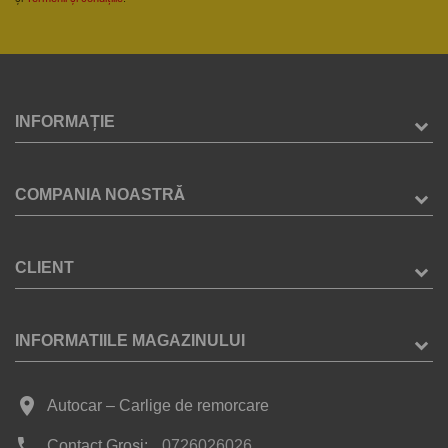
INFORMAȚIE
COMPANIA NOASTRĂ
CLIENT
INFORMATIILE MAGAZINULUI
place
Autocar – Carlige de remorcare
phone
Contact Groși:
0726026026