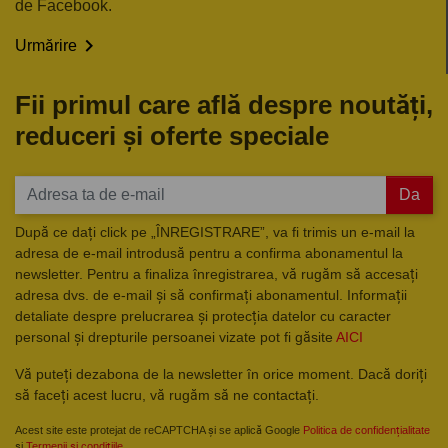
de Facebook.

Urmărire
Fii primul care află despre noutăți,
reduceri și oferte speciale
Da
După ce dați click pe „ÎNREGISTRARE”, va fi trimis un e-mail la
adresa de e-mail introdusă pentru a confirma abonamentul la
newsletter. Pentru a finaliza înregistrarea, vă rugăm să accesați
adresa dvs. de e-mail și să confirmați abonamentul. Informații
detaliate despre prelucrarea și protecția datelor cu caracter
personal și drepturile persoanei vizate pot fi găsite
AICI
Vă puteți dezabona de la newsletter în orice moment. Dacă doriți
să faceți acest lucru, vă rugăm să ne contactați.
Acest site este protejat de reCAPTCHA și se aplică Google
Politica de confidențialitate
și
Termenii și condițiile
.