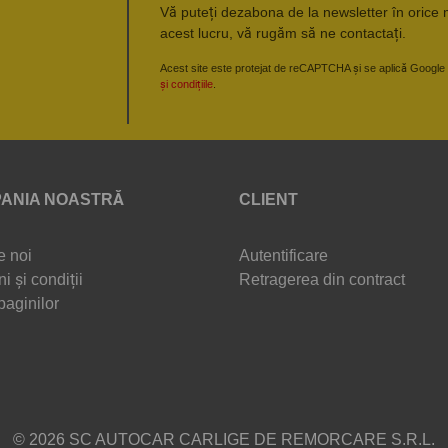
Vă puteți dezabona de la newsletter în orice 
acest lucru, vă rugăm să ne contactați.
Acest site este protejat de reCAPTCHA și se aplică Google
și condițiile
.
ANIA NOASTRĂ
CLIENT
e noi
Autentificare
i și condiții
Retragerea din contract
paginilor
© 2026 SC AUTOCAR CARLIGE DE REMORCARE S.R.L.