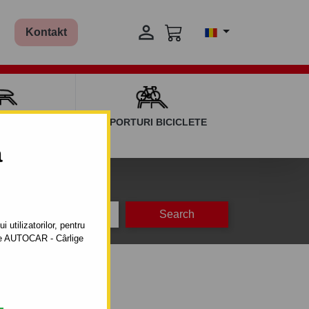

Kontakt
AGAJ ȘI BARE
SUPORTURI BICICLETE
ERSALE
a
na
de producție
 utilizatorilor, pentru
ătre AUTOCAR - Cârlige