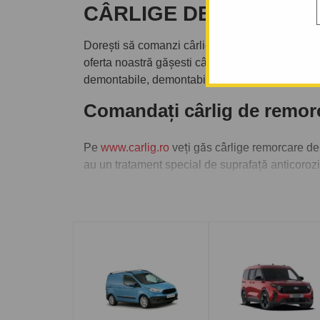
CÂRLIGE DE REMORCA
Dorești să comanzi cârlig de remorcare event
oferta noastră gășesti cârlige de remorcare de
demontabile, demontabile cu clemă sau demontab
Comandați cârlig de rem
Pe
www.carlig.ro
veți găs cârlige remorcare 
au un tratament special de suprafață anticoroz
Pentru fiecare cârlig de remorcare, aveți opțiune