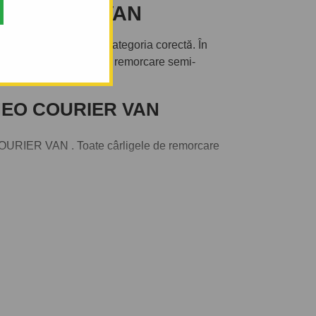
 COURIER VAN
tunci ai intrat în categoria corectă. În
ți alege între cârlige de remorcare semi-
RNEO COURIER VAN
OURIER VAN . Toate cârligele de remorcare
 tractați.