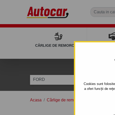
CÂRLIGE DE REMORCARE
REMOR
C
FORD
TRANSIT / 
Cookies sunt folosite 
a oferi funcții de re
Acasa
Cârlige de remorcare
FORD
TRA