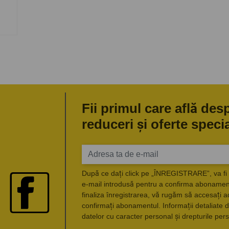
Fii primul care află des
reduceri și oferte speci
După ce dați click pe „ÎNREGISTRARE”, va fi 
e-mail introdusă pentru a confirma abonament
finaliza înregistrarea, vă rugăm să accesați a
confirmați abonamentul. Informații detaliate d
datelor cu caracter personal și drepturile pers