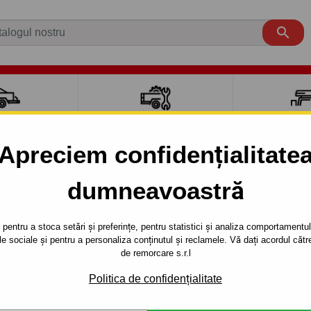

CI AUTO
ACCESORII REMORCĂ
CUTII PORTB
AUTO
TRANSV
Apreciem confidențialitate
aut carlig de remorcare pentru mași
dumneavoastră
TOURNEO COURIER
VAN
An 
pentru a stoca setări și preferințe, pentru statistici și analiza comportamentului
țele sociale și pentru a personaliza conținutul și reclamele. Vă dați acordul c
de remorcare s.r.l
NSIT / TOURNEO COURIER
VAN
Politica de confidențialitate