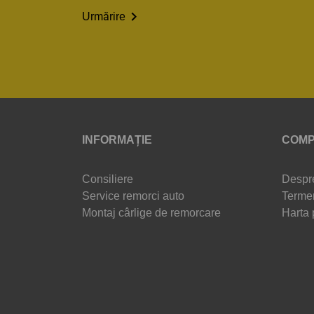

Urmărire
INFORMAȚIE
COMP
Consiliere
Despr
Service remorci auto
Termen
Montaj cârlige de remorcare
Harta 