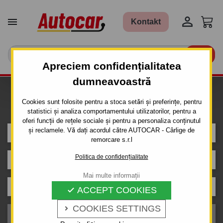


Kontakt

Apreciem confidențialitatea
dumneavoastră
Caut carlig de remorcare pentru
Cookies sunt folosite pentru a stoca setări și preferințe, pentru
mașina
statistici și analiza comportamentului utilizatorilor, pentru a
oferi funcții de rețele sociale și pentru a personaliza conținutul
și reclamele. Vă dați acordul către AUTOCAR - Cârlige de
AUDI
remorcare s.r.l
Politica de confidențialitate
80
Mai multe informații
Caroserie
ACCEPT COOKIES

COOKIES SETTINGS

An de producție