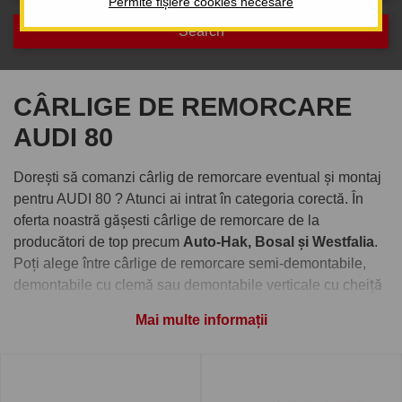
Permite fișiere cookies necesare
CÂRLIGE DE REMORCARE
AUDI 80
Dorești să comanzi cârlig de remorcare eventual și montaj
pentru AUDI 80 ? Atunci ai intrat în categoria corectă. În
oferta noastră gășesti cârlige de remorcare de la
producători de top precum
Auto-Hak, Bosal și Westfalia
.
Poți alege între cârlige de remorcare semi-demontabile,
demontabile cu clemă sau demontabile verticale cu cheiță
antifurt.
Mai multe informații
Comandați cârlig de remorcare
pentru AUDI 80