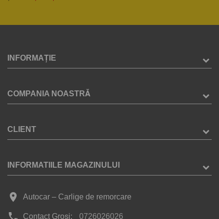
INFORMAȚIE
COMPANIA NOASTRĂ
CLIENT
INFORMATIILE MAGAZINULUI
place
Autocar – Carlige de remorcare
phone
Contact Groși:
0726026026