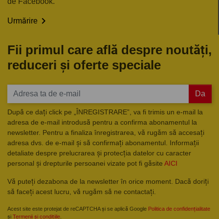
de Facebook.

Urmărire
Fii primul care află despre noutăți,
reduceri și oferte speciale
Da
După ce dați click pe „ÎNREGISTRARE”, va fi trimis un e-mail la
adresa de e-mail introdusă pentru a confirma abonamentul la
newsletter. Pentru a finaliza înregistrarea, vă rugăm să accesați
adresa dvs. de e-mail și să confirmați abonamentul. Informații
detaliate despre prelucrarea și protecția datelor cu caracter
personal și drepturile persoanei vizate pot fi găsite
AICI
Vă puteți dezabona de la newsletter în orice moment. Dacă doriți
să faceți acest lucru, vă rugăm să ne contactați.
Acest site este protejat de reCAPTCHA și se aplică Google
Politica de confidențialitate
și
Termenii și condițiile
.