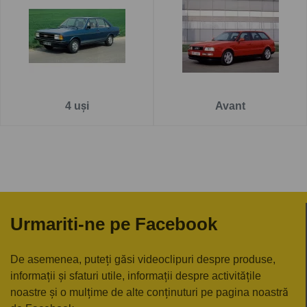
Pe
www.carlig.ro
veți găs cârlige remorcare de calitate și
de încredere pentru AUDI 80 . Toate cârligele de remorcare
au un tratament special de suprafață anticorozivă și sunt
cu
o garanție de 5 ani
.
Pentru fiecare cârlig de remorcare, aveți opțiunea de a
4 uși
Avant
alege instalația electrică în funcție de ceea ce ați dori să
tractați. De asemenea puteți alege și montarea cârligului
de remorcare la una dintre unitățile noastre - Groși sau
București.
Urmariti-ne pe Facebook
De asemenea, puteți găsi videoclipuri despre produse,
informații și sfaturi utile, informații despre activitățile
noastre și o mulțime de alte conținuturi pe pagina noastră