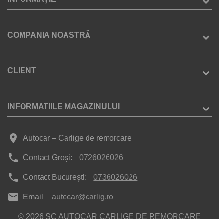
COMPANIA NOASTRĂ
CLIENT
INFORMATIILE MAGAZINULUI
place
Autocar – Carlige de remorcare
phone
Contact Groși:
0726026026
phone
Contact București:
0736026026
mail
Email:
autocar@carlig.ro
© 2026 SC AUTOCAR CARLIGE DE REMORCARE