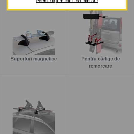
Permite fișiere cookies necesare
TAURUS, care oferă un raport bun din punct de vedere
performanță/preț o manevrabilitate mai bună, deoarece
schiurile fac nu trebuie să fie ridicat deasupra capului la
descărcarea pe plafonul mașinii.
Suporturi magnetice
Pentru cârlige de
remorcare