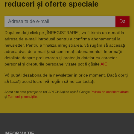
reduceri și oferte speciale
Da
După ce dați click pe „ÎNREGISTRARE”, va fi trimis un e-mail la
adresa de e-mail introdusă pentru a confirma abonamentul la
newsletter. Pentru a finaliza înregistrarea, vă rugăm să accesați
adresa dvs. de e-mail și să confirmați abonamentul. Informații
detaliate despre prelucrarea și protecția datelor cu caracter
personal și drepturile persoanei vizate pot fi găsite
AICI
Vă puteți dezabona de la newsletter în orice moment. Dacă doriți
să faceți acest lucru, vă rugăm să ne contactați.
Acest site este protejat de reCAPTCHA și se aplică Google
Politica de confidențialitate
și
Termenii și condițiile
.
INFORMAȚIE