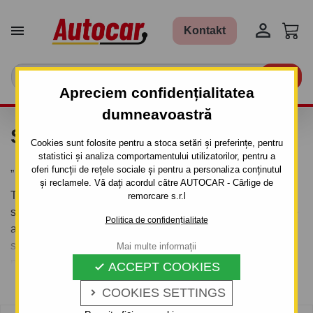


Kontakt

Apreciem confidențialitatea
dumneavoastră
SUPORTURI SCHIURI
Cookies sunt folosite pentru a stoca setări și preferințe, pentru
statistici și analiza comportamentului utilizatorilor, pentru a
„
oferi funcții de rețele sociale și pentru a personaliza conținutul
și reclamele. Vă dați acordul către AUTOCAR - Cârlige de
Transportul schiurilor și plăcilor de snowboard necesită și
remorcare s.r.l
suporturi de înaltă calitate, în principal din punct de vedere
Politica de confidențialitate
al siguranței - pentru că schiurile să nu se desprindă de
suporturi, fie la viteză mai mare, fie la frânări bruște. Oferta
Mai multe informații
noastră include soluții de la producători mondiali precum
ACCEPT COOKIES

Mai multe informații
THULE și YAKIMA, ale căror suporturi garantează într-
COOKIES SETTINGS

adevăr portbagaj de acoperiș de înaltă calitate pentru
schiuri, dar și modele mai accesibile ale mărcii poloneze