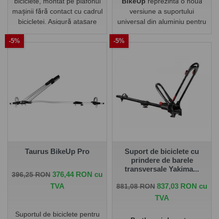
biciclete, montat pe plafonul
BikeUp
reprezintă o nouă
mașinii fără contact cu cadrul
versiune a suportului
bicicletei. Asigură atașare
universal din aluminiu pentru
rapidă și protecție maximă a
biciclete. Instalarea și
-5%
-5%
cadrului.
utilizarea sunt fiabile, sigure
și fără probleme. Taurus
BikeUp combină confortul
ridicat, calitatea și prețul
accesibil.
Taurus BikeUp Pro
Suport de biciclete cu
prindere de barele
transversale Yakima...
Pret de baza
Pret
376,44 RON cu
396,25 RON
Pret de baza
Pret
TVA
837,03 RON cu
881,08 RON
TVA
Suportul de biciclete pentru