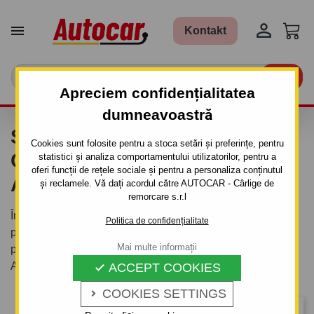


Kontakt

Apreciem confidențialitatea
dumneavoastră
SUPORTURI DE BICICLETE
Cookies sunt folosite pentru a stoca setări și preferințe, pentru
CU PRINDERE PE
statistici și analiza comportamentului utilizatorilor, pentru a
oferi funcții de rețele sociale și pentru a personaliza conținutul
ACOPERIȘUL MAȘINII
și reclamele. Vă dați acordul către AUTOCAR - Cârlige de
remorcare s.r.l
În oferta noastră veși găsi o gamă complexă de suporturi
Politica de confidențialitate
pentru biciclete pe acoperișul mașinii din partea
Mai multe informații
producătorilor
TAURUS
la cele mai bune prețuri - doar la
AutoCar.
ACCEPT COOKIES

COOKIES SETTINGS

Relevanta