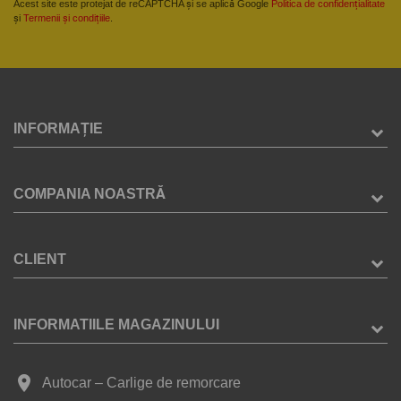
Acest site este protejat de reCAPTCHA și se aplică Google
Politica de confidențialitate
și
Termenii și condițiile
.
INFORMAȚIE
COMPANIA NOASTRĂ
CLIENT
INFORMATIILE MAGAZINULUI
place
Autocar – Carlige de remorcare