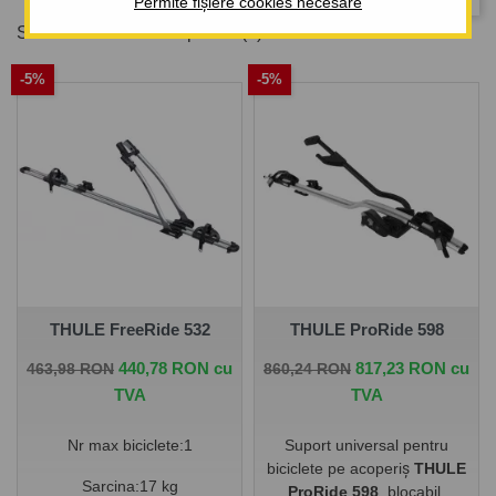
Permite fișiere cookies necesare
Se afiseaza 1-7 din 7 produs(e)
-5%
-5%
THULE FreeRide 532
THULE ProRide 598
Pret de baza
Pret
Pret de baza
Pret
440,78 RON cu
817,23 RON cu
463,98 RON
860,24 RON
TVA
TVA
Nr max biciclete:1
Suport universal pentru
biciclete pe acoperiș
THULE
Sarcina:17 kg
ProRide 598
, blocabil,