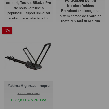
Portbagajul pentru
acoperiș
Taurus BikeUp Pro
biciclete Yakima
ste noua versiune a
Frontloader
folosește un
popularului suport universal
sistem comod de
fixare pe
din aluminiu pentru biciclete,
roata din față și cea din
destinat montării pe
spate
. Nu este necesară
acoperișul mașinii.Instalare și
-5%
nicio ajustare sau pregătire
utilizare fiabile, sigure, fără
specială a bicicletei pentru
probleme. Este adaptat
transport. Trebuie doar să o
pentru transportul bicicletelor
plasați în suport și apoi să o
cu diametrul cadrului de 30
asigurați confortabil cu
până la 60 mm. Este o
ajutorul elementelor de
versiune îmbunătățită a
blocare.
modelului Taurus BikeUp.
Yakima Highroad - negru
Pret de baza
Pret
1.350,32 RON
1.282,81 RON cu TVA