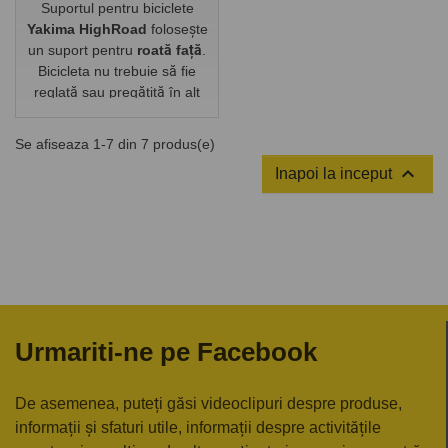
Suportul pentru biciclete
Yakima HighRoad
folosește
un suport pentru
roată față
.
Bicicleta nu trebuie să fie
reglată sau pregătită în alt
mod pentru transport. Este
suficient să îl introduceți pur
Se afiseaza 1-7 din 7 produs(e)
și simplu în suport și apoi să

Inapoi la inceput
îl fixați convenabil folosind
elementele de siguranță.
Urmariti-ne pe Facebook
De asemenea, puteți găsi videoclipuri despre produse,
informații și sfaturi utile, informații despre activitățile