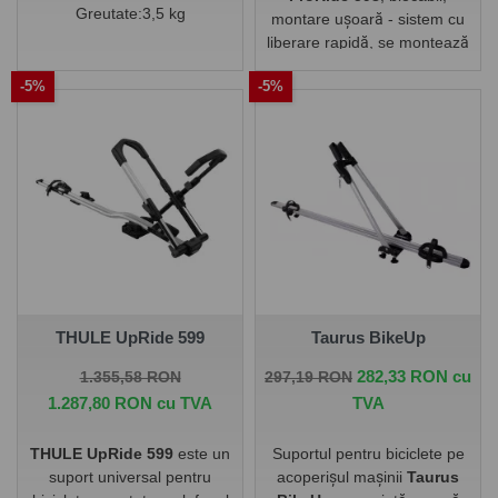
Greutate:3,5 kg
montare ușoară - sistem cu
liberare rapidă, se montează
Diametru cadru - 22 - 70mm
în șina T sau pe bare patrate
-5%
-5%
cu adaptorul TH 889-5 (nu
Material - otel
este inclus, se achiziționează
separat), potrivit pentru
tuburi rotunde ale cadrului
bicicletei de la 22-80 mm,
tuburi ovale cu dimensiuni
maxime de 80x100 mm,
material din aluminiu,
încărcare maximă 20 kg.
Posibilitatea de a bloca
suportul bicicletei pe suportul
THULE UpRide 599
Taurus BikeUp
de acoperiș.
Pret de baza
Pret
Pret de baza
Pret
282,33 RON cu
1.355,58 RON
297,19 RON
Disponibilitate:
în stoc
1.287,80 RON cu TVA
TVA
THULE UpRide 599
este un
Suportul pentru biciclete pe
suport universal pentru
acoperișul mașinii
Taurus