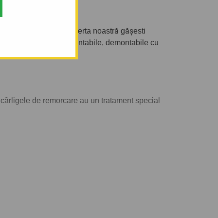
tegoria corectă. În oferta noastră gășesti
 de remorcare semi-demontabile, demontabile cu
ârligele de remorcare au un tratament special
 tractați.