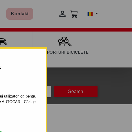

Kontakt
AGAJ ȘI BARE
SUPORTURI BICICLETE
ERSALE
a
na
producție
 utilizatorilor, pentru
ătre AUTOCAR - Cârlige