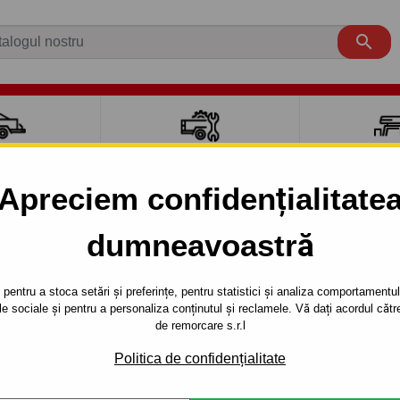

CI AUTO
ACCESORII REMORCĂ
CUTII PORTB
AUTO
TRANSV
Apreciem confidențialitate
aut carlig de remorcare pentru mași
dumneavoastră
Y
VAN
An de 
pentru a stoca setări și preferințe, pentru statistici și analiza comportamentului
țele sociale și pentru a personaliza conținutul și reclamele. Vă dați acordul c
de remorcare s.r.l
REMACY
VAN
Politica de confidențialitate