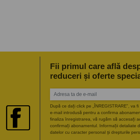
Fii primul care află des
reduceri și oferte speci
După ce dați click pe „ÎNREGISTRARE”, va fi 
e-mail introdusă pentru a confirma abonament
finaliza înregistrarea, vă rugăm să accesați a
confirmați abonamentul. Informații detaliate d
datelor cu caracter personal și drepturile pers