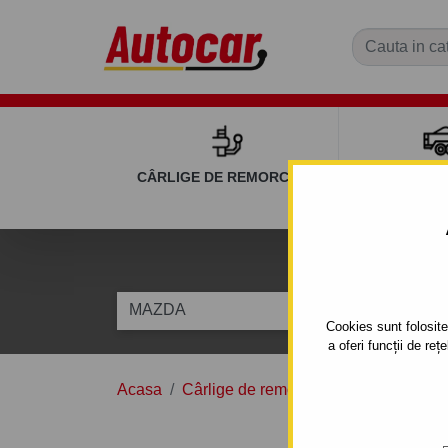
CÂRLIGE DE REMORCARE
REMOR
C
MAZDA
PREMAC
Cookies sunt folosite 
a oferi funcții de re
Acasa
Cârlige de remorcare
MAZDA
P