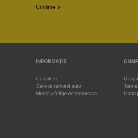

Urmărire
INFORMAȚIE
COMP
Consiliere
Despr
Service remorci auto
Termen
Montaj cârlige de remorcare
Harta 