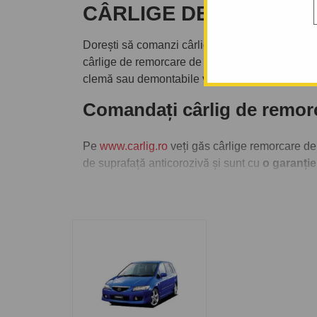
CÂRLIGE DE REMORC
Dorești să comanzi cârlig de remorcare eventu
cârlige de remorcare de la producători de top
clemă sau demontabile verticale cu cheiță antif
Comandați cârlig de rem
Pe
www.carlig.ro
veți găs cârlige remorcare d
de suprafață anticorozivă și sunt cu
o garanție
Pentru fiecare cârlig de remorcare, aveți opțiune