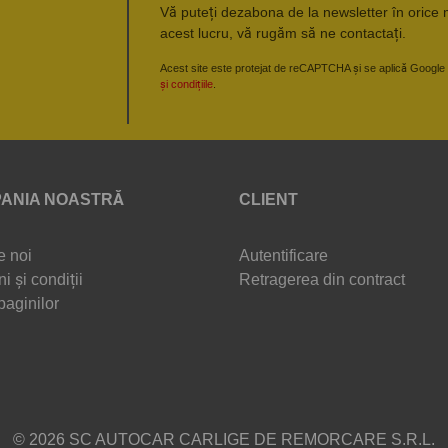
Vă puteți dezabona de la newsletter în orice 
acest lucru, vă rugăm să ne contactați.
Acest site este protejat de reCAPTCHA și se aplică Google
și condițiile
.
ANIA NOASTRĂ
CLIENT
e noi
Autentificare
i și condiții
Retragerea din contract
paginilor
© 2026 SC AUTOCAR CARLIGE DE REMORCARE S.R.L.