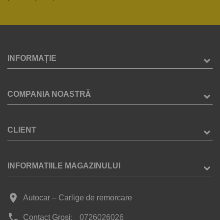
INFORMAȚIE
COMPANIA NOASTRĂ
CLIENT
INFORMATIILE MAGAZINULUI
place
Autocar – Carlige de remorcare
phone
Contact Groși:
0726026026