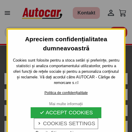


Kontakt

Apreciem confidențialitatea
dumneavoastră
Caut carlig de remorcare pentru
Cookies sunt folosite pentru a stoca setări și preferințe, pentru
mașina
statistici și analiza comportamentului utilizatorilor, pentru a
oferi funcții de rețele sociale și pentru a personaliza conținutul
și reclamele. Vă dați acordul către AUTOCAR - Cârlige de
MERCEDES
remorcare s.r.l
Politica de confidențialitate
190
Mai multe informații
4 uși
ACCEPT COOKIES

COOKIES SETTINGS

An de producție