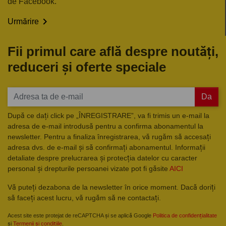
de Facebook.

Urmărire
Fii primul care află despre noutăți,
reduceri și oferte speciale
Da
După ce dați click pe „ÎNREGISTRARE”, va fi trimis un e-mail la
adresa de e-mail introdusă pentru a confirma abonamentul la
newsletter. Pentru a finaliza înregistrarea, vă rugăm să accesați
adresa dvs. de e-mail și să confirmați abonamentul. Informații
detaliate despre prelucrarea și protecția datelor cu caracter
personal și drepturile persoanei vizate pot fi găsite
AICI
Vă puteți dezabona de la newsletter în orice moment. Dacă doriți
să faceți acest lucru, vă rugăm să ne contactați.
Acest site este protejat de reCAPTCHA și se aplică Google
Politica de confidențialitate
și
Termenii și condițiile
.