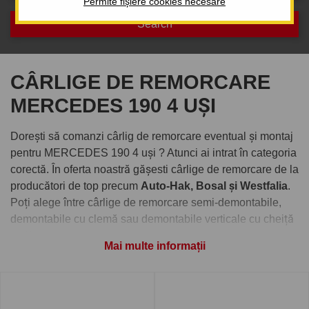
Permite fișiere cookies necesare
CÂRLIGE DE REMORCARE
MERCEDES 190 4 UȘI
Dorești să comanzi cârlig de remorcare eventual și montaj
pentru MERCEDES 190 4 uși ? Atunci ai intrat în categoria
corectă. În oferta noastră gășesti cârlige de remorcare de la
producători de top precum
Auto-Hak, Bosal și Westfalia
.
Poți alege între cârlige de remorcare semi-demontabile,
demontabile cu clemă sau demontabile verticale cu cheiță
antifurt.
Mai multe informații
Comandați cârlig de remorcare
pentru MERCEDES 190 4 uși