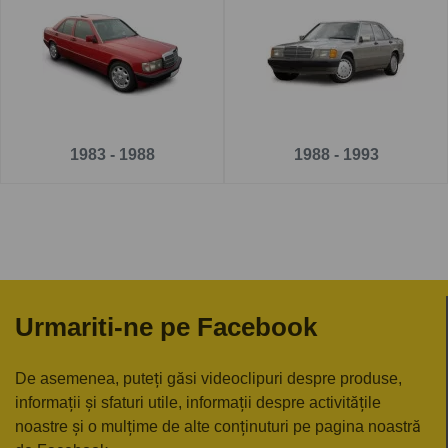
Pe
www.carlig.ro
veți găs cârlige remorcare de calitate și
de încredere pentru MERCEDES 190 4 uși . Toate
cârligele de remorcare au un tratament special de
suprafață anticorozivă și sunt cu
o garanție de 5 ani
.
Pentru fiecare cârlig de remorcare, aveți opțiunea de a
1983 - 1988
1988 - 1993
alege instalația electrică în funcție de ceea ce ați dori să
tractați.
Urmariti-ne pe Facebook
De asemenea, puteți găsi videoclipuri despre produse,
informații și sfaturi utile, informații despre activitățile
noastre și o mulțime de alte conținuturi pe pagina noastră