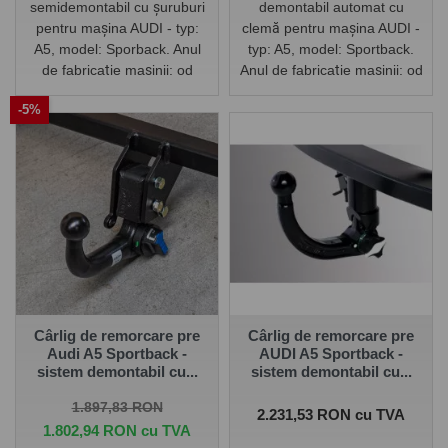
semidemontabil cu șuruburi
demontabil automat cu
pentru mașina AUDI - typ:
clemă pentru mașina AUDI -
A5, model: Sporback. Anul
typ: A5, model: Sportback.
de fabricație mașinii: od
Anul de fabricație mașinii: od
2016/-.
2016/-.
-5%
Cârlig de remorcare pre
Cârlig de remorcare pre
Audi A5 Sportback -
AUDI A5 Sportback -
sistem demontabil cu...
sistem demontabil cu...
Pret de baza
Pret
1.897,83 RON
Pret
2.231,53 RON cu TVA
1.802,94 RON cu TVA