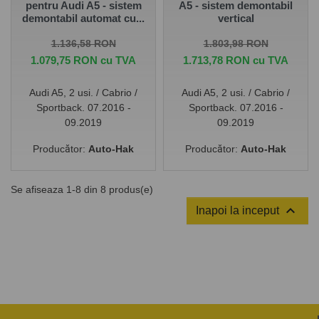
pentru Audi A5 - sistem
A5 - sistem demontabil
demontabil automat cu...
vertical
Pret de baza
Pret
Pret de baza
Pret
1.136,58 RON
1.803,98 RON
1.079,75 RON cu TVA
1.713,78 RON cu TVA
Audi A5, 2 usi. / Cabrio /
Audi A5, 2 usi. / Cabrio /
Sportback. 07.2016 -
Sportback. 07.2016 -
09.2019
09.2019
Producător:
Auto-Hak
Producător:
Auto-Hak
Se afiseaza 1-8 din 8 produs(e)

Inapoi la inceput