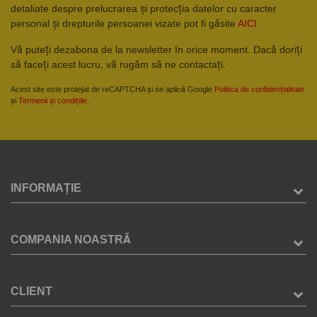
detaliate despre prelucrarea și protecția datelor cu caracter
personal și drepturile persoanei vizate pot fi găsite
AICI
Vă puteți dezabona de la newsletter în orice moment. Dacă doriți
să faceți acest lucru, vă rugăm să ne contactați.
Acest site este protejat de reCAPTCHA și se aplică Google
Politica de confidențialitate
și
Termenii și condițiile
.
INFORMAȚIE
COMPANIA NOASTRĂ
CLIENT