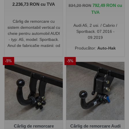
Pret
2.236,73 RON cu TVA
Pret de baza
Pret
792,49 RON cu
834,20 RON
TVA
Cârlig de remorcare cu
Audi A5, 2 usi. / Cabrio /
sistem demontabil vertical cu
Sportback. 07.2016 -
cheie pentru automobil AUDI
09.2019
- typ: A5, model: Sportback.
Anul de fabricație mașinii: od
Producător:
Auto-Hak
2016/-
-5%
-5%
Cârlig de remorcare
Cârlig de remorcare Audi