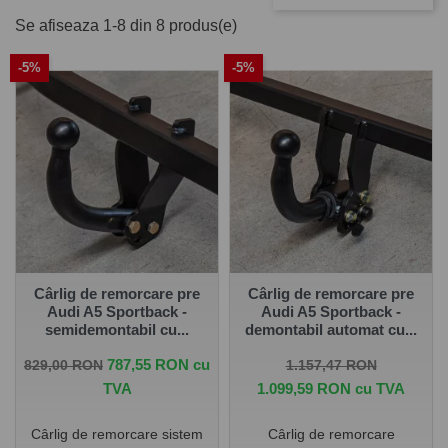
pentru AUDI A5 5 uși 09.2016 -
Se afiseaza 1-8 din 8 produs(e)
09.2019
-5%
-5%
Pe
www.carlig.ro
veți găs cârlige remorcare de calitate și
de încredere pentru AUDI A5 5 uși 09.2016 - 09.2019.
Toate cârligele de remorcare au un tratament special de
suprafață anticorozivă și sunt cu
o garanție de 5 ani
.
Pentru fiecare cârlig de remorcare, aveți opțiunea de a
alege instalația electrică în funcție de ceea ce ați dori să
tractați. De asemenea puteți alege și montarea cârligului
de remorcare la una dintre unitățile noastre - Groși sau
București.
Cârlig de remorcare pre
Cârlig de remorcare pre
Audi A5 Sportback -
Audi A5 Sportback -
semidemontabil cu...
demontabil automat cu...
Pret de baza
Pret
Pret de baza
Pret
787,55 RON cu
829,00 RON
1.157,47 RON
TVA
1.099,59 RON cu TVA
Cârlig de remorcare sistem
Cârlig de remorcare