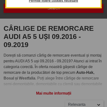
Permite fișiere cookies necesare
CÂRLIGE DE REMORCARE
AUDI A5 5 UȘI 09.2016 -
09.2019
Dorești să comanzi cârlig de remorcare eventual și montaj
pentru AUDI A5 5 uși 09.2016 - 09.2019? Atunci ai intrat în
categoria corectă. În oferta noastră gășesti cârlige de
remorcare de la producători de top precum
Auto-Hak,
Bosal și Westfalia
. Poți alege între cârlige de remorcare
semi-demontabile, demontabile cu clemă sau demontabile
verticale cu cheiță antifurt.
Mai multe informații
Comandați cârlig de remorcare
Relevanta