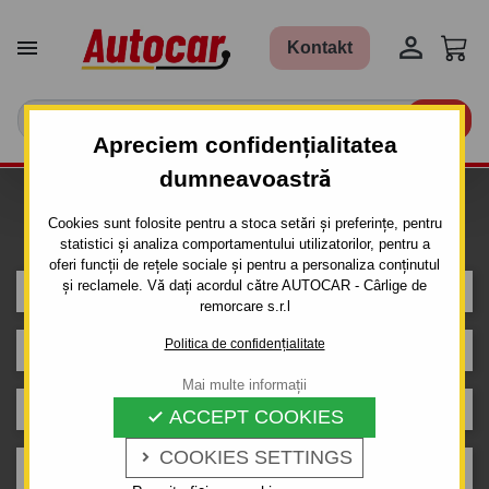


Kontakt

Apreciem confidențialitatea
dumneavoastră
Caut carlig de remorcare pentru
Cookies sunt folosite pentru a stoca setări și preferințe, pentru
mașina
statistici și analiza comportamentului utilizatorilor, pentru a
oferi funcții de rețele sociale și pentru a personaliza conținutul
și reclamele. Vă dați acordul către AUTOCAR - Cârlige de
AUDI
remorcare s.r.l
Politica de confidențialitate
A5
Mai multe informații
5 uși
ACCEPT COOKIES

COOKIES SETTINGS

F5 (09.2016 - 09.2019)