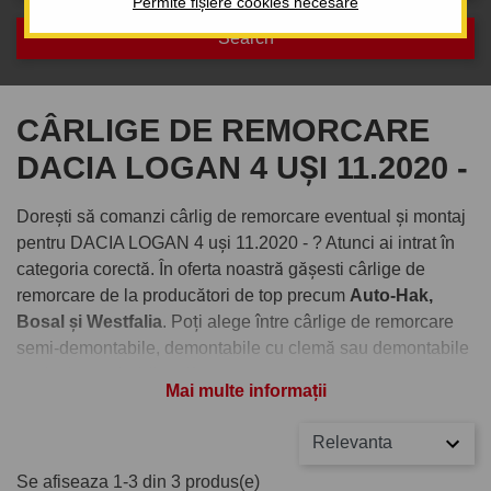
Permite fișiere cookies necesare
CÂRLIGE DE REMORCARE
DACIA LOGAN 4 UȘI 11.2020 -
Dorești să comanzi cârlig de remorcare eventual și montaj
pentru DACIA LOGAN 4 uși 11.2020 - ? Atunci ai intrat în
categoria corectă. În oferta noastră gășesti cârlige de
remorcare de la producători de top precum
Auto-Hak,
Bosal și Westfalia
. Poți alege între cârlige de remorcare
semi-demontabile, demontabile cu clemă sau demontabile
verticale cu cheiță antifurt.
Mai multe informații
Comandați cârlig de remorcare
Relevanta
pentru DACIA LOGAN 4 uși
Se afiseaza 1-3 din 3 produs(e)
11.2020 -