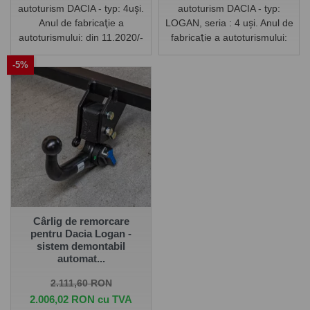
autoturism DACIA - typ: 4uși.
autoturism DACIA - typ:
Anul de fabricaţie a
LOGAN, seria : 4 uși. Anul de
autoturismului: din 11.2020/-
fabricaţie a autoturismului:
din 11.2020/-
-5%
Cârlig de remorcare
pentru Dacia Logan -
sistem demontabil
automat...
Pret de baza
Pret
2.111,60 RON
2.006,02 RON cu TVA