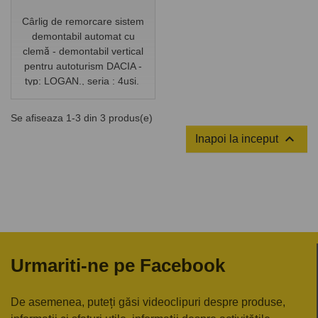
Cârlig de remorcare sistem
demontabil automat cu
clemă - demontabil vertical
pentru autoturism DACIA -
typ: LOGAN., seria : 4uși.
Anul de fabricaţie a
autoturismului: din 11.2020/-.
Se afiseaza 1-3 din 3 produs(e)

Inapoi la inceput
Urmariti-ne pe Facebook
De asemenea, puteți găsi videoclipuri despre produse,