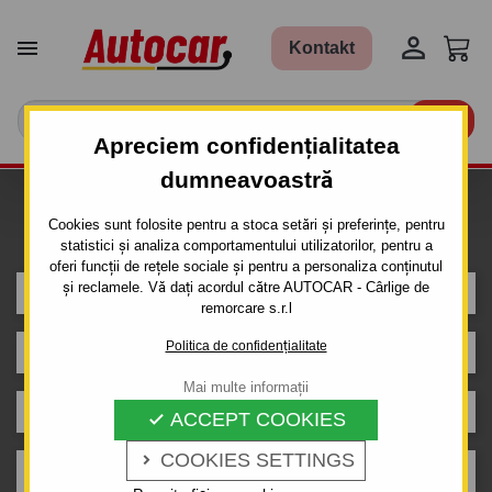


Kontakt

Apreciem confidențialitatea
dumneavoastră
Caut carlig de remorcare pentru
Cookies sunt folosite pentru a stoca setări și preferințe, pentru
mașina
statistici și analiza comportamentului utilizatorilor, pentru a
oferi funcții de rețele sociale și pentru a personaliza conținutul
și reclamele. Vă dați acordul către AUTOCAR - Cârlige de
DACIA
remorcare s.r.l
Politica de confidențialitate
LOGAN
Mai multe informații
4 uși
ACCEPT COOKIES

COOKIES SETTINGS

11.2020 -