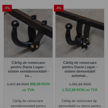
-5%
-5%
Pe
www.carlig.ro
veți găs cârlige remorcare de calitate și
de încredere pentru DACIA LOGAN 4 uși 11.2020 - . Toate
cârligele de remorcare au un tratament special de
suprafață anticorozivă și sunt cu
o garanție de 5 ani
.
Pentru fiecare cârlig de remorcare, aveți opțiunea de a
alege instalația electrică în funcție de ceea ce ați dori să
tractați. De asemenea puteți alege și montarea cârligului
de remorcare la una dintre unitățile noastre - Groși sau
București.
Cârlig de remorcare
Cârlig de remorcare
pentru Dacia Logan -
pentru Dacia Logan -
sistem semidemontabil -
sistem demontabil
cu...
automat...
Pret de baza
Pret
Pret de baza
Pret
995,58 RON
1.047,98 RON
1.381,66 RON
cu TVA
1.312,58 RON cu TVA
Cârlig de remorcare
Cârlig de remorcare tip
semidemontabil pentru
demontabil cu clema pentru