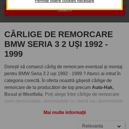
Permite fișiere cookies necesare
CÂRLIGE DE REMORCARE
BMW SERIA 3 2 UȘI 1992 -
1999
Dorești să comanzi cârlig de remorcare eventual și montaj
pentru BMW Seria 3 2 uși 1992 - 1999 ? Atunci ai intrat în
categoria corectă. În oferta noastră gășesti cârlige de
remorcare de la producători de top precum
Auto-Hak,
Bosal și Westfalia
. Poți alege între cârlige de remorcare
semi-demontabile, demontabile cu clemă sau demontabile
verticale cu cheiță antifurt.
Mai multe informații
Comandați cârlig de remorcare
Relevanta