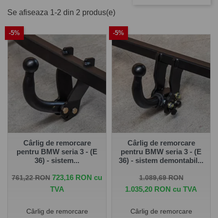
pentru BMW Seria 3 2 uși 1992 -
Se afiseaza 1-2 din 2 produs(e)
1999
-5%
-5%
Pe
www.carlig.ro
veți găs cârlige remorcare de calitate și
de încredere pentru BMW Seria 3 2 uși 1992 - 1999 . Toate
cârligele de remorcare au un tratament special de
suprafață anticorozivă și sunt cu
o garanție de 5 ani
.
Pentru fiecare cârlig de remorcare, aveți opțiunea de a
alege instalația electrică în funcție de ceea ce ați dori să
tractați. De asemenea puteți alege și montarea cârligului
de remorcare la una dintre unitățile noastre - Groși sau
București.
Cârlig de remorcare
Cârlig de remorcare
pentru BMW seria 3 - (E
pentru BMW seria 3 - (E
36) - sistem...
36) - sistem demontabil...
Pret de baza
Pret
Pret de baza
Pret
723,16 RON cu
761,22 RON
1.089,69 RON
TVA
1.035,20 RON cu TVA
Cârlig de remorcare
Cârlig de remorcare