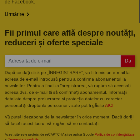
de Facebook.

Urmărire
Fii primul care află despre noutăți,
reduceri și oferte speciale
Da
După ce dați click pe „ÎNREGISTRARE”, va fi trimis un e-mail la
adresa de e-mail introdusă pentru a confirma abonamentul la
newsletter. Pentru a finaliza înregistrarea, vă rugăm să accesați
adresa dvs. de e-mail și să confirmați abonamentul. Informații
detaliate despre prelucrarea și protecția datelor cu caracter
personal și drepturile persoanei vizate pot fi găsite
AICI
Vă puteți dezabona de la newsletter în orice moment. Dacă doriți
să faceți acest lucru, vă rugăm să ne contactați.
Acest site este protejat de reCAPTCHA și se aplică Google
Politica de confidențialitate
și
Termenii și condițiile
.