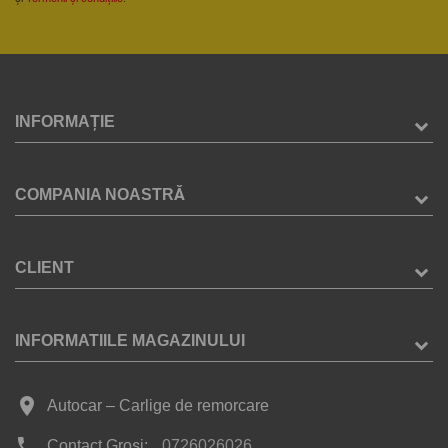
INFORMAȚIE
COMPANIA NOASTRĂ
CLIENT
INFORMATIILE MAGAZINULUI
place
Autocar – Carlige de remorcare
phone
Contact Groși:
0726026026