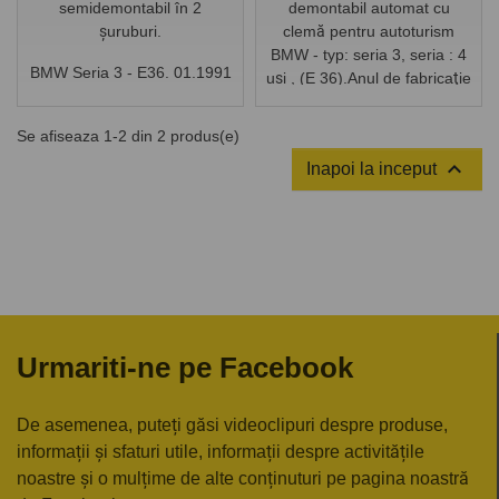
semidemontabil în 2
demontabil automat cu
șuruburi.
clemă pentru autoturism
BMW - typ: seria 3, seria : 4
BMW Seria 3 - E36. 01.1991
uşi , (E 36).Anul de fabricaţie
- 03.1998
a autoturismului: din 1991/01
până 1998/03.
Se afiseaza 1-2 din 2 produs(e)

Inapoi la inceput
Urmariti-ne pe Facebook
De asemenea, puteți găsi videoclipuri despre produse,
informații și sfaturi utile, informații despre activitățile
noastre și o mulțime de alte conținuturi pe pagina noastră