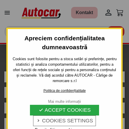


Kontakt

Apreciem confidențialitatea
dumneavoastră
Caut carlig de remorcare pentru
Cookies sunt folosite pentru a stoca setări și preferințe, pentru
mașina
statistici și analiza comportamentului utilizatorilor, pentru a
oferi funcții de rețele sociale și pentru a personaliza conținutul
și reclamele. Vă dați acordul către AUTOCAR - Cârlige de
BMW
remorcare s.r.l
Politica de confidențialitate
Seria 3
Mai multe informații
2 uși. coupe / cabrio
ACCEPT COOKIES

COOKIES SETTINGS

E36 (09.1990 - 04.1999)