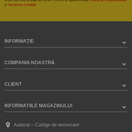
și
Termenii și condițiile
.
INFORMAȚIE
COMPANIA NOASTRĂ
CLIENT
INFORMATIILE MAGAZINULUI
place
Autocar – Carlige de remorcare