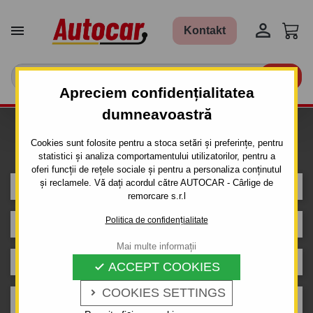


Kontakt

Apreciem confidențialitatea
dumneavoastră
Caut carlig de remorcare pentru
Cookies sunt folosite pentru a stoca setări și preferințe, pentru
mașina
statistici și analiza comportamentului utilizatorilor, pentru a
oferi funcții de rețele sociale și pentru a personaliza conținutul
și reclamele. Vă dați acordul către AUTOCAR - Cârlige de
DODGE
remorcare s.r.l
Politica de confidențialitate
CARAVAN
Mai multe informații
VAN
ACCEPT COOKIES

COOKIES SETTINGS

04.2001 - 03.2008