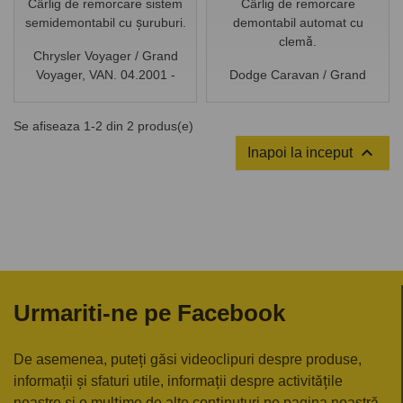
Cârlig de remorcare sistem
Cârlig de remorcare
semidemontabil cu șuruburi.
demontabil automat cu
clemă.
Chrysler Voyager / Grand
Voyager, VAN. 04.2001 -
Dodge Caravan / Grand
02.2008
Caravan, VAN. 04.2001 -
03.2008
Se afiseaza 1-2 din 2 produs(e)

Inapoi la inceput
Urmariti-ne pe Facebook
De asemenea, puteți găsi videoclipuri despre produse,
informații și sfaturi utile, informații despre activitățile
noastre și o mulțime de alte conținuturi pe pagina noastră