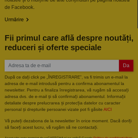
de Facebook.

Urmărire
Fii primul care află despre noutăți,
reduceri și oferte speciale
Da
După ce dați click pe „ÎNREGISTRARE”, va fi trimis un e-mail la
adresa de e-mail introdusă pentru a confirma abonamentul la
newsletter. Pentru a finaliza înregistrarea, vă rugăm să accesați
adresa dvs. de e-mail și să confirmați abonamentul. Informații
detaliate despre prelucrarea și protecția datelor cu caracter
personal și drepturile persoanei vizate pot fi găsite
AICI
Vă puteți dezabona de la newsletter în orice moment. Dacă doriți
să faceți acest lucru, vă rugăm să ne contactați.
Acest site este protejat de reCAPTCHA și se aplică Google
Politica de confidențialitate