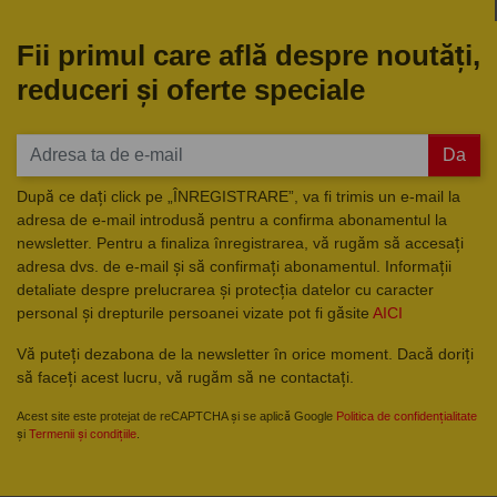
Fii primul care află despre noutăți,
reduceri și oferte speciale
Da
După ce dați click pe „ÎNREGISTRARE”, va fi trimis un e-mail la
adresa de e-mail introdusă pentru a confirma abonamentul la
newsletter. Pentru a finaliza înregistrarea, vă rugăm să accesați
adresa dvs. de e-mail și să confirmați abonamentul. Informații
detaliate despre prelucrarea și protecția datelor cu caracter
personal și drepturile persoanei vizate pot fi găsite
AICI
Vă puteți dezabona de la newsletter în orice moment. Dacă doriți
să faceți acest lucru, vă rugăm să ne contactați.
Acest site este protejat de reCAPTCHA și se aplică Google
Politica de confidențialitate
și
Termenii și condițiile
.