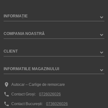
INFORMAȚIE
COMPANIA NOASTRĂ
CLIENT
INFORMATIILE MAGAZINULUI
place
Autocar – Carlige de remorcare
phone
Contact Groși:
0726026026
phone
Contact București:
0736026026