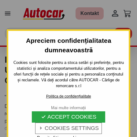


Kontakt

Apreciem confidențialitatea
dumneavoastră
INSTALAȚIE ELECTRICĂ
Cookies sunt folosite pentru a stoca setări și preferințe, pentru
UNIVERSALĂ PENTRU
statistici și analiza comportamentului utilizatorilor, pentru a
oferi funcții de rețele sociale și pentru a personaliza conținutul
CÂRLIGE DE REMORCARE
și reclamele. Vă dați acordul către AUTOCAR - Cârlige de
remorcare s.r.l
„
Politica de confidențialitate
Doriți să comandați sau să montați un dispozitiv de
Mai multe informații
remorcare pentru un vehicul Accesorii și piese de schimb
ACCEPT COOKIES

pentru cârlige de remorcare Instalații electrice Kituri
COOKIES SETTINGS
dedicate pentru dispozitivele de remorcare QUASAR

Electronics? Aici veți găsi doar dispozitive de remorcare de