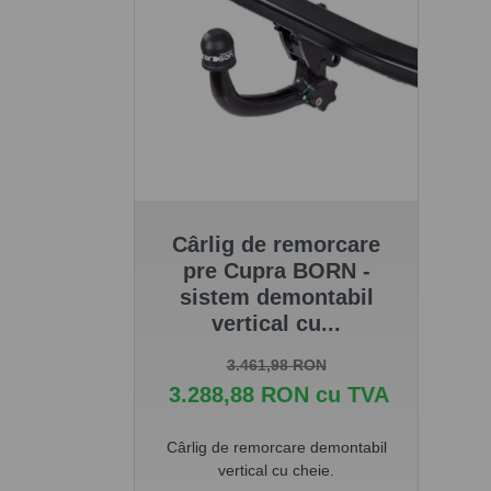
Cârlig de remorcare
pre Cupra BORN -
sistem demontabil
vertical cu...
Pret de baza
Pret
3.461,98 RON
3.288,88 RON cu TVA
Cârlig de remorcare demontabil
vertical cu cheie.