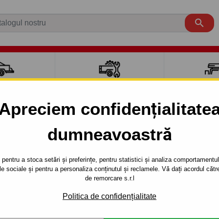

CI AUTO
ACCESORII REMORCĂ
CUTII PORTB
AUTO
TRANSV
Apreciem confidențialitate
aut carlig de remorcare pentru mași
dumneavoastră
5 uși.
05.202
pentru a stoca setări și preferințe, pentru statistici și analiza comportamentului
țele sociale și pentru a personaliza conținutul și reclamele. Vă dați acordul c
de remorcare s.r.l
ORN
5 uși.
05.2021 -
Politica de confidențialitate