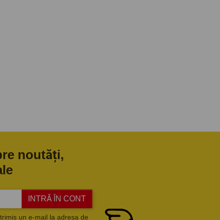
pre noutăți,
ale
INTRĂ ÎN CONT
trimis un e-mail la adresa de