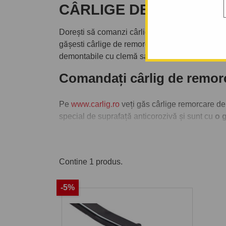
CÂRLIGE DE REMORCAR
Dorești să comanzi cârlig de remorcare eventua
gășesti cârlige de remorcare de la producător
demontabile cu clemă sau demontabile verticale
Comandați cârlig de remor
Pe
www.carlig.ro
veți găs cârlige remorcare de
special de suprafață anticorozivă și sunt cu
o g
Pentru fiecare cârlig de remorcare, aveți opțiun
montarea cârligului de remorcare la una dintre 
Contine 1 produs.
-5%