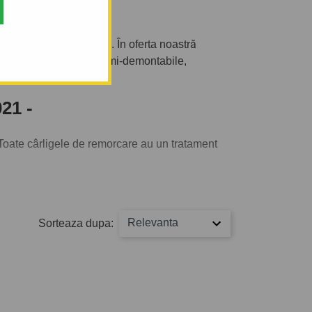
-
 în categoria corectă. În oferta noastră
 cârlige de remorcare semi-demontabile,
21 -
Toate cârligele de remorcare au un tratament
să tractați. De asemenea puteți alege și
Relevanta
Sorteaza dupa: