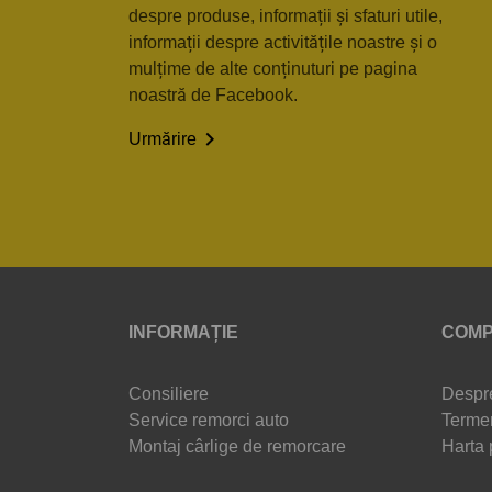
despre produse, informații și sfaturi utile,
informații despre activitățile noastre și o
mulțime de alte conținuturi pe pagina
noastră de Facebook.

Urmărire
INFORMAȚIE
COMP
Consiliere
Despr
Service remorci auto
Termen
Montaj cârlige de remorcare
Harta 