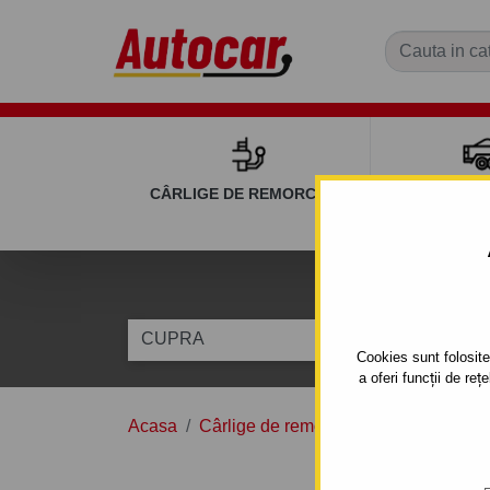
CÂRLIGE DE REMORCARE
REMOR
C
CUPRA
BORN
Cookies sunt folosite 
a oferi funcții de re
Acasa
Cârlige de remorcare
CUPRA
B