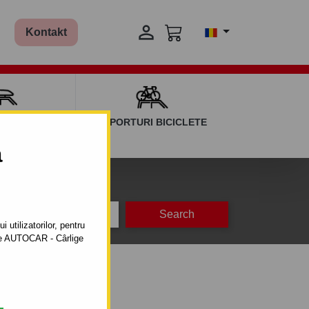

Kontakt
AGAJ ȘI BARE
SUPORTURI BICICLETE
ERSALE
a
na
1 -
 utilizatorilor, pentru
ătre AUTOCAR - Cârlige