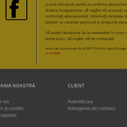
e-mail introdusă pentru a confirma abonament
finaliza înregistrarea, vă rugăm să accesați a
confirmați abonamentul. Informații detaliate d
datelor cu caracter personal și drepturile pers
Vă puteți dezabona de la newsletter în orice 
acest lucru, vă rugăm să ne contactați.
Acest site este protejat de reCAPTCHA și se aplică Google
și condițiile
.
ANIA NOASTRĂ
CLIENT
e noi
Autentificare
i și condiții
Retragerea din contract
paginilor