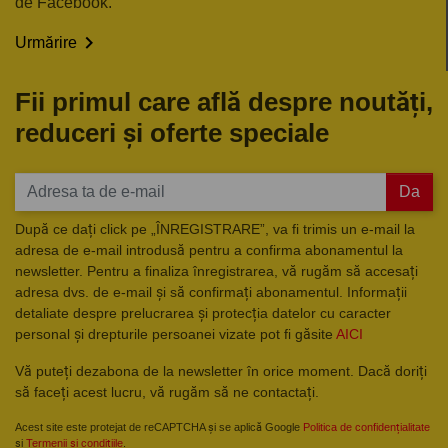
de Facebook.

Urmărire
Fii primul care află despre noutăți,
reduceri și oferte speciale
Da
După ce dați click pe „ÎNREGISTRARE”, va fi trimis un e-mail la
adresa de e-mail introdusă pentru a confirma abonamentul la
newsletter. Pentru a finaliza înregistrarea, vă rugăm să accesați
adresa dvs. de e-mail și să confirmați abonamentul. Informații
detaliate despre prelucrarea și protecția datelor cu caracter
personal și drepturile persoanei vizate pot fi găsite
AICI
Vă puteți dezabona de la newsletter în orice moment. Dacă doriți
să faceți acest lucru, vă rugăm să ne contactați.
Acest site este protejat de reCAPTCHA și se aplică Google
Politica de confidențialitate
și
Termenii și condițiile
.