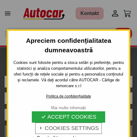


Kontakt

Apreciem confidențialitatea
dumneavoastră
Caut carlig de remorcare pentru
Cookies sunt folosite pentru a stoca setări și preferințe, pentru
mașina
statistici și analiza comportamentului utilizatorilor, pentru a
oferi funcții de rețele sociale și pentru a personaliza conținutul
și reclamele. Vă dați acordul către AUTOCAR - Cârlige de
DS
remorcare s.r.l
Politica de confidențialitate
DS 7 Crossback
Mai multe informații
Caroserie
ACCEPT COOKIES

COOKIES SETTINGS

An de producție