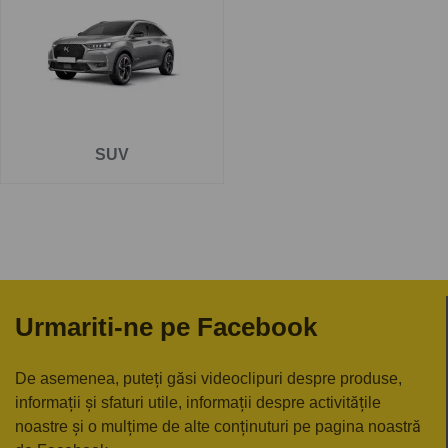
Pe
www.carlig.ro
veți găs cârlige remorcare de calitate și
de încredere pentru DS DS 7 Crossback . Toate cârligele
de remorcare au un tratament special de suprafață
anticorozivă și sunt cu
o garanție de 5 ani
.
Pentru fiecare cârlig de remorcare, aveți opțiunea de a
SUV
alege instalația electrică în funcție de ceea ce ați dori să
tractați. De asemenea puteți alege și montarea cârligului
de remorcare la una dintre unitățile noastre - Groși sau
București.
Urmariti-ne pe Facebook
De asemenea, puteți găsi videoclipuri despre produse,
informații și sfaturi utile, informații despre activitățile
noastre și o mulțime de alte conținuturi pe pagina noastră