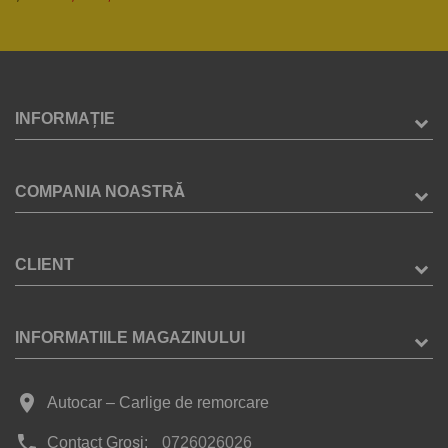
INFORMAȚIE
COMPANIA NOASTRĂ
CLIENT
INFORMATIILE MAGAZINULUI
place
Autocar – Carlige de remorcare
phone
Contact Groși:
0726026026