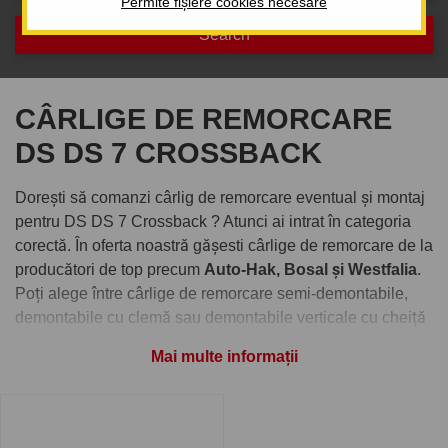
Permite fișiere cookies necesare
CÂRLIGE DE REMORCARE
DS DS 7 CROSSBACK
Dorești să comanzi cârlig de remorcare eventual și montaj
pentru DS DS 7 Crossback ? Atunci ai intrat în categoria
corectă. În oferta noastră gășesti cârlige de remorcare de la
producători de top precum
Auto-Hak, Bosal și Westfalia
.
Poți alege între cârlige de remorcare semi-demontabile,
demontabile cu clemă sau demontabile verticale cu cheiță
antifurt.
Mai multe informații
Comandați cârlig de remorcare
pentru DS DS 7 Crossback