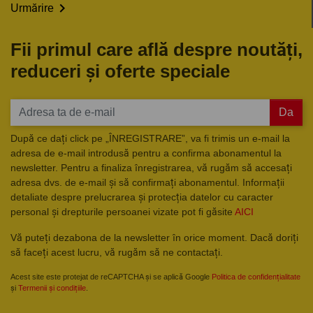

Urmărire
Fii primul care află despre noutăți,
reduceri și oferte speciale
Da
După ce dați click pe „ÎNREGISTRARE”, va fi trimis un e-mail la
adresa de e-mail introdusă pentru a confirma abonamentul la
newsletter. Pentru a finaliza înregistrarea, vă rugăm să accesați
adresa dvs. de e-mail și să confirmați abonamentul. Informații
detaliate despre prelucrarea și protecția datelor cu caracter
personal și drepturile persoanei vizate pot fi găsite
AICI
Vă puteți dezabona de la newsletter în orice moment. Dacă doriți
să faceți acest lucru, vă rugăm să ne contactați.
Acest site este protejat de reCAPTCHA și se aplică Google
Politica de confidențialitate
și
Termenii și condițiile
.