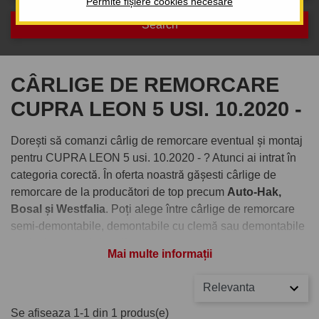
Permite fișiere cookies necesare
CÂRLIGE DE REMORCARE
CUPRA LEON 5 USI. 10.2020 -
Dorești să comanzi cârlig de remorcare eventual și montaj
pentru CUPRA LEON 5 usi. 10.2020 - ? Atunci ai intrat în
categoria corectă. În oferta noastră gășesti cârlige de
remorcare de la producători de top precum
Auto-Hak,
Bosal și Westfalia
. Poți alege între cârlige de remorcare
semi-demontabile, demontabile cu clemă sau demontabile
verticale cu cheiță antifurt.
Mai multe informații
Comandați cârlig de remorcare
Relevanta
pentru CUPRA LEON 5 usi.
Se afiseaza 1-1 din 1 produs(e)
10.2020 -