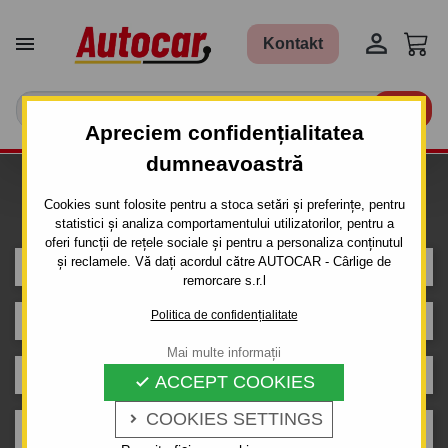


Kontakt

Apreciem confidențialitatea
dumneavoastră
Caut carlig de remorcare pentru
Cookies sunt folosite pentru a stoca setări și preferințe, pentru
mașina
statistici și analiza comportamentului utilizatorilor, pentru a
oferi funcții de rețele sociale și pentru a personaliza conținutul
și reclamele. Vă dați acordul către AUTOCAR - Cârlige de
CUPRA
remorcare s.r.l
Politica de confidențialitate
LEON
Mai multe informații
5 usi.
ACCEPT COOKIES

COOKIES SETTINGS

10.2020 -