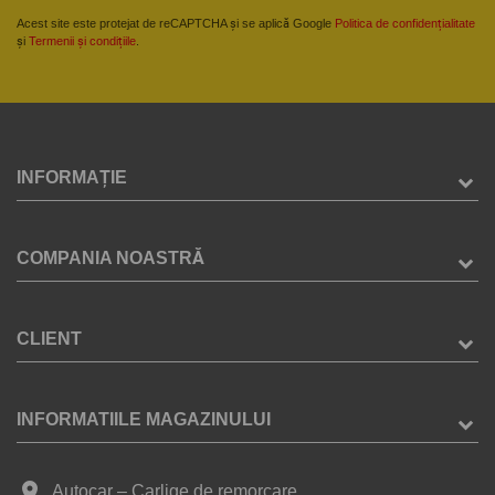
Acest site este protejat de reCAPTCHA și se aplică Google
Politica de confidențialitate
și
Termenii și condițiile
.
INFORMAȚIE
COMPANIA NOASTRĂ
CLIENT
INFORMATIILE MAGAZINULUI
place
Autocar – Carlige de remorcare