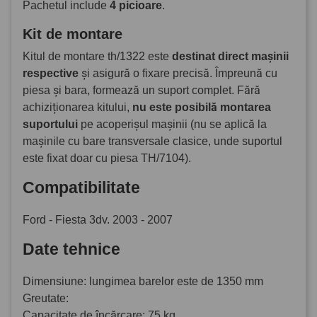
Pachetul include
4 picioare
.
Kit de montare
Kitul de montare th/1322 este
destinat direct mașinii
respective
și asigură o fixare precisă. Împreună cu
piesa și bara, formează un suport complet. Fără
achiziționarea kitului,
nu este posibilă montarea
suportului
pe acoperișul mașinii (nu se aplică la
mașinile cu bare transversale clasice, unde suportul
este fixat doar cu piesa TH/7104).
Compatibilitate
Ford - Fiesta 3dv. 2003 - 2007
Date tehnice
Dimensiune: lungimea barelor este de 1350 mm
Greutate:
Capacitate de încărcare: 75 kg