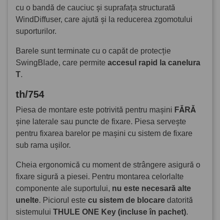
cu o bandă de cauciuc și suprafața structurată
WindDiffuser, care ajută și la reducerea zgomotului
suporturilor.
Barele sunt terminate cu o capăt de protecție
SwingBlade, care permite
accesul rapid la canelura
T
.
th/754
Piesa de montare este potrivită pentru mașini
FĂRĂ
șine laterale sau puncte de fixare. Piesa servește
pentru fixarea barelor pe mașini cu sistem de fixare
sub rama ușilor.
Cheia ergonomică cu moment de strângere asigură o
fixare sigură a piesei. Pentru montarea celorlalte
componente ale suportului,
nu este necesară alte
unelte
. Piciorul este
cu sistem de blocare
datorită
sistemului
THULE ONE Key (incluse în pachet)
.