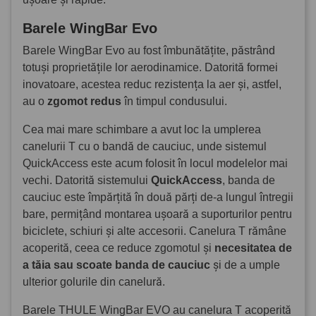
Barele WingBar Evo
Barele WingBar Evo au fost îmbunătățite, păstrând
totuși proprietățile lor aerodinamice. Datorită formei
inovatoare, acestea reduc rezistența la aer și, astfel,
au o
zgomot redus
în timpul condusului.
Cea mai mare schimbare a avut loc la umplerea
canelurii T cu o bandă de cauciuc, unde sistemul
QuickAccess este acum folosit în locul modelelor mai
vechi. Datorită sistemului
QuickAccess
, banda de
cauciuc este împărțită în două părți de-a lungul întregii
bare, permițând montarea ușoară a suporturilor pentru
biciclete, schiuri și alte accesorii. Canelura T rămâne
acoperită, ceea ce reduce zgomotul și
necesitatea de
a tăia sau scoate banda de cauciuc
și de a umple
ulterior golurile din canelură.
Barele THULE WingBar EVO au canelura T acoperită