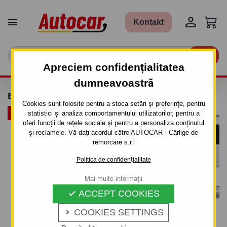


Kontakt

Apreciem confidențialitatea
dumneavoastră
BARE TRANSVERSALE THULE - ALUMINIU
Cookies sunt folosite pentru a stoca setări și preferințe, pentru
PACHET
statistici și analiza comportamentului utilizatorilor, pentru a
oferi funcții de rețele sociale și pentru a personaliza conținutul
și reclamele. Vă dați acordul către AUTOCAR - Cârlige de
remorcare s.r.l
Politica de confidențialitate
Mai multe informații
ACCEPT COOKIES

COOKIES SETTINGS
