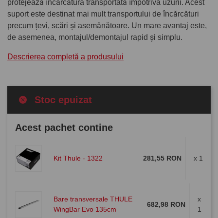
protejează încărcătura transportată împotriva uzurii. Acest
suport este destinat mai mult transportului de încărcături
precum țevi, scări și asemănătoare. Un mare avantaj este,
de asemenea, montajul/demontajul rapid și simplu.
Descrierea completă a produsului
Stoc epuizat
Acest pachet contine
Kit Thule - 1322
281,55 RON
x 1
Bare transversale THULE
x
682,98 RON
WingBar Evo 135cm
1