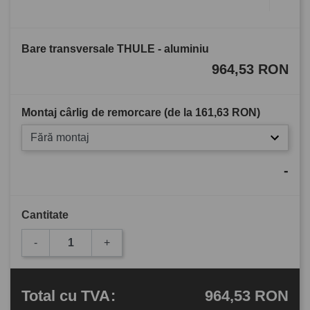
Bare transversale THULE - aluminiu
964,53 RON
Montaj cârlig de remorcare (de la
161,63 RON
)
Fără montaj
-
Cantitate
-
+
964,53 RON
Total
cu TVA
: